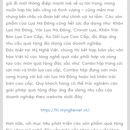
gửi đi một thông điệp mạnh mẽ về
sự tôn trọng, mong
– cũng
muốn hợp tác bền vững và thịnh vượng
mềm mại
như chính sợi tơ tằm. Các sản
nhưng bền chắc và đoàn kết
phẩm của Lụa Hà Đông cũng hết sức đa dạng như: Khăn
Lụa Hà Đông, Vải Lụa Hà Đông, Cravat Lụa, Khăn Trải
Bàn Lụa Cao Cấp, Áo Gối Lụa Cao Cấp, đủ đáp ứng
nhu cầu quà tặng đa dạng của doanh nghiệp.
Đặc biệt tại
, chúng tôi kết hợp bản sắc văn
Mỹ Nghệ Việt
hóa Việt từ các làng nghề quà việc phối hợp và sáng
tạo các món quà tặng đặc sắc như:
Combo hộp trang sức
, Combo hộp đựng sơn mài
sơn mài và khăn lụa cao cấp
sang trọng với bộ vải lụa Hà Đông hoặc bộ khăn trải
bàn cao cấp. Quý khách hàng có thể trải nghiệm các
giải pháp quà tặng đáp ứng đa dạng nhu cầu của
doanh nghiệp theo website dưới đây:
https://hi.myngheviet.vn/
Hơn nữa, với mục tiêu phát triển các sản phẩm quà tặng