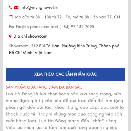
info@myngheviet.vn
Mở cửa từ 8h - 18h từ T2 - T6, mở từ 8h - 5h vào T7, CN
For English please contact (+84) 97 132 7095
Địa chỉ showroom
Showroom:
212 Bùi Tá Hán, Phường Bình Trưng, Thành phố
Hồ Chí Minh, Việt Nam
XEM THÊM CÁC SẢN PHẨM KHÁC
SẢN PHẨM QUÀ TẶNG ĐẬM ĐÀ BẢN SẮC
Lụa Hà Đông là lựa chọn hoàn hảo vừa sang trọng, vừa
mang đậm giá trị văn hóa để gửi trao đến để làm tặng
phẩm gửi đến đối tác, khách hàng cao cấp, đặc biệt là
khách quốc tế. Thay vì những món quà công nghiệp sản
xuất hàng loạt, Lụa Hà Đông mang đến "chất" riêng.
Việc lựa chọn lụa tơ tằm làm quà tặng doanh nghiệp