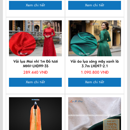
Xem chi tiết
Xem chi tiết
Vải lụa Mai nhí 1m Đỏ tươi
Vải áo lụa sóng mây xanh lá
MNV-LHD99-3S
3.7m LHD97-2.1
289.440 VNĐ
1.090.800 VNĐ
Xem chi tiết
Xem chi tiết