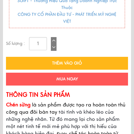
SGIFT -
Thương Hiệu Quà Tặng Doanh Nghiệp Trực
Thuộc
CÔNG TY CỔ PHẦN ĐẦU TƯ - PHÁT TRIỂN MỸ NGHỆ
VIỆT
Số lượng :
THÊM VÀO GIỎ
MUA NGAY
THÔNG TIN SẢN PHẨM
Chén sừng
là sản phẩm
được tạo ra hoàn toàn thủ 
công qua đôi bàn tay 
tài tình và khéo léo của 
những nghệ nhân. Từ đó mang lại cho sản phẩm 
một nét tinh tế mới mẻ phù hợp với thị hiếu của 
khách hàng hiện đại.
 chế tác hoàn toàn từ 
ược
Đ