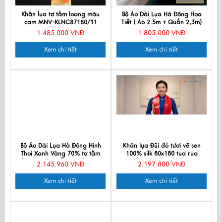
Khăn lụa tơ tằm loang màu
Bộ Áo Dài Lụa Hà Đông Họa
cam MNV-KLNC87180/11
Tiết ( Áo 2.5m + Quần 2,3m)
MNV-LNL25
1.485.000 VNĐ
1.805.000 VNĐ
Xem chi tiết
Xem chi tiết
Bộ Áo Dài Lụa Hà Đông Hình
Khăn lụa Đũi đỏ tươi vẽ sen
Thoi Xanh Vàng 70% tơ tằm
100% silk 80x180 tua rua
(Áo 3,5m + Quần 2,2m) MNV-
KLTA80180/7
2.145.960 VNĐ
2.197.800 VNĐ
LPT10
Xem chi tiết
Xem chi tiết