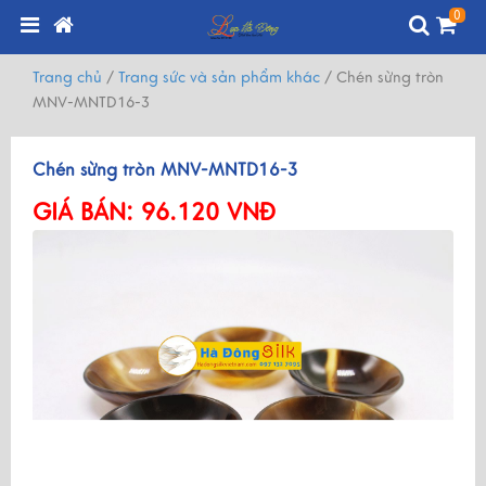
0
Trang chủ
/
Trang sức và sản phẩm khác
/
Chén sừng tròn
MNV-MNTD16-3
Chén sừng tròn MNV-MNTD16-3
GIÁ BÁN:
96.120 VNĐ