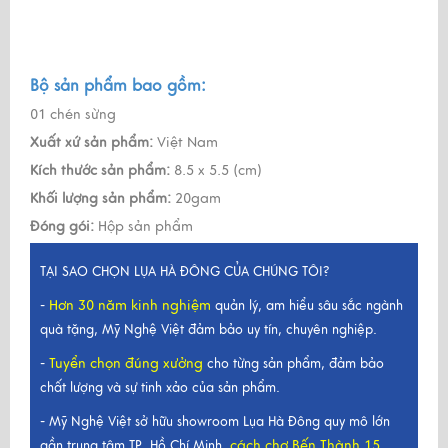
Bộ sản phẩm bao gồm:
01 chén sừng
Xuất xứ sản phẩm:
Việt Nam
Kích thước sản phẩm:
8.5 x 5.5 (cm)
Khối lượng sản phẩm:
20gam
Đóng gói:
Hộp sản phẩm
TẠI SAO CHỌN LỤA HÀ ĐÔNG CỦA CHÚNG TÔI?
Hơn 30 năm kinh nghiệm
-
quản lý, am hiểu sâu sắc ngành
quà tặng, Mỹ Nghệ Việt đảm bảo uy tín, chuyên nghiệp.
Tuyển chọn đúng xưởng
-
cho từng sản phẩm, đảm bảo
chất lượng và sự tinh xảo của sản phẩm.
- Mỹ Nghệ Việt sở hữu showroom Lụa Hà Đông quy mô lớn
cách chợ Bến Thành 15
gần trung tâm TP. Hồ Chí Minh,