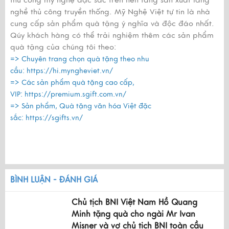
thủ công mỹ nghệ đặc sắc trên nền tảng sản xuất làng
nghề thủ công truyền thống. Mỹ Nghệ Việt tự tin là nhà
cung cấp sản phẩm quà tặng ý nghĩa và độc đáo nhất.
Qúy khách hàng có thể trải nghiệm thêm các sản phẩm
quà tặng của chúng tôi theo:
=> Chuyên trang chọn quà tặng theo nhu
cầu:
https://hi.myngheviet.vn/
=> Các sản phẩm quà tặng cao cấp,
VIP:
https://premium.sgift.com.vn/
=> Sản phẩm, Quà tặng văn hóa Việt đặc
sắc:
https://sgifts.vn/
BÌNH LUẬN - ĐÁNH GIÁ
Chủ tịch BNI Việt Nam Hồ Quang
Minh tặng quà cho ngài Mr Ivan
Misner và vợ chủ tịch BNI toàn cầu