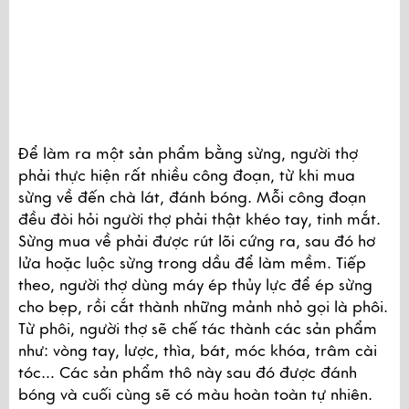
Để làm ra một sản phẩm bằng sừng, người thợ 
phải thực hiện rất nhiều công đoạn, từ khi mua 
sừng về đến chà lát, đánh bóng. Mỗi công đoạn 
đều đòi hỏi người thợ phải thật khéo tay, tinh mắt. 
Sừng mua về phải được rút lõi cứng ra, sau đó hơ 
lửa hoặc luộc sừng trong dầu để làm mềm. Tiếp 
theo, người thợ dùng máy ép thủy lực để ép sừng 
cho bẹp, rồi cắt thành những mảnh nhỏ gọi là phôi. 
Từ phôi, người thợ sẽ chế tác thành các sản phẩm 
như: vòng tay, lược, thìa, bát, móc khóa, trâm cài 
tóc… Các sản phẩm thô này sau đó được đánh 
bóng và cuối cùng sẽ có màu hoàn toàn tự nhiên. 