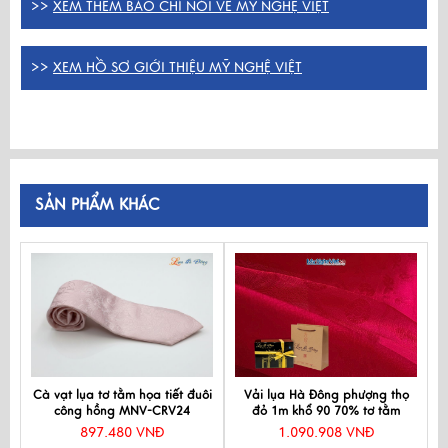
>>
XEM THÊM BÁO CHÍ NÓI VỀ MỸ NGHỆ VIỆT
>>
XEM HỒ SƠ GIỚI THIỆU MỸ NGHỆ VIỆT
SẢN PHẨM KHÁC
Cà vạt lụa tơ tằm họa tiết đuôi
Vải lụa Hà Đông phượng thọ
công hồng MNV-CRV24
đỏ 1m khổ 90 70% tơ tằm
MNV-LNL08-1.9
897.480 VNĐ
1.090.908 VNĐ