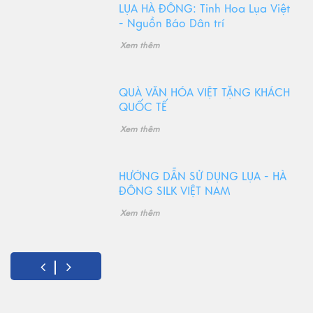
LỤA HÀ ĐÔNG: Tinh Hoa Lụa Việt
- Nguồn Báo Dân trí
Xem thêm
QUÀ VĂN HÓA VIỆT TẶNG KHÁCH
QUỐC TẾ
Xem thêm
HƯỚNG DẪN SỬ DỤNG LỤA - HÀ
ĐÔNG SILK VIỆT NAM
Xem thêm
5 Món quà tặng 8/3 ý nghĩa
nhất!
Xem thêm