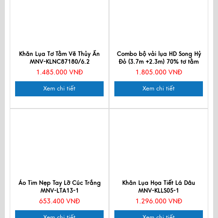
Khăn Lụa Tơ Tằm Vẽ Thủy Ấn
Combo bộ vải lụa HD Song Hỷ
MNV-KLNC87180/6.2
Đỏ (3.7m +2.3m) 70% tơ tằm
CBLHD225-1
1.485.000 VNĐ
1.805.000 VNĐ
Xem chi tiết
Xem chi tiết
Áo Tim Nẹp Tay Lỡ Cúc Trắng
Khăn Lụa Họa Tiết Lá Dâu
MNV-LTA13-1
MNV-KLLS05-1
653.400 VNĐ
1.296.000 VNĐ
Xem chi tiết
Xem chi tiết