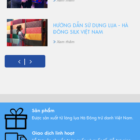
Xem thêm
HƯỚNG DẪN SỬ DỤNG LỤA - HÀ
ĐÔNG SILK VIỆT NAM
Xem thêm
5 Món quà tặng 8/3 ý nghĩa
nhất!
Xem thêm
Vải lụa là gì ? Giới thiệu lụa Hà
Sản phẩm
Đông trứ danh
Được sản xuất từ làng lụa Hà Đông trứ danh Việt Nam.
Xem thêm
Giao dịch linh hoạt