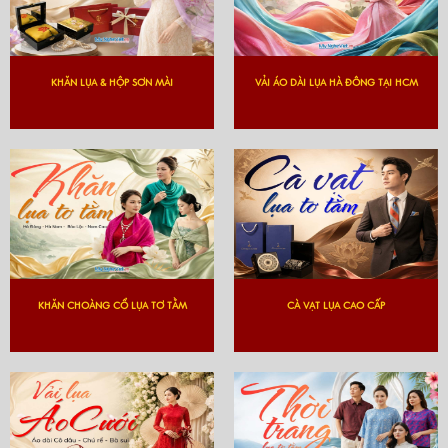
KHĂN LỤA & HỘP SƠN MÀI
VẢI ÁO DÀI LỤA HÀ ĐÔNG TẠI HCM
KHĂN CHOÀNG CỔ LỤA TƠ TẰM
CÀ VẠT LỤA CAO CẤP