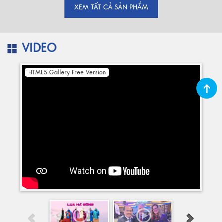
XEM TẤT CẢ SẢN PHẨM
VIDEO
HTML5 Gallery Free Version