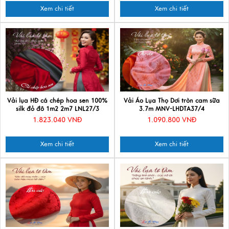
Xem chi tiết
Xem chi tiết
Vải lụa HĐ cá chép hoa sen 100%
Vải Áo Lụa Thọ Dơi tròn cam sữa
silk đỏ đô 1m2 2m7 LNL27/3
3.7m MNV-LHDTA37/4
1.823.040 VNĐ
1.090.800 VNĐ
Xem chi tiết
Xem chi tiết