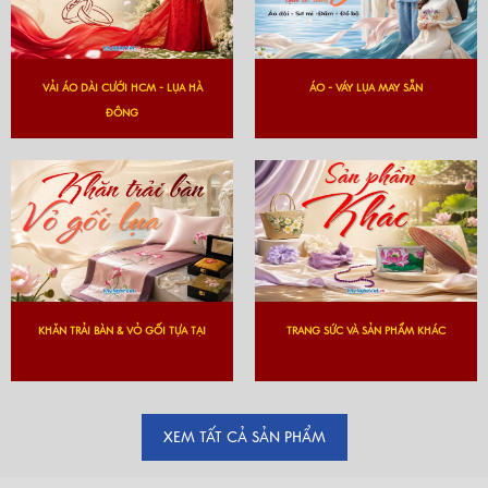
VẢI ÁO DÀI CƯỚI HCM - LỤA HÀ
ÁO - VÁY LỤA MAY SẴN
ĐÔNG
KHĂN TRẢI BÀN & VỎ GỐI TỰA TẠI
TRANG SỨC VÀ SẢN PHẨM KHÁC
XEM TẤT CẢ SẢN PHẨM