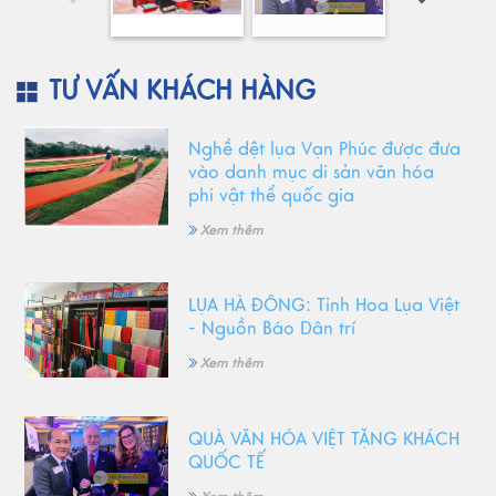
TƯ VẤN KHÁCH HÀNG
Nghề dệt lụa Vạn Phúc được đưa
vào danh mục di sản văn hóa
phi vật thể quốc gia
Xem thêm
LỤA HÀ ĐÔNG: Tinh Hoa Lụa Việt
- Nguồn Báo Dân trí
Xem thêm
QUÀ VĂN HÓA VIỆT TẶNG KHÁCH
QUỐC TẾ