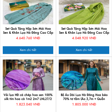
Set Quà Tặng Hộp Sơn Mài Hoa
Set Quà Tặng Hộp Sơn Mài Hoa
Sen & Khăn Lụa Hà Đông Cao Cấp
Sen & Khăn Lụa Hà Đông Cao Cấp
- Quà tặng Đối tác/ Khách du lịch
- Quà tặng Đối tác/ Khách du lịch
4.640.760 VNĐ
4.048.920 VNĐ
- Quà tặng văn hóa Việt
- Quà tặng văn hóa Việt
CBPT70180T3-1
CBKLNL89-6
Xem chi tiết
Xem chi tiết
Vải lụa HĐ cá chép hoa sen 100%
Bộ Áo Dài Lụa Hà Đông Hoa bèo
silk tím hoa cà 1m2 2m7 LNL27/2
70% tơ tằm (Áo 3,7m + Quần
2,3m) khổ 90 cm
1.823.040 VNĐ
1.805.000 VNĐ