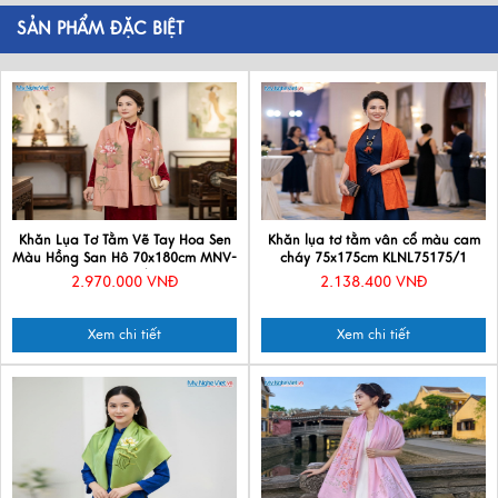
SẢN PHẨM ĐẶC BIỆT
Khăn Lụa Tơ Tằm Vẽ Tay Hoa Sen
Khăn lụa tơ tằm vân cổ màu cam
Màu Hồng San Hô 70x180cm MNV-
cháy 75x175cm KLNL75175/1
PT70180/16
2.970.000 VNĐ
2.138.400 VNĐ
Xem chi tiết
Xem chi tiết