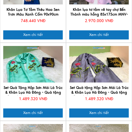
Khăn Lụa Tơ Tằm Thêu Hoa Sen
Khăn lụa tơ tằm vẽ tay chợ Bến
Trơn Màu Xanh Cốm 90x90cm
Thành màu hồng 85x175cm MNV-
KLTA9090/4
PT70180/9
748.440 VNĐ
2.970.000 VNĐ
Xem chi tiết
Xem chi tiết
Set Quà Tặng Hộp Sơn Mài Lá Trúc
Set Quà tặng Hộp Sơn Mài Lá Trúc
& Khăn Lụa Hà Đông - Quà tặng
& Khăn Lụa Hà Đông - Quà tặng
Đối tác/ Khách du lịch - Quà tặng
Đối tác/ Khách du lịch - Quà tặng
1.489.320 VNĐ
1.489.320 VNĐ
văn hóa Việt CBMNV-LNL45180/17
văn hóa Việt CBMNV-LNL45180/2
Xem chi tiết
Xem chi tiết