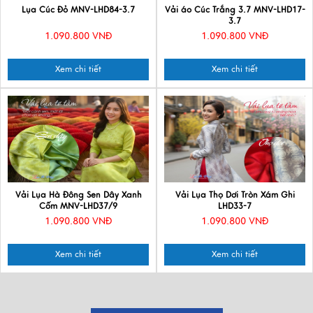
Lụa Cúc Đỏ MNV-LHD84-3.7
Vải áo Cúc Trắng 3.7 MNV-LHD17-
3.7
1.090.800 VNĐ
1.090.800 VNĐ
Xem chi tiết
Xem chi tiết
Vải Lụa Hà Đông Sen Dây Xanh
Vải Lụa Thọ Dơi Tròn Xám Ghi
Cốm MNV-LHD37/9
LHD33-7
1.090.800 VNĐ
1.090.800 VNĐ
Xem chi tiết
Xem chi tiết