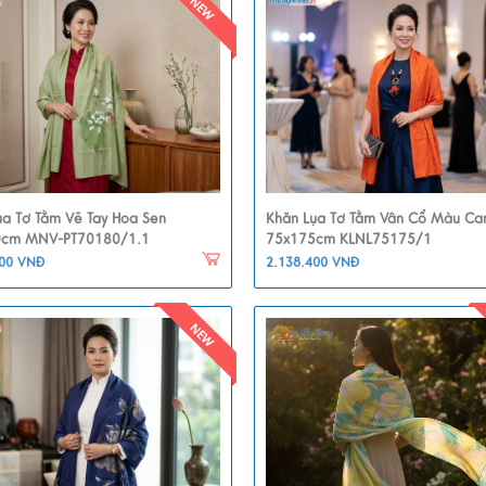
ụa Tơ Tằm Vẽ Tay Hoa Sen
Khăn Lụa Tơ Tằm Vân Cổ Màu Ca
0cm MNV-PT70180/1.1
75x175cm KLNL75175/1
000 VNĐ
2.138.400 VNĐ