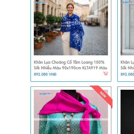
Khăn Lụa Choàng Cổ Tằm Loang 100%
Khăn L
Silk Nhiều Màu 90x190cm KLTA919 Màu
Silk N
Xanh Trắng
Nâu Đấ
892.080 VNĐ
892.08