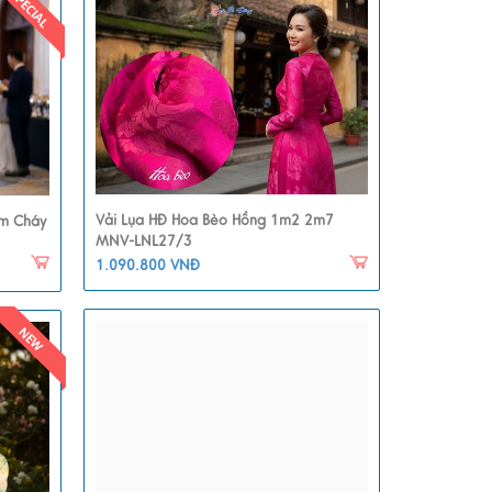
Vải Lụa HĐ Hoa Bèo Hồng 1m2 2m7
m Cháy
MNV-LNL27/3
1.090.800 VNĐ