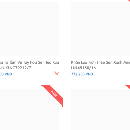
ụa Tơ Tằm Vẽ Tay Hoa Sen Tua Rua
Khăn Lụa Trơn Thêu Sen Xanh Mi
ilk KLNC79212/7
LNL45180/16
000 VNĐ
772.200 VNĐ