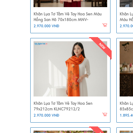
Khăn Lụa Tơ Tằm Vẽ Tay Hoa Sen Màu
Khăn L
Hồng San Hô 70x180cm MNV-
Màu H
PT70180/16
2.970.000 VNĐ
2.970.
Khăn Lụa Tơ Tằm Vẽ Tay Hoa Sen
Khăn L
79x212cm KLNC79212/2
85x85
2.970.000 VNĐ
1.895.