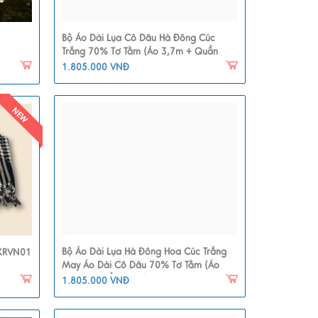
Bộ Áo Dài Lụa Cô Dâu Hà Đông Cúc
Trắng 70% Tơ Tằm (Áo 3,7m + Quần
2,3m) MNV-LHD17
1.805.000 VNĐ
Bộ Áo Dài Lụa Hà Đông Hoa Cúc Trắng
KRVN01
May Áo Dài Cô Dâu 70% Tơ Tằm (Áo
3,7m + Quần 2,3m) MNV-LHD17
1.805.000 VNĐ