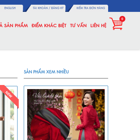
ENGLISH
TÀI KHOẢN /
ĐĂNG KÝ
KIỂM TRA ĐƠN HÀNG
0
CẢ SẢN PHẨM
ĐIỂM KHÁC BIỆT
TƯ VẤN
LIÊN HỆ
SẢN PHẨM XEM NHIỀU