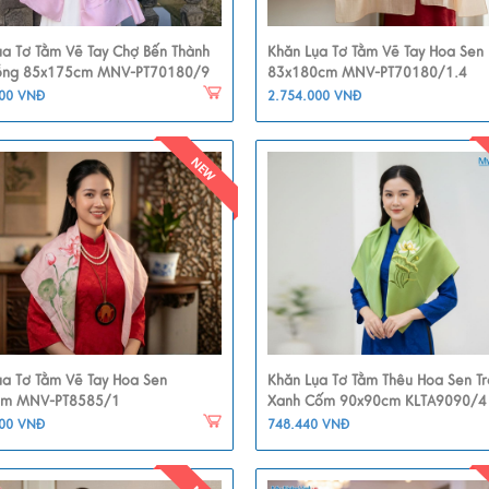
ụa Tơ Tằm Vẽ Tay Chợ Bến Thành
Khăn Lụa Tơ Tằm Vẽ Tay Hoa Sen
ồng 85x175cm MNV-PT70180/9
83x180cm MNV-PT70180/1.4
000 VNĐ
2.754.000 VNĐ
ụa Tơ Tằm Vẽ Tay Hoa Sen
Khăn Lụa Tơ Tằm Thêu Hoa Sen T
cm MNV-PT8585/1
Xanh Cốm 90x90cm KLTA9090/4
400 VNĐ
748.440 VNĐ