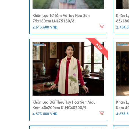
Khăn Lụa Tơ Tằm Vẽ Tay Hoa Sen
Khăn L
75x180cm LNL75180/6
83x18
2.613.600 VNĐ
2.754.
Khăn Lụa Đũi Thêu Tay Hoa Sen Màu
Khăn L
Kem 40x200cm KLNC40200/9
Kem 4
4.573.800 VNĐ
4.573.