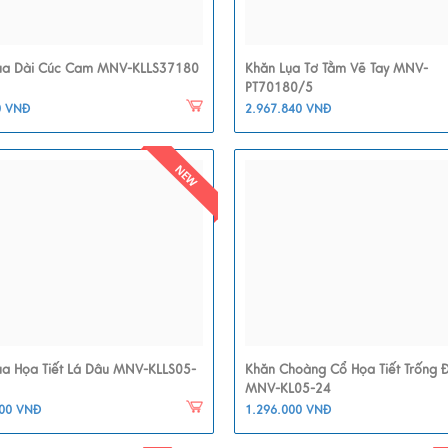
ụa Dài Cúc Cam MNV-KLLS37180
Khăn Lụa Tơ Tằm Vẽ Tay MNV-
PT70180/5
0 VNĐ
2.967.840 VNĐ
ụa Họa Tiết Lá Dâu MNV-KLLS05-
Khăn Choàng Cổ Họa Tiết Trống 
MNV-KL05-24
000 VNĐ
1.296.000 VNĐ