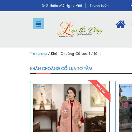
Giới thiệu M
ỹ Nghệ Việt
Tha
nh toán
Trang chủ
/
Khăn Choàng Cổ Lụa Tơ Tằm
KHĂN CHOÀNG CỔ LỤA TƠ TẰM