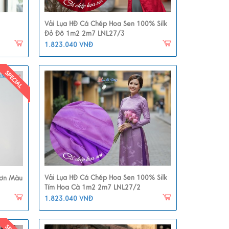
Vải Lụa HĐ Cá Chép Hoa Sen 100% Silk
Đỏ Đô 1m2 2m7 LNL27/3
1.823.040 VNĐ
Vải Lụa HĐ Cá Chép Hoa Sen 100% Silk
rơn Màu
Tím Hoa Cà 1m2 2m7 LNL27/2
1.823.040 VNĐ