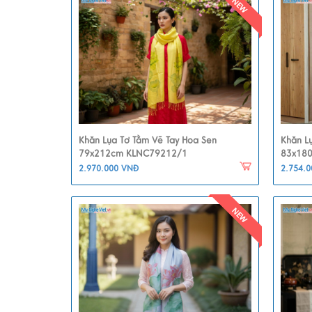
Khăn Lụa Tơ Tằm Vẽ Tay Hoa Sen
Khăn L
79x212cm KLNC79212/1
83x18
2.970.000 VNĐ
2.754.