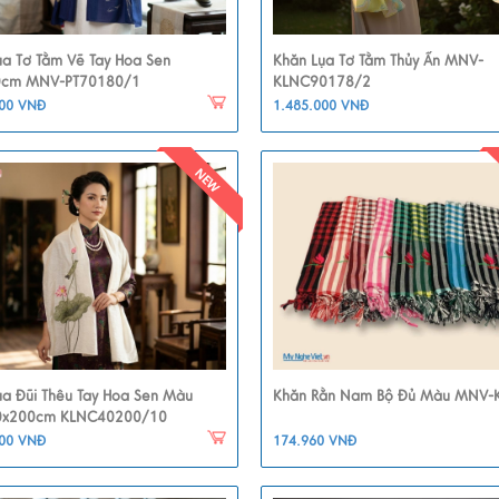
ụa Tơ Tằm Vẽ Tay Hoa Sen
Khăn Lụa Tơ Tằm Thủy Ấn MNV-
0cm MNV-PT70180/1
KLNC90178/2
000 VNĐ
1.485.000 VNĐ
ụa Đũi Thêu Tay Hoa Sen Màu
Khăn Rằn Nam Bộ Đủ Màu MNV-
0x200cm KLNC40200/10
800 VNĐ
174.960 VNĐ