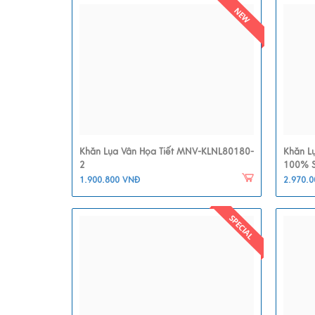
Khăn Lụa Vân Họa Tiết MNV-KLNL80180-
Khăn L
2
100% S
1.900.800 VNĐ
2.970.