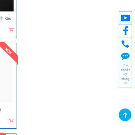
nh Rêu
Trò
chuyện
với
chúng
tôi
g