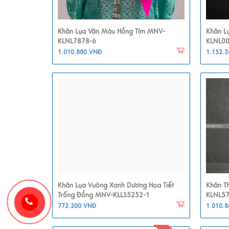
Khăn Lụa Vân Màu Hồng Tím MNV-
Khăn L
KLNL7878-6
KLNL0
1.010.880 VNĐ
1.152.
Khăn Lụa Vuông Xanh Dương Họa Tiết
Khăn T
Trống Đồng MNV-KLLS5252-1
KLNL5
772.200 VNĐ
1.010.