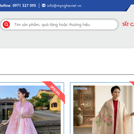
Hotline: 0971 327 095
info@myngheviet.vn
TẤT 