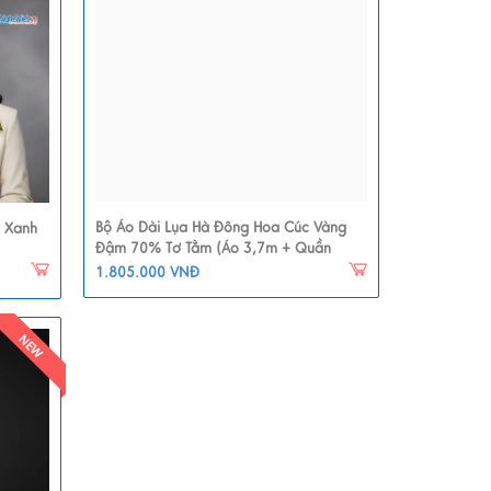
Bộ Áo Dài Lụa Hà Đông Hoa Cúc Vàng
u Xanh
Đậm 70% Tơ Tằm (Áo 3,7m + Quần
2,3m) MNV-LHD33
1.805.000 VNĐ