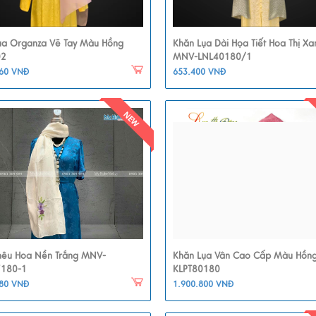
ụa Organza Vẽ Tay Màu Hồng
Khăn Lụa Dài Họa Tiết Hoa Thị Xa
02
MNV-LNL40180/1
360 VNĐ
653.400 VNĐ
hêu Hoa Nền Trắng MNV-
Khăn Lụa Vân Cao Cấp Màu Hồn
7180-1
KLPT80180
880 VNĐ
1.900.800 VNĐ