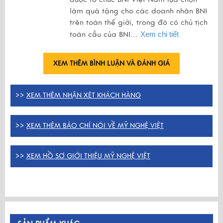
làm quà tặng cho các doanh nhân BNI
trên toàn thế giới, trong đó có chủ tịch
toàn cầu của BNI...
Xem chi tiết
XEM THÊM BÌNH LUẬN VÀ ĐÁNH GIÁ
>>
XEM THÊM NHẬN XÉT KHÁCH HÀNG
>>
XEM THÊM BÁO CHÍ NÓI VỀ MỸ NGHỆ VIỆT
>>
XEM HỒ SƠ GIỚI THIỆU MỸ NGHỆ VIỆT