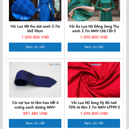
Vải Lụa HĐ thọ dơi xanh 3.7m
Vải Áo Lụa Hà Đông Song Thọ
khổ 90cm
xanh 3.7m MNV-LNL130-3
1.090.800 VNĐ
1.090.800 VNĐ
Xem chi tiết
Xem chi tiết
Cà vạt lụa tơ tằm họa tiết ô
Vải Lụa HD Song Hỷ đỏ tươi
vuông xanh dương MNV-
70% tơ tằm 3.7m MNV-LPT99-3
CRV43
897.480 VNĐ
1.090.800 VNĐ
Xem chi tiết
Xem chi tiết