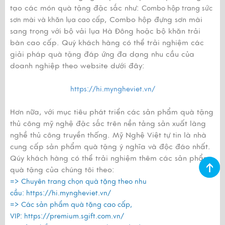
tạo các món quà tặng đặc sắc như:
Combo hộp trang sức
, Combo hộp đựng sơn mài
sơn mài và khăn lụa cao cấp
sang trọng với bộ vải lụa Hà Đông hoặc bộ khăn trải
bàn cao cấp. Quý khách hàng có thể trải nghiệm các
giải pháp quà tặng đáp ứng đa dạng nhu cầu của
doanh nghiệp theo website dưới đây:
https://hi.myngheviet.vn/
Hơn nữa, với mục tiêu phát triển các sản phẩm quà tặng
thủ công mỹ nghệ đặc sắc trên nền tảng sản xuất làng
nghề thủ công truyền thống. Mỹ Nghệ Việt tự tin là nhà
cung cấp sản phẩm quà tặng ý nghĩa và độc đáo nhất.
Qúy khách hàng có thể trải nghiệm thêm các sản phẩm
quà tặng của chúng tôi theo:
=> Chuyên trang chọn quà tặng theo nhu
cầu:
https://hi.myngheviet.vn/
=> Các sản phẩm quà tặng cao cấp,
VIP:
https://premium.sgift.com.vn/