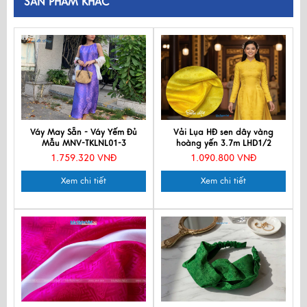
SẢN PHẨM KHÁC
Váy May Sẵn - Váy Yếm Đủ
Vải Lụa HĐ sen dây vàng
Mẫu MNV-TKLNL01-3
hoàng yến 3.7m LHD1/2
1.759.320 VNĐ
1.090.800 VNĐ
Xem chi tiết
Xem chi tiết