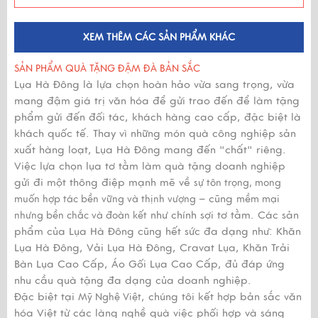
XEM THÊM CÁC SẢN PHẨM KHÁC
SẢN PHẨM QUÀ TẶNG ĐẬM ĐÀ BẢN SẮC
Lụa Hà Đông là lựa chọn hoàn hảo vừa sang trọng, vừa
mang đậm giá trị văn hóa để gửi trao đến để làm tặng
phẩm gửi đến đối tác, khách hàng cao cấp, đặc biệt là
khách quốc tế. Thay vì những món quà công nghiệp sản
xuất hàng loạt, Lụa Hà Đông mang đến "chất" riêng.
Việc lựa chọn lụa tơ tằm làm quà tặng doanh nghiệp
gửi đi một thông điệp mạnh mẽ về
sự tôn trọng, mong
– cũng
muốn hợp tác bền vững và thịnh vượng
mềm mại
như chính sợi tơ tằm. Các sản
nhưng bền chắc và đoàn kết
phẩm của Lụa Hà Đông cũng hết sức đa dạng như: Khăn
Lụa Hà Đông, Vải Lụa Hà Đông, Cravat Lụa, Khăn Trải
Bàn Lụa Cao Cấp, Áo Gối Lụa Cao Cấp, đủ đáp ứng
nhu cầu quà tặng đa dạng của doanh nghiệp.
Đặc biệt tại
, chúng tôi kết hợp bản sắc văn
Mỹ Nghệ Việt
hóa Việt từ các làng nghề quà việc phối hợp và sáng