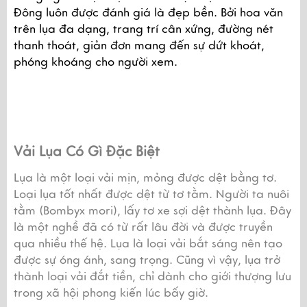
Đông luôn được đánh giá là đẹp bền. Bởi hoa văn 
trên lụa đa dạng, trang trí cân xứng, đường nét 
thanh thoát, giản đơn mang đến sự dứt khoát, 
phóng khoáng cho người xem.
Vải Lụa Có Gì Đặc Biệt
Lụa là một loại vải mịn, mỏng được dệt bằng tơ. 
Loại lụa tốt nhất được dệt từ tơ tằm. Người ta nuôi 
tằm (Bombyx mori), lấy tơ xe sợi dệt thành lụa. Đây 
là một nghề đã có từ rất lâu đời và được truyền 
qua nhiều thế hệ. Lụa là loại vải bắt sáng nên tạo 
được sự óng ánh, sang trọng. Cũng vì vậy, lụa trở 
thành loại vải đắt tiền, chỉ dành cho giới thượng lưu 
trong xã hội phong kiến lúc bấy giờ.