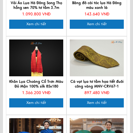
Vải Áo Lụa Hà Đông Song Thọ
Băng đô cài tóc lụa Hà Đông
hồng sen 70% tơ tằm 3.7m
màu xanh lá
MNV-LNL130-4
1.090.800 VNĐ
143.640 VNĐ
Xem chi tiết
Xem chi tiết
Khăn Lụa Choàng Cổ Trơn Màu
Cà vạt lụa tơ tằm họa tiết đuôi
Đỏ Mận 100% silk 85x180
công vàng MNV-CRV67-1
MNV-KLPT002-5
1.366.200 VNĐ
897.480 VNĐ
Xem chi tiết
Xem chi tiết