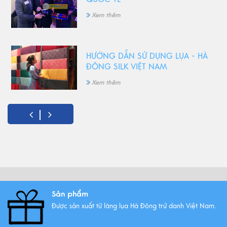
Xem thêm
HƯỚNG DẪN SỬ DỤNG LỤA - HÀ
ĐÔNG SILK VIỆT NAM
Xem thêm
5 Món quà tặng 8/3 ý nghĩa
nhất!
Xem thêm
Vải lụa là gì ? Giới thiệu lụa Hà
Sản phẩm
Đông trứ danh
Được sản xuất từ làng lụa Hà Đông trứ danh Việt Nam.
Xem thêm