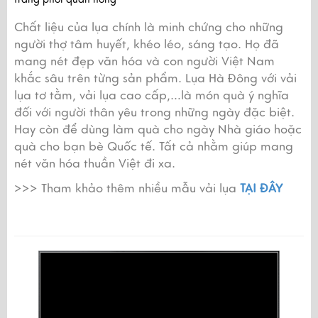
Chất liệu của lụa chính là minh chứng cho những 
người thợ tâm huyết, khéo léo, sáng tạo. Họ đã 
mang nét đẹp văn hóa và con người Việt Nam 
khắc sâu trên từng sản phẩm. Lụa Hà Đông với vải 
lụa tơ tằm, vải lụa cao cấp,…là món quà ý nghĩa 
đối với người thân yêu trong những ngày đặc biệt. 
Hay còn để dùng làm quà cho ngày Nhà giáo hoặc 
quà cho bạn bè Quốc tế. Tất cả nhằm giúp mang 
nét văn hóa thuần Việt đi xa.
>>> Tham khảo thêm nhiều mẫu vải lụa 
TẠI ĐÂY