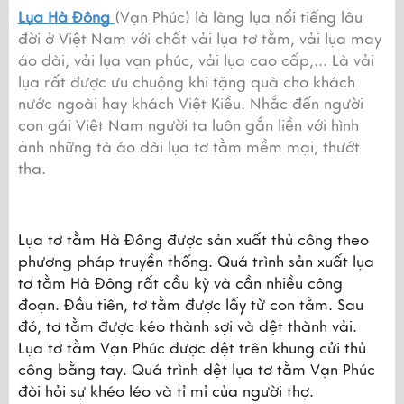
Lụa Hà Đông 
(Vạn Phúc) là làng lụa nổi tiếng lâu 
đời ở Việt Nam với chất vải lụa tơ tằm, vải lụa may 
áo dài, vải lụa vạn phúc, vải lụa cao cấp,… Là vải 
lụa rất được ưu chuộng khi tặng quà cho khách 
nước ngoài hay khách Việt Kiều. Nhắc đến người 
con gái Việt Nam người ta luôn gắn liền với hình 
ảnh những tà áo dài lụa tơ tằm mềm mại, thướt 
tha.
Lụa tơ tằm Hà Đông được sản xuất thủ công theo 
phương pháp truyền thống. Quá trình sản xuất lụa 
tơ tằm Hà Đông rất cầu kỳ và cần nhiều công 
đoạn. Đầu tiên, tơ tằm được lấy từ con tằm. Sau 
đó, tơ tằm được kéo thành sợi và dệt thành vải. 
Lụa tơ tằm Vạn Phúc được dệt trên khung cửi thủ 
công bằng tay. Quá trình dệt lụa tơ tằm Vạn Phúc 
đòi hỏi sự khéo léo và tỉ mỉ của người thợ.