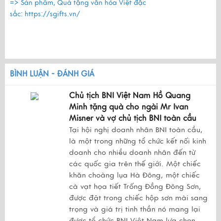
=> Sản phẩm, Quà tặng văn hóa Việt đặc
sắc:
https://sgifts.vn/
BÌNH LUẬN - ĐÁNH GIÁ
Chủ tịch BNI Việt Nam Hồ Quang
Minh tặng quà cho ngài Mr Ivan
Misner và vợ chủ tịch BNI toàn cầu
Tại hội nghị doanh nhân BNI toàn cầu,
là một trong những tổ chức kết nối kinh
doanh cho nhiều doanh nhân đến từ
các quốc gia trên thế giới. Một chiếc
khăn choàng lụa Hà Đông, một chiếc
cà vạt họa tiết Trống Đồng Đông Sơn,
được đặt trong chiếc hộp sơn mài sang
trọng và giá trị tinh thần nó mang lại
được tổ chức BNI Việt Nam lựa chọn