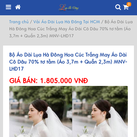
0
Trang chủ
/
Vải Áo Dài Lụa Hà Đông Tại HCM
/
Bộ Áo Dài Lụa
Hà Đông Hoa Cúc Trắng May Áo Dài Cô Dâu 70% tơ tằm (Áo
3,7m + Quần 2,3m) MNV-LHD17
Bộ Áo Dài Lụa Hà Đông Hoa Cúc Trắng May Áo Dài
Cô Dâu 70% tơ tằm (Áo 3,7m + Quần 2,3m) MNV-
LHD17
GIÁ BÁN:
1.805.000 VNĐ