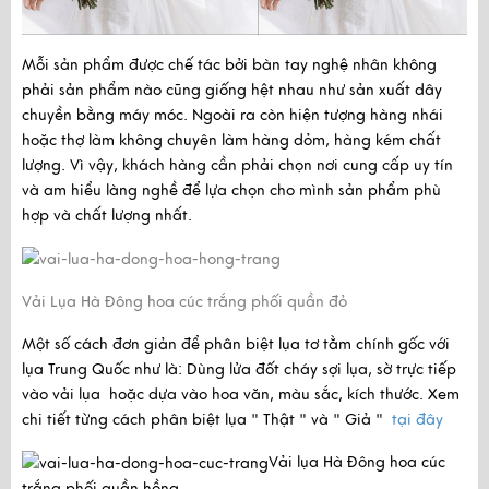
Mỗi sản phẩm được chế tác bởi bàn tay nghệ nhân không 
phải sản phẩm nào cũng giống hệt nhau như sản xuất dây 
chuyền bằng máy móc. Ngoài ra còn hiện tượng hàng nhái 
hoặc thợ làm không chuyên làm hàng dỏm, hàng kém chất 
lượng. Vì vậy, khách hàng cần phải chọn nơi cung cấp uy tín 
và am hiểu làng nghề để lựa chọn cho mình sản phẩm phù 
hợp và chất lượng nhất. 
Vải Lụa Hà Đông hoa cúc trắng phối quần đỏ
Một số cách đơn giản để phân biệt lụa tơ tằm chính gốc với
lụa Trung Quốc như là: Dùng lửa đốt cháy sợi lụa, sờ trực tiếp
vào vải lụa hoặc dựa vào hoa văn, màu sắc, kích thước. Xem
chi tiết từng cách phân biệt lụa " Thật " và " Giả "
tại đây
Vải lụa Hà Đông hoa cúc
trắng phối quần hồng