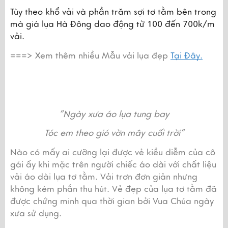
Tùy theo khổ vải và phần trăm sợi tơ tằm bên trong 
mà giá lụa Hà Đông dao động từ 100 đến 700k/m 
vải.
===> Xem thêm nhiều Mẫu vải lụa đẹp 
Tại Đây.
”Ngày xưa áo lụa tung bay
Tóc em theo gió vờn mây cuối trời”
Nào có mấy ai cưỡng lại được vẻ kiều diễm của cô 
gái ấy khi mặc trên người chiếc áo dài với chất liệu 
vải áo dài lụa tơ tằm. Vải trơn đơn giản nhưng 
không kém phần thu hút. Vẻ đẹp của lụa tơ tằm đã 
được chứng minh qua thời gian bởi Vua Chúa ngày 
xưa sử dụng.