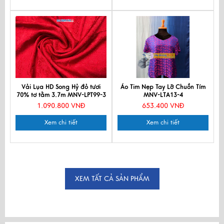
Vải Lụa HD Song Hỷ đỏ tươi
Áo Tim Nẹp Tay Lỡ Chuồn Tím
70% tơ tằm 3.7m MNV-LPT99-3
MNV-LTA13-4
1.090.800 VNĐ
653.400 VNĐ
Xem chi tiết
Xem chi tiết
XEM TẤT CẢ SẢN PHẨM