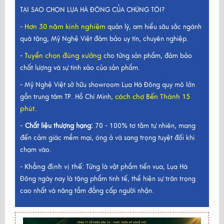
TẠI SAO CHỌN LỤA HÀ ĐÔNG CỦA CHÚNG TÔI?
Hơn 30 năm kinh nghiệm
-
quản lý, am hiểu sâu sắc ngành
quà tặng, Mỹ Nghệ Việt đảm bảo uy tín, chuyên nghiệp.
Tuyển chọn đúng xưởng
-
cho từng sản phẩm, đảm bảo
chất lượng và sự tinh xảo của sản phẩm.
- Mỹ Nghệ Việt sở hữu showroom Lụa Hà Đông quy mô lớn
cách chợ Bến Thành 15
gần trung tâm TP. Hồ Chí Minh,
phút.
-
Chất liệu thượng hạng:
70 - 100% tơ tằm tự nhiên, mang
đến cảm giác mềm mại, óng ả và sang trọng tuyệt đối khi
chạm vào.
Khẳng định vị thế:
-
Từng là vật phẩm tiến vua, Lụa Hà
Đông ngày nay là tặng phẩm tinh tế, thể hiện sự trân trọng
cao nhất và nâng tầm đẳng cấp người nhận.