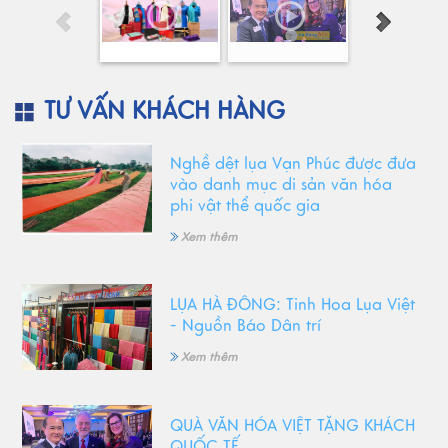
TƯ VẤN KHÁCH HÀNG
Nghề dệt lụa Vạn Phúc được đưa
vào danh mục di sản văn hóa
phi vật thể quốc gia
Xem thêm
LỤA HÀ ĐÔNG: Tinh Hoa Lụa Việt
- Nguồn Báo Dân trí
Xem thêm
QUÀ VĂN HÓA VIỆT TẶNG KHÁCH
QUỐC TẾ