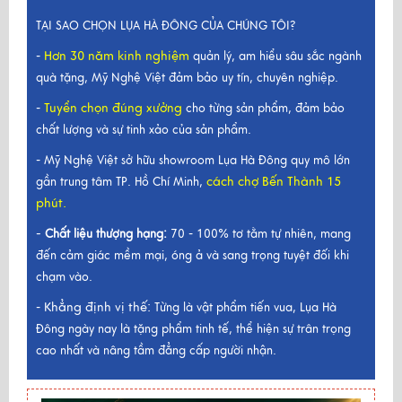
TẠI SAO CHỌN LỤA HÀ ĐÔNG CỦA CHÚNG TÔI?
Hơn 30 năm kinh nghiệm
-
quản lý, am hiểu sâu sắc ngành
quà tặng, Mỹ Nghệ Việt đảm bảo uy tín, chuyên nghiệp.
Tuyển chọn đúng xưởng
-
cho từng sản phẩm, đảm bảo
chất lượng và sự tinh xảo của sản phẩm.
- Mỹ Nghệ Việt sở hữu showroom Lụa Hà Đông quy mô lớn
cách chợ Bến Thành 15
gần trung tâm TP. Hồ Chí Minh,
phút.
-
Chất liệu thượng hạng:
70 - 100% tơ tằm tự nhiên, mang
đến cảm giác mềm mại, óng ả và sang trọng tuyệt đối khi
chạm vào.
Khẳng định vị thế:
-
Từng là vật phẩm tiến vua, Lụa Hà
Đông ngày nay là tặng phẩm tinh tế, thể hiện sự trân trọng
cao nhất và nâng tầm đẳng cấp người nhận.