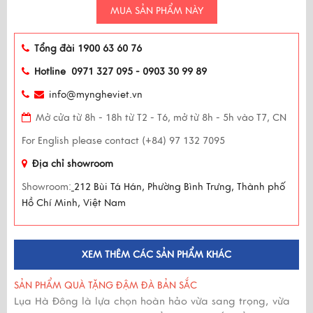
MUA SẢN PHẨM NÀY
Tổng đài 1900 63 60 76
Hotline 0971 327 095 - 0903 30 99 89
info@myngheviet.vn
Mở cửa từ 8h - 18h từ T2 - T6, mở từ 8h - 5h vào T7, CN
For English please contact (+84) 97 132 7095
Địa chỉ showroom
Showroom:
212 Bùi Tá Hán, Phường Bình Trưng, Thành phố
Hồ Chí Minh, Việt Nam
XEM THÊM CÁC SẢN PHẨM KHÁC
SẢN PHẨM QUÀ TẶNG ĐẬM ĐÀ BẢN SẮC
Lụa Hà Đông là lựa chọn hoàn hảo vừa sang trọng, vừa