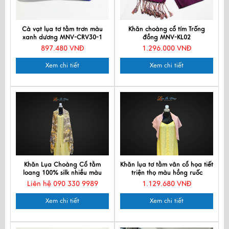
Cà vạt lụa tơ tằm trơn màu
Khăn choàng cổ tím Trống
xanh dương MNV-CRV30-1
đồng MNV-KL02
897.480 VNĐ
1.296.000 VNĐ
Xem chi tiết
Xem chi tiết
Khăn Lụa Choàng Cổ tằm
Khăn lụa tơ tằm vân cổ họa tiết
loang 100% silk nhiều màu
triện thọ màu hồng ruốc
90x190cm KLTA919 màu nâu
KLNL80-11
Liên hệ 090 330 9989
1.129.680 VNĐ
cam
Xem chi tiết
Xem chi tiết