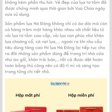
không kém phần thu hút. Vẻ đẹp của lụa tơ tằm đã 
được chứng minh qua thời gian bởi Vua Chúa ngày 
xưa sử dụng.
Sản phẩm lụa Hà Đông không chỉ có áo dài mà còn 
có hàng trăm mặt hàng khác nhau với chất liệu từ 
vải lụa tơ tằm cao cấp, vải lụa vạn phúc như khăn 
lụa choàng cổ, cà vạt lụa,… ngoài ra khi nhu cầu 
tiêu dùng tăng cao thì lụa Hà Đông lại tiếp tục cho 
ra đời những sản phẩm dùng để trang trí nhà cửa 
như áo gối, khăn trải bàn,…tất cả được dệt hoàn 
toàn bằng thủ công nên có độ tỉ mỉ và sáng tạo 
trong từng chi tiết nhỏ.