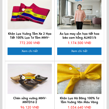
Khăn Lụa Vuông Tằm Xe 2 Họa
Áo lụa may sẵn họa tiết hoa
Tiết 100% Lụa Tơ Tằm MNV-
bèo cam hồng ALMS1/6
KLLS5252-14
772.200 VNĐ
1.174.500 VNĐ
Xem chi tiết
Xem chi tiết
Chén sừng vuông MNV-
Khăn Lụa Hà Đông 100% Tơ
MNTD16-2
Tằm Vuông Vân Màu Vàng
MNV-KLTA8282-12
96.120 VNĐ
1.034.640 VNĐ