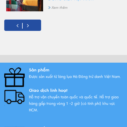
Xem thêm
5 Món quà tặng 8/3 ý nghĩa
nhất!
Xem thêm
Vải lụa là gì ? Giới thiệu lụa Hà
Sản phẩm
Đông trứ danh
Được sản xuất từ làng lụa Hà Đông trứ danh Việt Nam.
Xem thêm
Giao dịch linh hoạt
Hỗ trợ vận chuyển toàn quốc và quốc tế. Hỗ trợ giao
hàng gấp trong vòng 1 -2 giờ (có tính phí) khu vực
HCM.