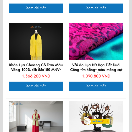
Xem chi tiết
Xem chi tiết
Khăn Lụa Choàng Cổ Trơn Màu
Vải áo Lụa HĐ Họa Tiết Đuôi
Vàng 100% silk 85x180 MNV-
Công tím hồng- màu măng cụt
KLPT002-9
3.7m 70% tơ tằm LTA23-21
1.366.200 VNĐ
1.090.800 VNĐ
Xem chi tiết
Xem chi tiết