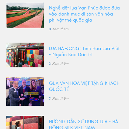
Nghề dệt lụa Vạn Phúc được đưa
vào danh mục di sản văn hóa
phi vật thể quốc gia
Xem thêm
LỤA HÀ ĐÔNG: Tinh Hoa Lụa Việt
- Nguồn Báo Dân trí
Xem thêm
QUÀ VĂN HÓA VIỆT TẶNG KHÁCH
QUỐC TẾ
Xem thêm
HƯỚNG DẪN SỬ DỤNG LỤA - HÀ
ĐÔNG SILK VIỆT NAM