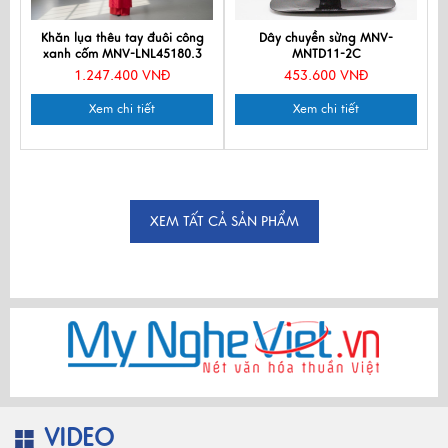
Khăn lụa thêu tay đuôi công
Dây chuyền sừng MNV-
xanh cốm MNV-LNL45180.3
MNTD11-2C
1.247.400 VNĐ
453.600 VNĐ
Xem chi tiết
Xem chi tiết
XEM TẤT CẢ SẢN PHẨM
VIDEO