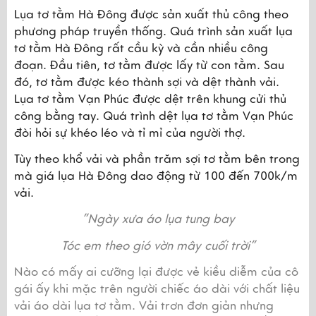
Lụa tơ tằm Hà Đông được sản xuất thủ công theo 
phương pháp truyền thống. Quá trình sản xuất lụa 
tơ tằm Hà Đông rất cầu kỳ và cần nhiều công 
đoạn. Đầu tiên, tơ tằm được lấy từ con tằm. Sau 
đó, tơ tằm được kéo thành sợi và dệt thành vải. 
Lụa tơ tằm Vạn Phúc được dệt trên khung cửi thủ 
công bằng tay. Quá trình dệt lụa tơ tằm Vạn Phúc 
đòi hỏi sự khéo léo và tỉ mỉ của người thợ.
Tùy theo khổ vải và phần trăm sợi tơ tằm bên trong 
mà giá lụa Hà Đông dao động từ 100 đến 700k/m 
vải.
”Ngày xưa áo lụa tung bay
Tóc em theo gió vờn mây cuối trời”
Nào có mấy ai cưỡng lại được vẻ kiều diễm của cô 
gái ấy khi mặc trên người chiếc áo dài với chất liệu 
vải áo dài lụa tơ tằm. Vải trơn đơn giản nhưng 