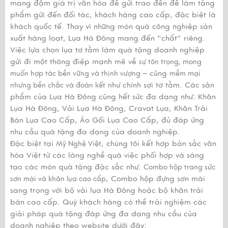
mang đậm giá trị văn hóa để gửi trao đến để làm tặng
phẩm gửi đến đối tác, khách hàng cao cấp, đặc biệt là
khách quốc tế. Thay vì những món quà công nghiệp sản
xuất hàng loạt, Lụa Hà Đông mang đến "chất" riêng.
Việc lựa chọn lụa tơ tằm làm quà tặng doanh nghiệp
gửi đi một thông điệp mạnh mẽ về
sự tôn trọng, mong
– cũng
muốn hợp tác bền vững và thịnh vượng
mềm mại
như chính sợi tơ tằm. Các sản
nhưng bền chắc và đoàn kết
phẩm của Lụa Hà Đông cũng hết sức đa dạng như: Khăn
Lụa Hà Đông, Vải Lụa Hà Đông, Cravat Lụa, Khăn Trải
Bàn Lụa Cao Cấp, Áo Gối Lụa Cao Cấp, đủ đáp ứng
nhu cầu quà tặng đa dạng của doanh nghiệp.
Đặc biệt tại
, chúng tôi kết hợp bản sắc văn
Mỹ Nghệ Việt
hóa Việt từ các làng nghề quà việc phối hợp và sáng
tạo các món quà tặng đặc sắc như:
Combo hộp trang sức
, Combo hộp đựng sơn mài
sơn mài và khăn lụa cao cấp
sang trọng với bộ vải lụa Hà Đông hoặc bộ khăn trải
bàn cao cấp. Quý khách hàng có thể trải nghiệm các
giải pháp quà tặng đáp ứng đa dạng nhu cầu của
doanh nghiệp theo website dưới đây: