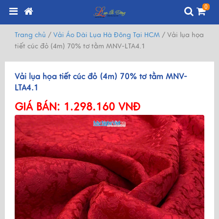
0
Trang chủ
/
Vải Áo Dài Lụa Hà Đông Tại HCM
/
Vải lụa họa
tiết cúc đỏ (4m) 70% tơ tằm MNV-LTA4.1
Vải lụa họa tiết cúc đỏ (4m) 70% tơ tằm MNV-
LTA4.1
GIÁ BÁN:
1.298.160 VNĐ