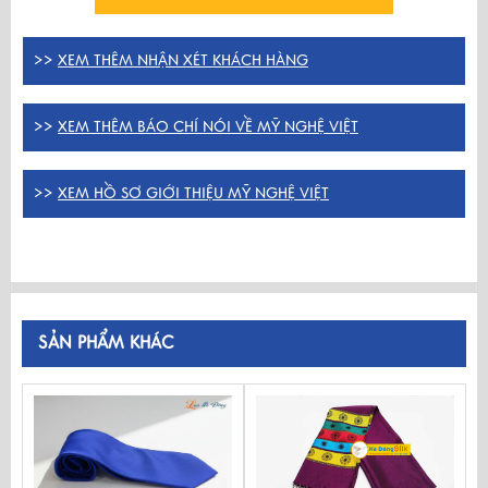
>>
XEM THÊM NHẬN XÉT KHÁCH HÀNG
>>
XEM THÊM BÁO CHÍ NÓI VỀ MỸ NGHỆ VIỆT
>>
XEM HỒ SƠ GIỚI THIỆU MỸ NGHỆ VIỆT
SẢN PHẨM KHÁC