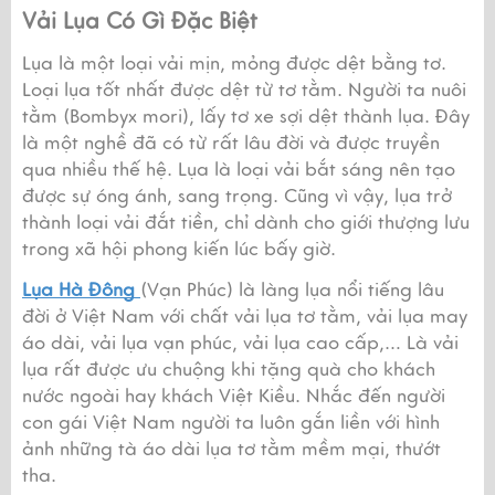
Vải Lụa Có Gì Đặc Biệt
Lụa là một loại vải mịn, mỏng được dệt bằng tơ. 
Loại lụa tốt nhất được dệt từ tơ tằm. Người ta nuôi 
tằm (Bombyx mori), lấy tơ xe sợi dệt thành lụa. Đây 
là một nghề đã có từ rất lâu đời và được truyền 
qua nhiều thế hệ. Lụa là loại vải bắt sáng nên tạo 
được sự óng ánh, sang trọng. Cũng vì vậy, lụa trở 
thành loại vải đắt tiền, chỉ dành cho giới thượng lưu 
trong xã hội phong kiến lúc bấy giờ.
Lụa Hà Đông 
(Vạn Phúc) là làng lụa nổi tiếng lâu 
đời ở Việt Nam với chất vải lụa tơ tằm, vải lụa may 
áo dài, vải lụa vạn phúc, vải lụa cao cấp,… Là vải 
lụa rất được ưu chuộng khi tặng quà cho khách 
nước ngoài hay khách Việt Kiều. Nhắc đến người 
con gái Việt Nam người ta luôn gắn liền với hình 
ảnh những tà áo dài lụa tơ tằm mềm mại, thướt 
tha.