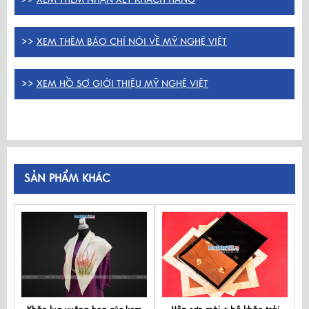
>>
XEM THÊM BÁO CHÍ NÓI VỀ MỸ NGHỆ VIỆT
>>
XEM HỒ SƠ GIỚI THIỆU MỸ NGHỆ VIỆT
SẢN PHẨM KHÁC