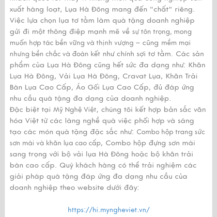
xuất hàng loạt, Lụa Hà Đông mang đến "chất" riêng.
Việc lựa chọn lụa tơ tằm làm quà tặng doanh nghiệp
gửi đi một thông điệp mạnh mẽ về
sự tôn trọng, mong
– cũng
muốn hợp tác bền vững và thịnh vượng
mềm mại
như chính sợi tơ tằm. Các sản
nhưng bền chắc và đoàn kết
phẩm của Lụa Hà Đông cũng hết sức đa dạng như: Khăn
Lụa Hà Đông, Vải Lụa Hà Đông, Cravat Lụa, Khăn Trải
Bàn Lụa Cao Cấp, Áo Gối Lụa Cao Cấp, đủ đáp ứng
nhu cầu quà tặng đa dạng của doanh nghiệp.
Đặc biệt tại
, chúng tôi kết hợp bản sắc văn
Mỹ Nghệ Việt
hóa Việt từ các làng nghề quà việc phối hợp và sáng
tạo các món quà tặng đặc sắc như:
Combo hộp trang sức
, Combo hộp đựng sơn mài
sơn mài và khăn lụa cao cấp
sang trọng với bộ vải lụa Hà Đông hoặc bộ khăn trải
bàn cao cấp. Quý khách hàng có thể trải nghiệm các
giải pháp quà tặng đáp ứng đa dạng nhu cầu của
doanh nghiệp theo website dưới đây:
https://hi.myngheviet.vn/