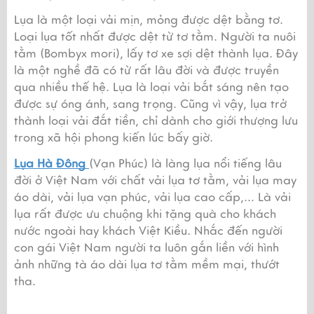
Lụa là một loại vải mịn, mỏng được dệt bằng tơ. 
Loại lụa tốt nhất được dệt từ tơ tằm. Người ta nuôi 
tằm (Bombyx mori), lấy tơ xe sợi dệt thành lụa. Đây 
là một nghề đã có từ rất lâu đời và được truyền 
qua nhiều thế hệ. Lụa là loại vải bắt sáng nên tạo 
được sự óng ánh, sang trọng. Cũng vì vậy, lụa trở 
thành loại vải đắt tiền, chỉ dành cho giới thượng lưu 
trong xã hội phong kiến lúc bấy giờ.
Lụa Hà Đông 
(Vạn Phúc) là làng lụa nổi tiếng lâu 
đời ở Việt Nam với chất vải lụa tơ tằm, vải lụa may 
áo dài, vải lụa vạn phúc, vải lụa cao cấp,… Là vải 
lụa rất được ưu chuộng khi tặng quà cho khách 
nước ngoài hay khách Việt Kiều. Nhắc đến người 
con gái Việt Nam người ta luôn gắn liền với hình 
ảnh những tà áo dài lụa tơ tằm mềm mại, thướt 
tha.