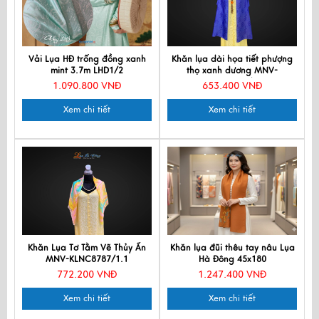
Vải Lụa HĐ trống đồng xanh
Khăn lụa dài họa tiết phượng
mint 3.7m LHD1/2
thọ xanh dương MNV-
LNL40180/6
1.090.800 VNĐ
653.400 VNĐ
Xem chi tiết
Xem chi tiết
Khăn Lụa Tơ Tằm Vẽ Thủy Ấn
Khăn lụa đũi thêu tay nâu Lụa
MNV-KLNC8787/1.1
Hà Đông 45x180
772.200 VNĐ
1.247.400 VNĐ
Xem chi tiết
Xem chi tiết