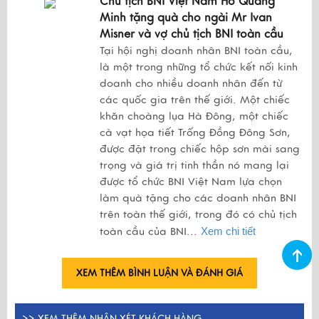
Chủ tịch BNI Việt Nam Hồ Quang
Minh tặng quà cho ngài Mr Ivan
Misner và vợ chủ tịch BNI toàn cầu
Tại hội nghị doanh nhân BNI toàn cầu,
là một trong những tổ chức kết nối kinh
doanh cho nhiều doanh nhân đến từ
các quốc gia trên thế giới. Một chiếc
khăn choàng lụa Hà Đông, một chiếc
cà vạt họa tiết Trống Đồng Đông Sơn,
được đặt trong chiếc hộp sơn mài sang
trọng và giá trị tinh thần nó mang lại
được tổ chức BNI Việt Nam lựa chọn
làm quà tặng cho các doanh nhân BNI
trên toàn thế giới, trong đó có chủ tịch
toàn cầu của BNI...
Xem chi tiết
XEM THÊM BÌNH LUẬN VÀ ĐÁNH GIÁ
>>
XEM THÊM NHẬN XÉT KHÁCH HÀNG