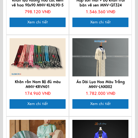
Khăn lụa vuông hoa cúc kem
Hộp sơn mài + bộ khăn trải
vẽ hoa 90x90 MNV-KLNL90-5
bàn vẽ sen MNV-QT324
798.120 VNĐ
1.546.560 VNĐ
Xem chi tiết
Xem chi tiết
Khăn rằn Nam Bộ đủ màu
Áo Dài Lụa Hoa Màu Trắng
MNV-KRVN01
MNV-LNX002
174.960 VNĐ
1.782.000 VNĐ
Xem chi tiết
Xem chi tiết