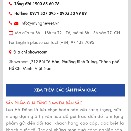
Tổng đài 1900 63 60 76
Hotline 0971 327 095 - 0903 30 99 89
info@myngheviet.vn
Mở cửa từ 8h - 18h từ T2 - T6, mở từ 8h - 5h vào T7, CN
For English please contact (+84) 97 132 7095
Địa chỉ showroom
Showroom:
212 Bùi Tá Hán, Phường Bình Trưng, Thành phố
Hồ Chí Minh, Việt Nam
XEM THÊM CÁC SẢN PHẨM KHÁC
SẢN PHẨM QUÀ TẶNG ĐẬM ĐÀ BẢN SẮC
Lụa Hà Đông là lựa chọn hoàn hảo vừa sang trọng, vừa
mang đậm giá trị văn hóa để gửi trao đến để làm tặng
phẩm gửi đến đối tác, khách hàng cao cấp, đặc biệt là
khách quốc tế. Thay vì những món quà công nghiệp sản