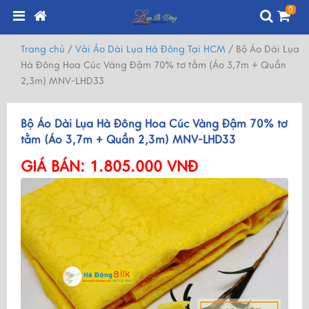
0
Trang chủ
/
Vải Áo Dài Lụa Hà Đông Tại HCM
/
Bộ Áo Dài Lụa
Hà Đông Hoa Cúc Vàng Đậm 70% tơ tằm (Áo 3,7m + Quần
2,3m) MNV-LHD33
Bộ Áo Dài Lụa Hà Đông Hoa Cúc Vàng Đậm 70% tơ
tằm (Áo 3,7m + Quần 2,3m) MNV-LHD33
GIÁ BÁN:
1.805.000 VNĐ