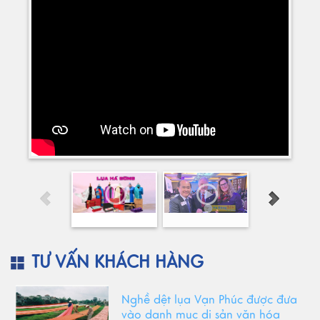
TƯ VẤN KHÁCH HÀNG
Nghề dệt lụa Vạn Phúc được đưa
vào danh mục di sản văn hóa