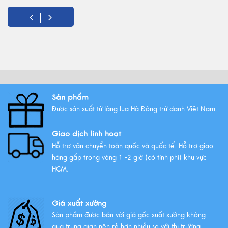
5 Món quà tặng 8/3 ý nghĩa
nhất!
Xem thêm
Vải lụa là gì ? Giới thiệu lụa Hà
Sản phẩm
Đông trứ danh
Được sản xuất từ làng lụa Hà Đông trứ danh Việt Nam.
Xem thêm
Giao dịch linh hoạt
Hỗ trợ vận chuyển toàn quốc và quốc tế. Hỗ trợ giao
hàng gấp trong vòng 1 -2 giờ (có tính phí) khu vực
HCM.
Giá xuất xưởng
Sản phẩm được bán với giá gốc xuất xưởng không
qua trung gian nên rẻ hơn nhiều so với thị trường.