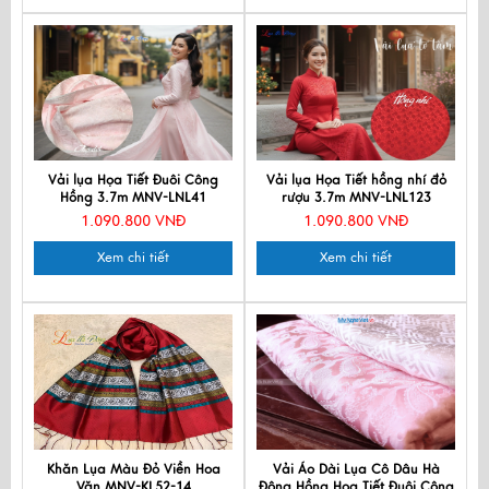
Vải lụa Họa Tiết Đuôi Công
Vải lụa Họa Tiết hồng nhí đỏ
Hồng 3.7m MNV-LNL41
rượu 3.7m MNV-LNL123
1.090.800 VNĐ
1.090.800 VNĐ
Xem chi tiết
Xem chi tiết
Khăn Lụa Màu Đỏ Viền Hoa
Vải Áo Dài Lụa Cô Dâu Hà
Văn MNV-KL52-14
Đông Hồng Họa Tiết Đuôi Công