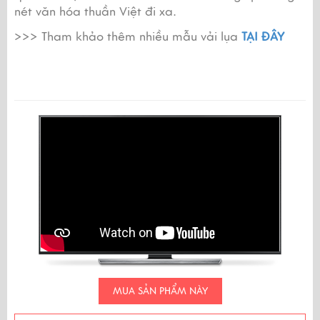
nét văn hóa thuần Việt đi xa.
>>> Tham khảo thêm nhiều mẫu vải lụa 
TẠI ĐÂY
MUA SẢN PHẨM NÀY