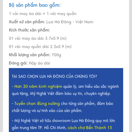
Bộ sản phẩm bao gồm:
1 vải may áo dài + 1 vải may quần
Xuất xứ sản phẩm:
Lụa Hà Đông - Việt Nam
Kích thước sản phẩm:
01 vải may áo dài 3.7x0.9 (m)
01 vải may quần dài 2.3x0.9 (m)
Khối lượng sản phẩm:
700g
Đóng gói:
Hộp áo dài
TẠI SAO CHỌN LỤA HÀ ĐÔNG CỦA CHÚNG TÔI?
Hơn 30 năm kinh nghiệm
-
quản lý, am hiểu sâu sắc ngành
quà tặng, Mỹ Nghệ Việt đảm bảo uy tín, chuyên nghiệp.
Tuyển chọn đúng xưởng
-
cho từng sản phẩm, đảm bảo
chất lượng và sự tinh xảo của sản phẩm.
- Mỹ Nghệ Việt sở hữu showroom Lụa Hà Đông quy mô lớn
cách chợ Bến Thành 15
gần trung tâm TP. Hồ Chí Minh,