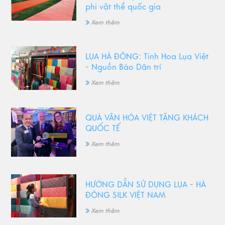
phi vật thể quốc gia
Xem thêm
LỤA HÀ ĐÔNG: Tinh Hoa Lụa Việt
- Nguồn Báo Dân trí
Xem thêm
QUÀ VĂN HÓA VIỆT TẶNG KHÁCH
QUỐC TẾ
Xem thêm
HƯỚNG DẪN SỬ DỤNG LỤA - HÀ
ĐÔNG SILK VIỆT NAM
Xem thêm