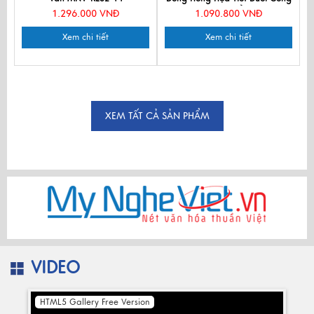
70% tơ tằm
1.296.000 VNĐ
1.090.800 VNĐ
Xem chi tiết
Xem chi tiết
XEM TẤT CẢ SẢN PHẨM
VIDEO
HTML5 Gallery Free Version