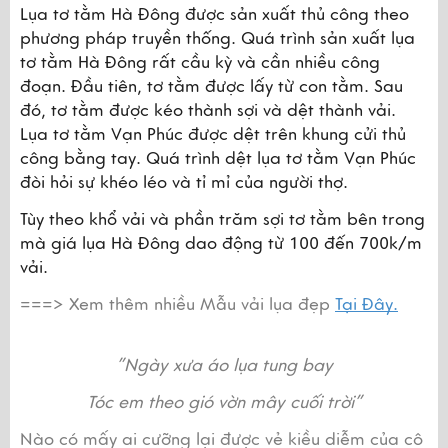
Lụa tơ tằm Hà Đông được sản xuất thủ công theo 
phương pháp truyền thống. Quá trình sản xuất lụa 
tơ tằm Hà Đông rất cầu kỳ và cần nhiều công 
đoạn. Đầu tiên, tơ tằm được lấy từ con tằm. Sau 
đó, tơ tằm được kéo thành sợi và dệt thành vải. 
Lụa tơ tằm Vạn Phúc được dệt trên khung cửi thủ 
công bằng tay. Quá trình dệt lụa tơ tằm Vạn Phúc 
đòi hỏi sự khéo léo và tỉ mỉ của người thợ.
Tùy theo khổ vải và phần trăm sợi tơ tằm bên trong 
mà giá lụa Hà Đông dao động từ 100 đến 700k/m 
vải.
===> Xem thêm nhiều Mẫu vải lụa đẹp 
Tại Đây.
”Ngày xưa áo lụa tung bay
Tóc em theo gió vờn mây cuối trời”
Nào có mấy ai cưỡng lại được vẻ kiều diễm của cô 