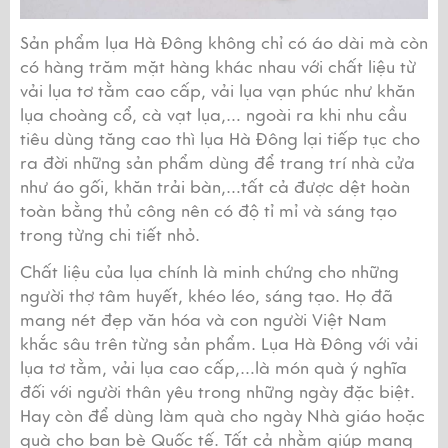
Sản phẩm lụa Hà Đông không chỉ có áo dài mà còn 
có hàng trăm mặt hàng khác nhau với chất liệu từ 
vải lụa tơ tằm cao cấp, vải lụa vạn phúc như khăn 
lụa choàng cổ, cà vạt lụa,… ngoài ra khi nhu cầu 
tiêu dùng tăng cao thì lụa Hà Đông lại tiếp tục cho 
ra đời những sản phẩm dùng để trang trí nhà cửa 
như áo gối, khăn trải bàn,…tất cả được dệt hoàn 
toàn bằng thủ công nên có độ tỉ mỉ và sáng tạo 
trong từng chi tiết nhỏ.
Chất liệu của lụa chính là minh chứng cho những 
người thợ tâm huyết, khéo léo, sáng tạo. Họ đã 
mang nét đẹp văn hóa và con người Việt Nam 
khắc sâu trên từng sản phẩm. Lụa Hà Đông với vải 
lụa tơ tằm, vải lụa cao cấp,…là món quà ý nghĩa 
đối với người thân yêu trong những ngày đặc biệt. 
Hay còn để dùng làm quà cho ngày Nhà giáo hoặc 
quà cho bạn bè Quốc tế. Tất cả nhằm giúp mang 