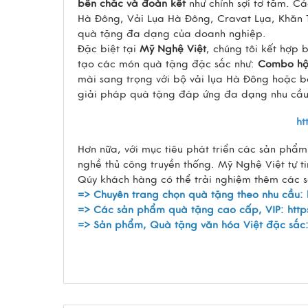
bền chắc và đoàn kết
như chính sợi tơ tằm. C
Hà Đông, Vải Lụa Hà Đông, Cravat Lụa, Khăn
quà tặng đa dạng của doanh nghiệp.
Đặc biệt tại
Mỹ Nghệ Việt
, chúng tôi kết hợp 
tạo các món quà tặng đặc sắc như:
Combo hộp
mài sang trọng với bộ vải lụa Hà Đông hoặc b
giải pháp quà tặng đáp ứng đa dạng nhu cầu
ht
Hơn nữa, với mục tiêu phát triển các sản phẩ
nghề thủ công truyền thống. Mỹ Nghệ Việt tự 
Qúy khách hàng có thể trải nghiệm thêm các 
=> Chuyên trang chọn quà tặng theo nhu cầu:
=> Các sản phẩm quà tặng cao cấp, VIP:
http
=> Sản phẩm, Quà tặng văn hóa Việt đặc sắc