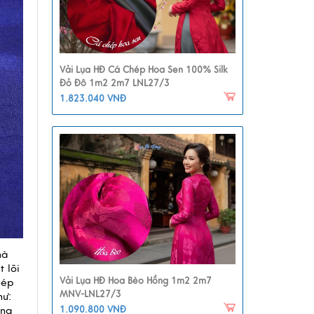
Vải Lụa HĐ Cá Chép Hoa Sen 100% Silk
Đỏ Đô 1m2 2m7 LNL27/3
1.823.040 VNĐ
à 
lõi 
Vải Lụa HĐ Hoa Bèo Hồng 1m2 2m7
ép 
MNV-LNL27/3
ư: 
1.090.800 VNĐ
ng 