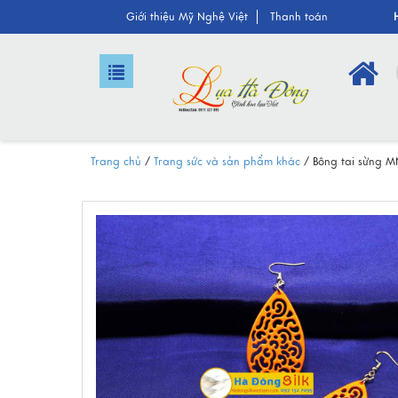
Giới thiệu M
ỹ Nghệ Việt
Tha
nh toán
Trang chủ
/
Trang sức và sản phẩm khác
/
Bông tai sừng 