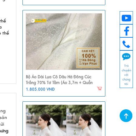
hể 
 
thể 
Trò
chuyện
với
Bộ Áo Dài Lụa Cô Dâu Hà Đông Cúc
chúng
Trắng 70% Tơ Tằm (Áo 3,7m + Quần
tôi
2,3m) MNV-LHD17
1.805.000 VNĐ
ặng
 sản
ửi
hưng