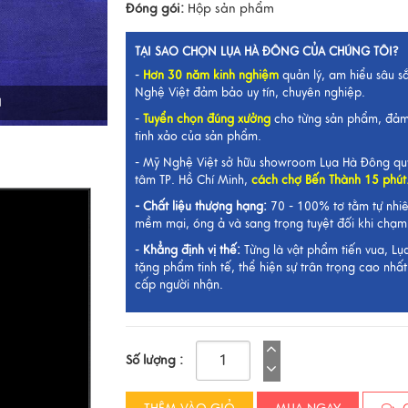
Đóng gói:
Hộp sản phẩm
TẠI SAO CHỌN LỤA HÀ ĐÔNG CỦA CHÚNG TÔI?
-
Hơn 30 năm kinh nghiệm
quản lý, am hiểu sâu s
Nghệ Việt đảm bảo uy tín, chuyên nghiệp.
I
-
Tuyển chọn đúng xưởng
cho từng sản phẩm, đảm
tinh xảo của sản phẩm.
- Mỹ Nghệ Việt sở hữu showroom Lụa Hà Đông qu
tâm TP. Hồ Chí Minh,
cách chợ Bến Thành 15 phút
-
Chất liệu thượng hạng:
70 - 100% tơ tằm tự nhi
mềm mại, óng ả và sang trọng tuyệt đối khi chạm
-
Khẳng định vị thế:
Từng là vật phẩm tiến vua, L
tặng phẩm tinh tế, thể hiện sự trân trọng cao nh
cấp người nhận.
Số lượng :