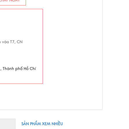
HAT NGAY
5h vào T7, CN
g, Thành phố Hồ Chí
SẢN PHẨM XEM NHIỀU