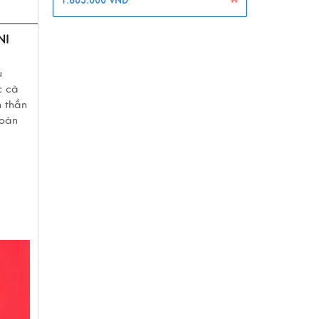
1.805.000 VNĐ
NI
u
c cà
h thần
toàn