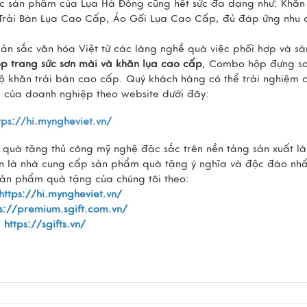
ác sản phẩm của Lụa Hà Đông cũng hết sức đa dạng như: Khăn
 Trải Bàn Lụa Cao Cấp, Áo Gối Lụa Cao Cấp, đủ đáp ứng nhu 
bản sắc văn hóa Việt từ các làng nghề quà việc phối hợp và s
 trang sức sơn mài và khăn lụa cao cấp
, Combo hộp đựng s
ộ khăn trải bàn cao cấp. Quý khách hàng có thể trải nghiệm 
 của doanh nghiệp theo website dưới đây:
tps://hi.myngheviet.vn/
m quà tặng thủ công mỹ nghệ đặc sắc trên nền tảng sản xuất l
tin là nhà cung cấp sản phẩm quà tặng ý nghĩa và độc đáo nhấ
sản phẩm quà tặng của chúng tôi theo:
https://hi.myngheviet.vn/
s://premium.sgift.com.vn/
:
https://sgifts.vn/