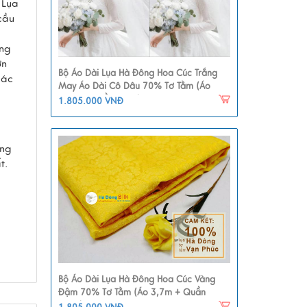
 Lụa
cầu
áng
ơn
Bộ Áo Dài Lụa Hà Đông Hoa Cúc Trắng
các
May Áo Dài Cô Dâu 70% Tơ Tằm (Áo
3,7m + Quần 2,3m) MNV-LHD17
1.805.000 VNĐ
àng
t.
Bộ Áo Dài Lụa Hà Đông Hoa Cúc Vàng
Đậm 70% Tơ Tằm (Áo 3,7m + Quần
2,3m) MNV-LHD33