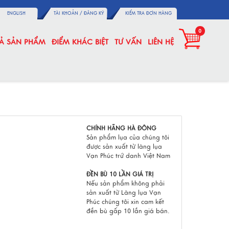
ENGLISH
TÀI KHOẢN /
ĐĂNG KÝ
KIỂM TRA ĐƠN HÀNG
0
CẢ SẢN PHẨM
ĐIỂM KHÁC BIỆT
TƯ VẤN
LIÊN HỆ
CHÍNH HÃNG HÀ ĐÔNG
Sản phẩm lụa của chúng tôi
được sản xuất từ làng lụa
Vạn Phúc trứ danh Việt Nam
ĐỀN BÙ 10 LẦN GIÁ TRỊ
Nếu sản phẩm không phải
sản xuất từ Làng lụa Vạn
Phúc chúng tôi xin cam kết
đền bù gấp 10 lần giá bán.