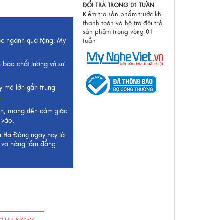
ĐỔI TRẢ TRONG 01 TUẦN
Kiểm tra sản phẩm trước khi
thanh toán và hỗ trợ đổi trả
sản phẩm trong vòng 01
ắc ngành quà tặng, Mỹ
tuần
 bảo chất lượng và sự
y mô lớn gần trung
.
ên, mang đến cảm giác
 vào.
ụa Hà Đông ngày nay là
ất và nâng tầm đẳng