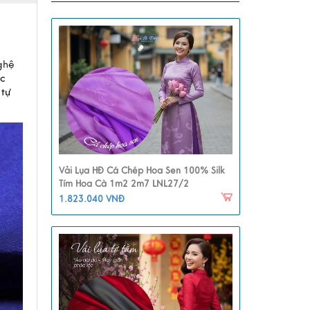
hệ 
c 
tự 
Vải Lụa HĐ Cá Chép Hoa Sen 100% Silk
Tím Hoa Cà 1m2 2m7 LNL27/2
1.823.040 VNĐ