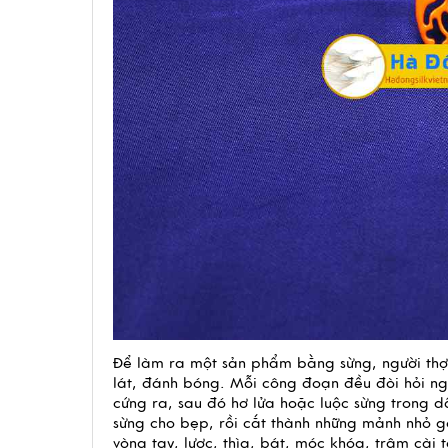
Để làm ra một sản phẩm bằng sừng, người thợ p
lát, đánh bóng. Mỗi công đoạn đều đòi hỏi ngườ
cứng ra, sau đó hơ lửa hoặc luộc sừng trong d
sừng cho bẹp, rồi cắt thành những mảnh nhỏ gọi
vòng tay, lược, thìa, bát, móc khóa, trâm cà