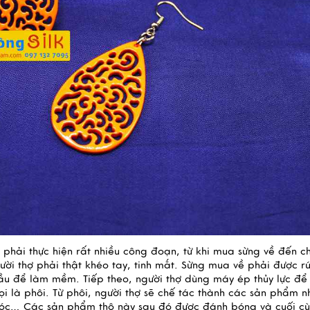
hải thực hiện rất nhiều công đoạn, từ khi mua sừng về đến ch
i thợ phải thật khéo tay, tinh mắt. Sừng mua về phải được rút 
ầu để làm mềm. Tiếp theo, người thợ dùng máy ép thủy lực để 
 là phôi. Từ phôi, người thợ sẽ chế tác thành các sản phẩm nh
i tóc… Các sản phẩm thô này sau đó được đánh bóng và cuối cù