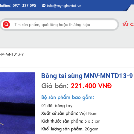
Hotline: 0971 327 095
info@myngheviet.vn
TẤT 
MNV-MNTD13-9
Bông tai sừng MNV-MNTD13-9
Giá bán:
221.400 VNĐ
Bộ sản phẩm bao gồm:
01 đôi bông tay
Xuất xứ sản phẩm:
Việt Nam
Kích thước sản phẩm:
5 x 3 cm
Khối lượng sản phẩm:
20gam