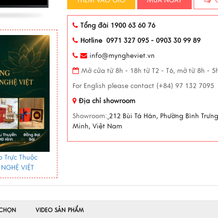
THÊM VÀO GIỎ
MUA NGAY
C
Tổng đài 1900 63 60 76
Hotline 0971 327 095 - 0903 30 99 89
info@myngheviet.vn
Mở cửa từ 8h - 18h từ T2 - T6, mở từ 8h - 
For English please contact (+84) 97 132 7095
Địa chỉ showroom
Showroom:
212 Bùi Tá Hán, Phường Bình Trưn
Minh, Việt Nam
 Trực Thuộc
 NGHỆ VIỆT
 CHỌN
VIDEO SẢN PHẨM