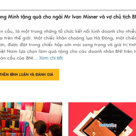
ng Minh tặng quà cho ngài Mr Ivan Misner và vợ chủ tịch B
àn cầu, là một trong những tổ chức kết nối kinh doanh cho nhiề
a trên thế giới. Một chiếc khăn choàng lụa Hà Đông, một chiế
n, được đặt trong chiếc hộp sơn mài sang trọng và giá trị tin
Việt Nam lựa chọn làm quà tặng cho các doanh nhân BNI trên 
toàn cầu của BNI...
Xem chi tiết
THÊM BÌNH LUẬN VÀ ĐÁNH GIÁ