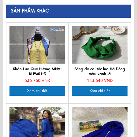
SẢN PHẨM KHÁC
Khăn Lụa Quê Hương MNV-
Băng đô cài tóc lụa Hà Đông
KLPM01-3
màu xanh lá
536.760 VNĐ
143.640 VNĐ
Xem chi tiết
Xem chi tiết