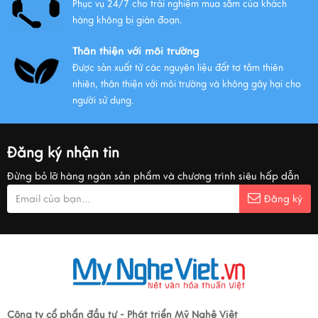
Phục vụ 24/7 cho trải nghiệm mua sắm của khách
hàng không bị gián đoạn.
Thân thiện với môi trường
Được sản xuất từ các nguyên liệu đất tơ tằm thiên
nhiên, thân thiện với môi trường và không gây hại cho
người sử dụng.
Đăng ký nhận tin
Đừng bỏ lỡ hàng ngàn sản phẩm và chương trình siêu hấp dẫn
Đăng ký
Công ty cổ phẩn đầu tư - Phát triển Mỹ Nghệ Việt