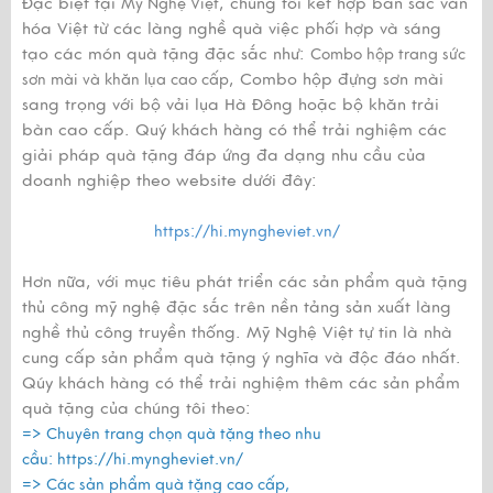
Đặc biệt tại
, chúng tôi kết hợp bản sắc văn
Mỹ Nghệ Việt
hóa Việt từ các làng nghề quà việc phối hợp và sáng
tạo các món quà tặng đặc sắc như:
Combo hộp trang sức
, Combo hộp đựng sơn mài
sơn mài và khăn lụa cao cấp
sang trọng với bộ vải lụa Hà Đông hoặc bộ khăn trải
bàn cao cấp. Quý khách hàng có thể trải nghiệm các
giải pháp quà tặng đáp ứng đa dạng nhu cầu của
doanh nghiệp theo website dưới đây:
https://hi.myngheviet.vn/
Hơn nữa, với mục tiêu phát triển các sản phẩm quà tặng
thủ công mỹ nghệ đặc sắc trên nền tảng sản xuất làng
nghề thủ công truyền thống. Mỹ Nghệ Việt tự tin là nhà
cung cấp sản phẩm quà tặng ý nghĩa và độc đáo nhất.
Qúy khách hàng có thể trải nghiệm thêm các sản phẩm
quà tặng của chúng tôi theo:
=> Chuyên trang chọn quà tặng theo nhu
cầu:
https://hi.myngheviet.vn/
=> Các sản phẩm quà tặng cao cấp,