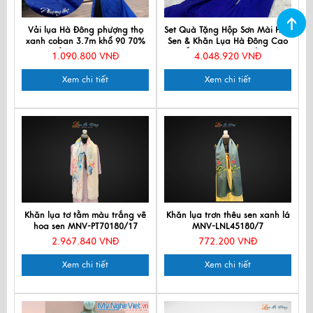
Vải lụa Hà Đông phượng thọ
Set Quà Tặng Hộp Sơn Mài Hoa
xanh coban 3.7m khổ 90 70%
Sen & Khăn Lụa Hà Đông Cao
tơ tằm MNV-LNL131
Cấp - Quà tặng Đối tác/
1.090.800 VNĐ
4.048.920 VNĐ
Khách du lịch - Quà tặng văn
hóa Việt CBKLNL89-3
Xem chi tiết
Xem chi tiết
Khăn lụa tơ tằm màu trắng vẽ
Khăn lụa trơn thêu sen xanh lá
hoa sen MNV-PT70180/17
MNV-LNL45180/7
2.967.840 VNĐ
772.200 VNĐ
Xem chi tiết
Xem chi tiết