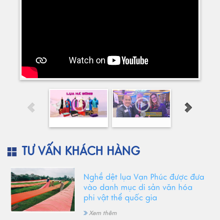
TƯ VẤN KHÁCH HÀNG
Nghề dệt lụa Vạn Phúc được đưa
vào danh mục di sản văn hóa
phi vật thể quốc gia
Xem thêm