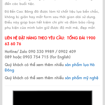
đến các buổi tiệc.
Băng đô được làm từ chất liệu lụa bền chắc,
Độ Bền Cao:
không bị giãn hay mất form sau thời gian dài sử dụng.
Điều này giúp bạn tiết kiệm chi phí và đảm bảo rằng
phụ kiện của mình luôn giữ được độ mới mẻ, đẹp mắt.
LIÊN HỆ ĐẶT HÀNG THEO YÊU CẦU: TỔNG ĐÀI 1900
63 60 76
Hotline/ Zalo 090 330 9989 / 0902 409
089
hoặc 0903 754 715 (for English)
Quý khách có thể xem thêm nhiều
sản phẩm lụa Hà
Đông
Quý khách có thể xem thêm nhiều
sản phẩm mỹ nghệ