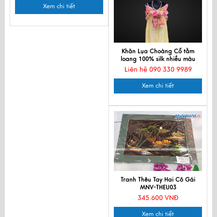
Xem chi tiết
Khăn Lụa Choàng Cổ tằm
loang 100% silk nhiều màu
90x190cm KLTA919 màu xanh
Liên hệ 090 330 9989
hồng
Xem chi tiết
Tranh Thêu Tay Hai Cô Gái
MNV-THEU03
345.600 VNĐ
Xem chi tiết