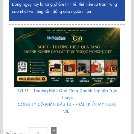
Đông ngày nay là tặng phẩm tinh tế, thể hiện sự trân trọng
cao nhất và nâng tầm đẳng cấp người nhận.
SGIFT -
Thương Hiệu Quà Tặng Doanh Nghiệp Trực
Thuộc
CÔNG TY CỔ PHẦN ĐẦU TƯ - PHÁT TRIỂN MỸ NGHỆ
VIỆT
Số lượng :