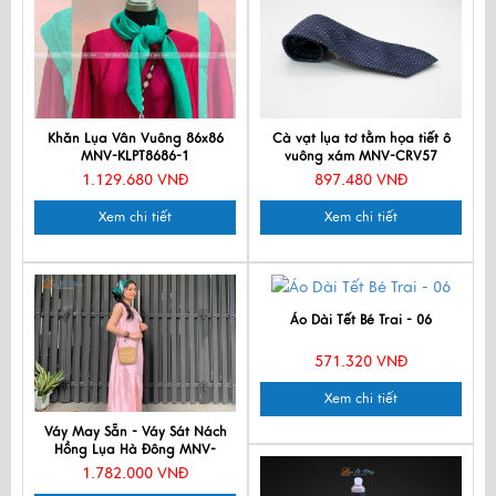
Khăn Lụa Vân Vuông 86x86
Cà vạt lụa tơ tằm họa tiết ô
MNV-KLPT8686-1
vuông xám MNV-CRV57
1.129.680 VNĐ
897.480 VNĐ
Xem chi tiết
Xem chi tiết
Áo Dài Tết Bé Trai - 06
571.320 VNĐ
Xem chi tiết
Váy May Sẵn - Váy Sát Nách
Hồng Lụa Hà Đông MNV-
TKLNL02-2
1.782.000 VNĐ