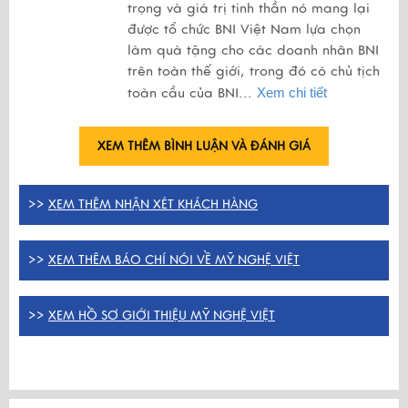
trọng và giá trị tinh thần nó mang lại
được tổ chức BNI Việt Nam lựa chọn
làm quà tặng cho các doanh nhân BNI
trên toàn thế giới, trong đó có chủ tịch
toàn cầu của BNI...
Xem chi tiết
XEM THÊM BÌNH LUẬN VÀ ĐÁNH GIÁ
>>
XEM THÊM NHẬN XÉT KHÁCH HÀNG
>>
XEM THÊM BÁO CHÍ NÓI VỀ MỸ NGHỆ VIỆT
>>
XEM HỒ SƠ GIỚI THIỆU MỸ NGHỆ VIỆT