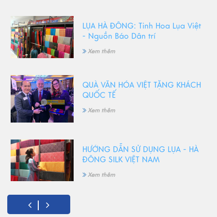
LỤA HÀ ĐÔNG: Tinh Hoa Lụa Việt
- Nguồn Báo Dân trí
Xem thêm
QUÀ VĂN HÓA VIỆT TẶNG KHÁCH
QUỐC TẾ
Xem thêm
HƯỚNG DẪN SỬ DỤNG LỤA - HÀ
ĐÔNG SILK VIỆT NAM
Xem thêm
5 Món quà tặng 8/3 ý nghĩa