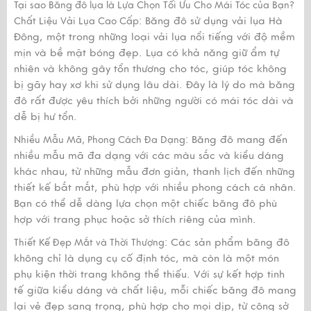
Tại sao
Băng đô​
lụa là Lựa Chọn Tối Ưu Cho Mái Tóc của Bạn?
Băng đô sử dụng vải lụa Hà
Chất Liệu Vải Lụa Cao Cấp:
Đông, một trong những loại vải lụa nổi tiếng với độ mềm
mịn và bề mặt bóng đẹp. Lụa có khả năng giữ ẩm tự
nhiên và không gây tổn thương cho tóc, giúp tóc không
bị gãy hay xơ khi sử dụng lâu dài. Đây là lý do mà băng
đô rất được yêu thích bởi những người có mái tóc dài và
dễ bị hư tổn.
Băng đô mang đến
Nhiều Mẫu Mã, Phong Cách Đa Dạng:
nhiều mẫu mã đa dạng với các màu sắc và kiểu dáng
khác nhau, từ những mẫu đơn giản, thanh lịch đến những
thiết kế bắt mắt, phù hợp với nhiều phong cách cá nhân.
Bạn có thể dễ dàng lựa chọn một chiếc băng đô phù
hợp với trang phục hoặc sở thích riêng của mình.
Các sản phẩm băng đô
Thiết Kế Đẹp Mắt và Thời Thượng:
không chỉ là dụng cụ cố định tóc, mà còn là một món
phụ kiện thời trang không thể thiếu. Với sự kết hợp tinh
tế giữa kiểu dáng và chất liệu, mỗi chiếc băng đô mang
lại vẻ đẹp sang trọng, phù hợp cho mọi dịp, từ công sở