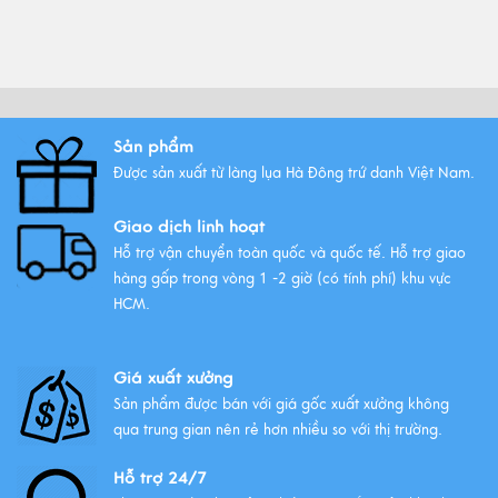
nhất!
Xem thêm
Vải lụa là gì ? Giới thiệu lụa Hà
Sản phẩm
Đông trứ danh
Được sản xuất từ làng lụa Hà Đông trứ danh Việt Nam.
Xem thêm
Giao dịch linh hoạt
Hỗ trợ vận chuyển toàn quốc và quốc tế. Hỗ trợ giao
hàng gấp trong vòng 1 -2 giờ (có tính phí) khu vực
HCM.
Giá xuất xưởng
Sản phẩm được bán với giá gốc xuất xưởng không
qua trung gian nên rẻ hơn nhiều so với thị trường.
Hỗ trợ 24/7