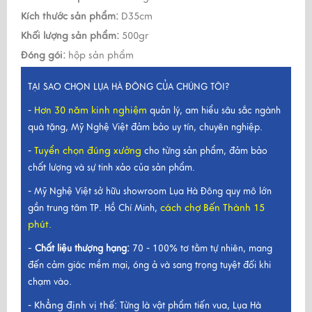
Kích thước sản phẩm:
D35cm
Khối lượng sản phẩm:
500gr
Đóng gói:
hộp sản phẩm
TẠI SAO CHỌN LỤA HÀ ĐÔNG CỦA CHÚNG TÔI?
Hơn 30 năm kinh nghiệm
-
quản lý, am hiểu sâu sắc ngành
quà tặng, Mỹ Nghệ Việt đảm bảo uy tín, chuyên nghiệp.
Tuyển chọn đúng xưởng
-
cho từng sản phẩm, đảm bảo
chất lượng và sự tinh xảo của sản phẩm.
- Mỹ Nghệ Việt sở hữu showroom Lụa Hà Đông quy mô lớn
cách chợ Bến Thành 15
gần trung tâm TP. Hồ Chí Minh,
phút.
-
Chất liệu thượng hạng:
70 - 100% tơ tằm tự nhiên, mang
đến cảm giác mềm mại, óng ả và sang trọng tuyệt đối khi
chạm vào.
Khẳng định vị thế:
-
Từng là vật phẩm tiến vua, Lụa Hà