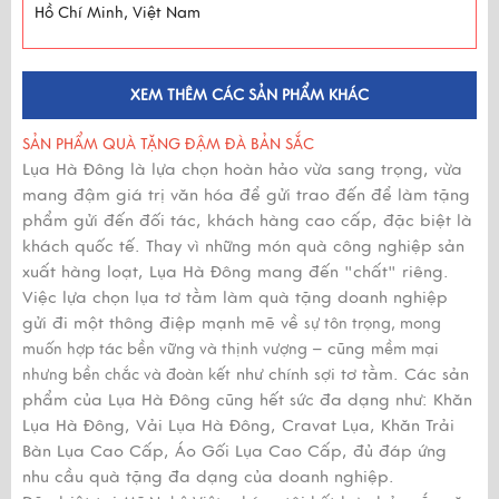
Hồ Chí Minh, Việt Nam
XEM THÊM CÁC SẢN PHẨM KHÁC
SẢN PHẨM QUÀ TẶNG ĐẬM ĐÀ BẢN SẮC
Lụa Hà Đông là lựa chọn hoàn hảo vừa sang trọng, vừa
mang đậm giá trị văn hóa để gửi trao đến để làm tặng
phẩm gửi đến đối tác, khách hàng cao cấp, đặc biệt là
khách quốc tế. Thay vì những món quà công nghiệp sản
xuất hàng loạt, Lụa Hà Đông mang đến "chất" riêng.
Việc lựa chọn lụa tơ tằm làm quà tặng doanh nghiệp
gửi đi một thông điệp mạnh mẽ về
sự tôn trọng, mong
– cũng
muốn hợp tác bền vững và thịnh vượng
mềm mại
như chính sợi tơ tằm. Các sản
nhưng bền chắc và đoàn kết
phẩm của Lụa Hà Đông cũng hết sức đa dạng như: Khăn
Lụa Hà Đông, Vải Lụa Hà Đông, Cravat Lụa, Khăn Trải
Bàn Lụa Cao Cấp, Áo Gối Lụa Cao Cấp, đủ đáp ứng
nhu cầu quà tặng đa dạng của doanh nghiệp.