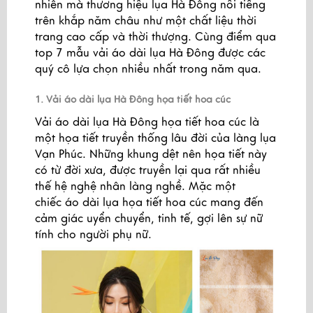
nhiên mà thương hiệu lụa Hà Đông nổi tiếng
trên khắp năm châu như một chất liệu thời
trang cao cấp và thời thượng. Cùng điểm qua
top 7 mẫu vải áo dài lụa Hà Đông được các
quý cô lựa chọn nhiều nhất trong năm qua.
1. Vải áo dài lụa Hà Đông họa tiết hoa cúc
Vải áo dài lụa Hà Đông họa tiết hoa cúc là
một họa tiết truyền thống lâu đời của làng lụa
Vạn Phúc. Những khung dệt nên họa tiết này
có từ đời xưa, được truyền lại qua rất nhiều
thế hệ nghệ nhân làng nghề. Mặc một
chiếc áo dài lụa họa tiết hoa cúc mang đến
cảm giác uyển chuyển, tinh tế, gợi lên sự nữ
tính cho người phụ nữ.