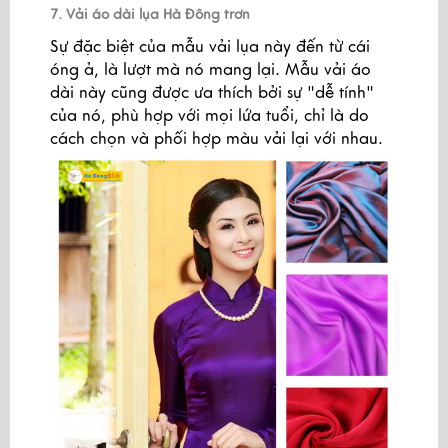
7. Vải áo dài lụa Hà Đông trơn
Sự đặc biệt của mẫu vải lụa này đến từ cái
óng ả, là lượt mà nó mang lại. Mẫu vải áo
dài này cũng được ưa thích bởi sự "dễ tính"
của nó, phù hợp với mọi lứa tuổi, chỉ là do
cách chọn và phối hợp màu vải lại với nhau.