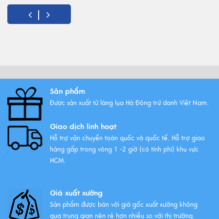
5 Món quà tặng 8/3 ý nghĩa
nhất!
Xem thêm
Vải lụa là gì ? Giới thiệu lụa Hà
Sản phẩm
Đông trứ danh
Được sản xuất từ làng lụa Hà Đông trứ danh Việt Nam.
Xem thêm
Giao dịch linh hoạt
Hỗ trợ vận chuyển toàn quốc và quốc tế. Hỗ trợ giao
hàng gấp trong vòng 1 -2 giờ (có tính phí) khu vực
HCM.
Giá xuất xưởng
Sản phẩm được bán với giá gốc xuất xưởng không
qua trung gian nên rẻ hơn nhiều so với thị trường.