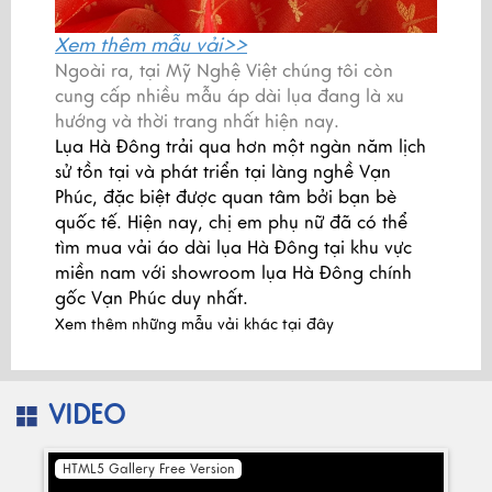
Xem thêm
mẫu vải>>
Ngoài ra, tại Mỹ Nghệ Việt chúng tôi còn
cung cấp nhiều mẫu áp dài lụa đang là xu
hướng và thời trang nhất hiện nay.
Lụa Hà Đông trải qua hơn một ngàn năm lịch
sử tồn tại và phát triển tại làng nghề Vạn
Phúc, đặc biệt được quan tâm bởi bạn bè
quốc tế. Hiện nay, chị em phụ nữ đã có thể
tìm mua vải áo dài lụa Hà Đông tại khu vực
miền nam với showroom lụa Hà Đông chính
gốc Vạn Phúc duy nhất.
Xem thêm những mẫu vải khác
tại đây
VIDEO
HTML5 Gallery Free Version