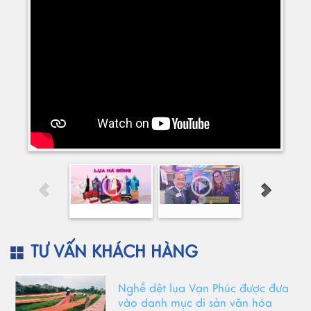
TƯ VẤN KHÁCH HÀNG
Nghề dệt lụa Vạn Phúc được đưa
vào danh mục di sản văn hóa