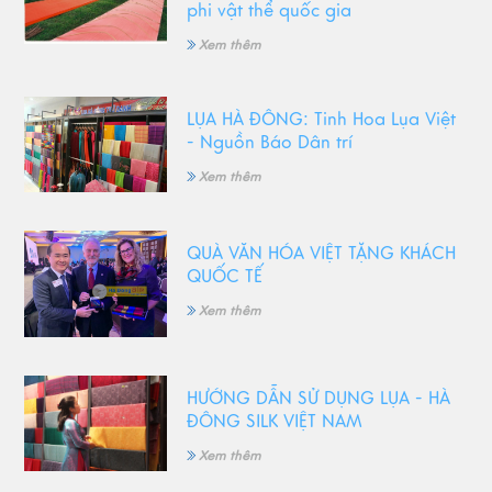
phi vật thể quốc gia
Xem thêm
LỤA HÀ ĐÔNG: Tinh Hoa Lụa Việt
- Nguồn Báo Dân trí
Xem thêm
QUÀ VĂN HÓA VIỆT TẶNG KHÁCH
QUỐC TẾ
Xem thêm
HƯỚNG DẪN SỬ DỤNG LỤA - HÀ
ĐÔNG SILK VIỆT NAM
Xem thêm