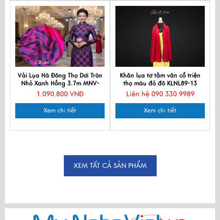
Vải Lụa Hà Đông Thọ Dơi Tròn
Khăn lụa tơ tằm vân cổ triện
Nhỏ Xanh Hồng 3.7m MNV-
thọ màu đỏ đô KLNL89-13
LHD37/12
1.090.800 VNĐ
Liên hệ 090 330 9989
Xem chi tiết
Xem chi tiết
XEM TẤT CẢ SẢN PHẨM