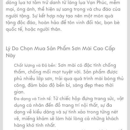
dòng lụa tơ tằm trứ danh từ làng lụa Vạn Phúc, mềm
mại, óng ánh, thể hiện sự sang trọng và chu đáo của
người tặng. Sự kết hợp này tạo nên một món quà
tặng độc đáo, hoàn hảo để tôn vinh đối tác, bạn bè
quốc tế, hoặc người thân.
Lý Do Chọn Mua Sản Phẩm Sơn Mài Cao Cấp
Này
Sơn mài có đặc tính chống
Chất lượng và Độ bền:
thấm, chống mối mọt tuyệt vời. Sản phẩm được
phủ nhiều lớp sơn, trải qua quá trình mài bóng thủ
công, đảm bảo độ bền bỉ, sáng đẹp theo thời
gian.
Từ chiếc hộp đựng trang sức, vật
Đa dạng và Tinh tế:
dụng cá nhân đến đồ trang trí nội thất, sự đa
dạng về kiểu dáng và sự tinh xảo trong từng nét
vẽ, miếng khảm sẽ làm hài lòng cả những khách
hàng khó tính nhất.