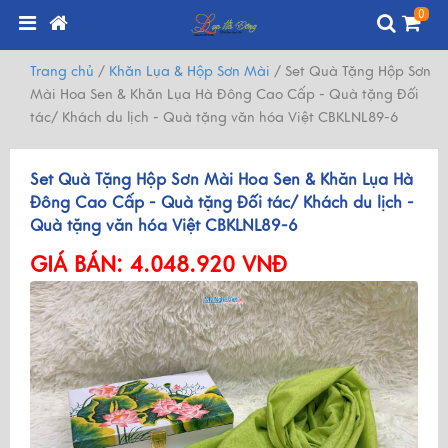
0
Trang chủ
/
Khăn Lụa & Hộp Sơn Mài
/
Set Quà Tặng Hộp Sơn
Mài Hoa Sen & Khăn Lụa Hà Đông Cao Cấp - Quà tặng Đối
tác/ Khách du lịch - Quà tặng văn hóa Việt CBKLNL89-6
Set Quà Tặng Hộp Sơn Mài Hoa Sen & Khăn Lụa Hà
Đông Cao Cấp - Quà tặng Đối tác/ Khách du lịch -
Quà tặng văn hóa Việt CBKLNL89-6
GIÁ BÁN:
4.048.920 VNĐ