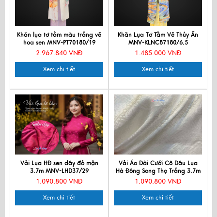
Khăn lụa tơ tằm màu trắng vẽ
Khăn Lụa Tơ Tằm Vẽ Thủy Ấn
hoa sen MNV-PT70180/19
MNV-KLNC87180/6.5
2.967.840 VNĐ
1.485.000 VNĐ
Xem chi tiết
Xem chi tiết
Vải Lụa HĐ sen dây đỏ mận
Vải Áo Dài Cưới Cô Dâu Lụa
3.7m MNV-LHD37/29
Hà Đông Song Thọ Trắng 3.7m
MNV-LNL130-6
1.090.800 VNĐ
1.090.800 VNĐ
Xem chi tiết
Xem chi tiết