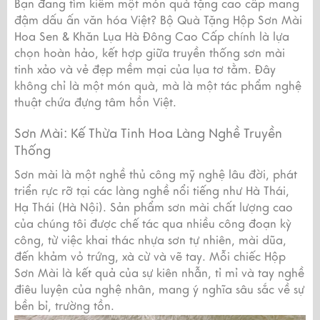
Bạn đang tìm kiếm một món quà tặng cao cấp mang
đậm dấu ấn văn hóa Việt? Bộ Quà Tặng Hộp Sơn Mài
Hoa Sen & Khăn Lụa Hà Đông Cao Cấp chính là lựa
chọn hoàn hảo, kết hợp giữa truyền thống sơn mài
tinh xảo và vẻ đẹp mềm mại của lụa tơ tằm. Đây
không chỉ là một món quà, mà là một tác phẩm nghệ
thuật chứa đựng tâm hồn Việt.
Sơn Mài: Kế Thừa Tinh Hoa Làng Nghề Truyền
Thống
Sơn mài là một nghề thủ công mỹ nghệ lâu đời, phát
triển rực rỡ tại các làng nghề nổi tiếng như Hà Thái,
Hạ Thái (Hà Nội). Sản phẩm sơn mài chất lượng cao
của chúng tôi được chế tác qua nhiều công đoạn kỳ
công, từ việc khai thác nhựa sơn tự nhiên, mài dũa,
đến khảm vỏ trứng, xà cừ và vẽ tay. Mỗi chiếc Hộp
Sơn Mài là kết quả của sự kiên nhẫn, tỉ mỉ và tay nghề
điêu luyện của nghệ nhân, mang ý nghĩa sâu sắc về sự
bền bỉ, trường tồn.