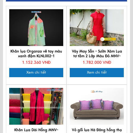
Khăn lụa Organza vẽ tay màu
Váy May Sẵn - Sườn Xám Lụa
xanh đậm KLNL002-1
tơ tằm 2 Lớp Màu Đỏ MNV-
LPT67/4
1.152.360 VNĐ
1.782.000 VNĐ
Xem chi tiết
Xem chi tiết
Khăn Lụa Dài Hồng MNV-
Vỏ gối lụa Hà Đông hồng thọ