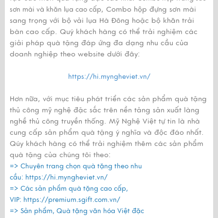
, Combo hộp đựng sơn mài
sơn mài và khăn lụa cao cấp
sang trọng với bộ vải lụa Hà Đông hoặc bộ khăn trải
bàn cao cấp. Quý khách hàng có thể trải nghiệm các
giải pháp quà tặng đáp ứng đa dạng nhu cầu của
doanh nghiệp theo website dưới đây:
https://hi.myngheviet.vn/
Hơn nữa, với mục tiêu phát triển các sản phẩm quà tặng
thủ công mỹ nghệ đặc sắc trên nền tảng sản xuất làng
nghề thủ công truyền thống. Mỹ Nghệ Việt tự tin là nhà
cung cấp sản phẩm quà tặng ý nghĩa và độc đáo nhất.
Qúy khách hàng có thể trải nghiệm thêm các sản phẩm
quà tặng của chúng tôi theo:
=> Chuyên trang chọn quà tặng theo nhu
cầu:
https://hi.myngheviet.vn/
=> Các sản phẩm quà tặng cao cấp,
VIP:
https://premium.sgift.com.vn/
=> Sản phẩm, Quà tặng văn hóa Việt đặc