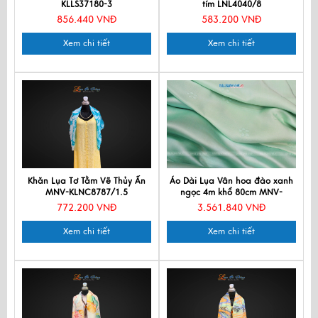
KLLS37180-3
tím LNL4040/8
856.440 VNĐ
583.200 VNĐ
Xem chi tiết
Xem chi tiết
Khăn Lụa Tơ Tằm Vẽ Thủy Ấn
Áo Dài Lụa Vân hoa đào xanh
MNV-KLNC8787/1.5
ngọc 4m khổ 80cm MNV-
LNL691-4
772.200 VNĐ
3.561.840 VNĐ
Xem chi tiết
Xem chi tiết