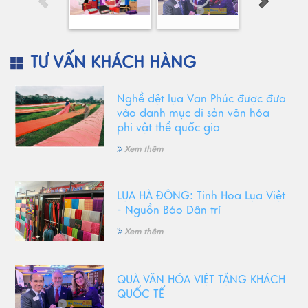
TƯ VẤN KHÁCH HÀNG
Nghề dệt lụa Vạn Phúc được đưa
vào danh mục di sản văn hóa
phi vật thể quốc gia
Xem thêm
LỤA HÀ ĐÔNG: Tinh Hoa Lụa Việt
- Nguồn Báo Dân trí
Xem thêm
QUÀ VĂN HÓA VIỆT TẶNG KHÁCH
QUỐC TẾ