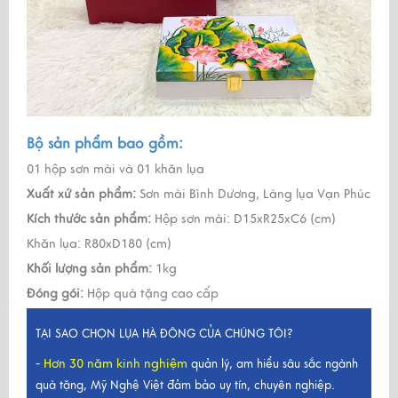
Bộ sản phẩm bao gồm:
01 hộp sơn mài và 01 khăn lụa
Xuất xứ sản phẩm:
Sơn mài Bình Dương, Làng lụa Vạn Phúc
Kích thước sản phẩm:
Hộp sơn mài: D15xR25xC6 (cm)
Khăn lụa: R80xD180 (cm)
Khối lượng sản phẩm:
1kg
Đóng gói:
Hộp quà tặng cao cấp
TẠI SAO CHỌN LỤA HÀ ĐÔNG CỦA CHÚNG TÔI?
Hơn 30 năm kinh nghiệm
-
quản lý, am hiểu sâu sắc ngành
quà tặng, Mỹ Nghệ Việt đảm bảo uy tín, chuyên nghiệp.