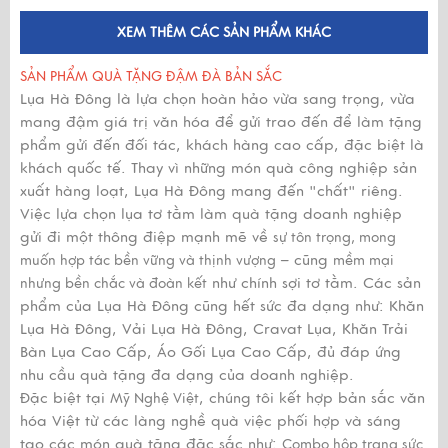
XEM THÊM CÁC SẢN PHẨM KHÁC
SẢN PHẨM QUÀ TẶNG ĐẬM ĐÀ BẢN SẮC
Lụa Hà Đông là lựa chọn hoàn hảo vừa sang trọng, vừa
mang đậm giá trị văn hóa để gửi trao đến để làm tặng
phẩm gửi đến đối tác, khách hàng cao cấp, đặc biệt là
khách quốc tế. Thay vì những món quà công nghiệp sản
xuất hàng loạt, Lụa Hà Đông mang đến "chất" riêng.
Việc lựa chọn lụa tơ tằm làm quà tặng doanh nghiệp
gửi đi một thông điệp mạnh mẽ về
sự tôn trọng, mong
– cũng
muốn hợp tác bền vững và thịnh vượng
mềm mại
như chính sợi tơ tằm. Các sản
nhưng bền chắc và đoàn kết
phẩm của Lụa Hà Đông cũng hết sức đa dạng như: Khăn
Lụa Hà Đông, Vải Lụa Hà Đông, Cravat Lụa, Khăn Trải
Bàn Lụa Cao Cấp, Áo Gối Lụa Cao Cấp, đủ đáp ứng
nhu cầu quà tặng đa dạng của doanh nghiệp.
Đặc biệt tại
, chúng tôi kết hợp bản sắc văn
Mỹ Nghệ Việt
hóa Việt từ các làng nghề quà việc phối hợp và sáng
tạo các món quà tặng đặc sắc như:
Combo hộp trang sức