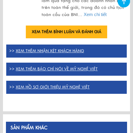
làm quà tặng cho các doanh nhân BNI
trên toàn thế giới, trong đó có chủ tịch
toàn cầu của BNI...
Xem chi tiết
XEM THÊM BÌNH LUẬN VÀ ĐÁNH GIÁ
>>
XEM THÊM NHẬN XÉT KHÁCH HÀNG
>>
XEM THÊM BÁO CHÍ NÓI VỀ MỸ NGHỆ VIỆT
>>
XEM HỒ SƠ GIỚI THIỆU MỸ NGHỆ VIỆT
SẢN PHẨM KHÁC