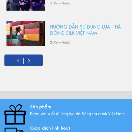
Xem thêm
HƯỚNG DẪN SỬ DỤNG LỤA - HÀ
ĐÔNG SILK VIỆT NAM
Xem thêm
5 Món quà tặng 8/3 ý nghĩa
nhất!
Xem thêm
Vải lụa là gì ? Giới thiệu lụa Hà
Sản phẩm
Đông trứ danh
Được sản xuất từ làng lụa Hà Đông trứ danh Việt Nam.
Xem thêm
Giao dịch linh hoạt