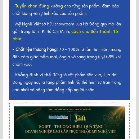
Tuyển chọn đúng xưởng
-
cho từng sản phẩm, đảm bảo
chất lượng và sự tinh xảo của sản phẩm.
- Mỹ Nghệ Việt sở hữu showroom Lụa Hà Đông quy mô lớn
cách chợ Bến Thành 15
gần trung tâm TP. Hồ Chí Minh,
phút.
-
Chất liệu thượng hạng:
70 - 100% tơ tằm tự nhiên, mang
đến cảm giác mềm mại, óng ả và sang trọng tuyệt đối khi
chạm vào.
Khẳng định vị thế:
-
Từng là vật phẩm tiến vua, Lụa Hà
Đông ngày nay là tặng phẩm tinh tế, thể hiện sự trân trọng
cao nhất và nâng tầm đẳng cấp người nhận.