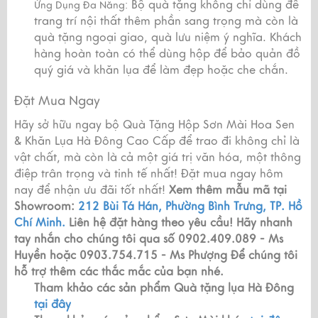
Bộ quà tặng không chỉ dùng để
Ứng Dụng Đa Năng:
trang trí nội thất thêm phần sang trọng mà còn là
quà tặng ngoại giao, quà lưu niệm ý nghĩa. Khách
hàng hoàn toàn có thể dùng hộp để bảo quản đồ
quý giá và khăn lụa để làm đẹp hoặc che chắn.
Đặt Mua Ngay
Hãy sở hữu ngay bộ Quà Tặng Hộp Sơn Mài Hoa Sen
& Khăn Lụa Hà Đông Cao Cấp để trao đi không chỉ là
vật chất, mà còn là cả một giá trị văn hóa, một thông
điệp trân trọng và tinh tế nhất! Đặt mua ngay hôm
nay để nhận ưu đãi tốt nhất!
Xem thêm mẫu mã tại
Showroom:
212 Bùi Tá Hán, Phường Bình Trưng, TP. Hồ
Chí Minh.
Liên hệ đặt hàng theo yêu cầu!
Hãy nhanh
tay nhắn cho chúng tôi qua số 0902.409.089 - Ms
Huyền hoặc 0903.754.715 - Ms Phượng
Để chúng tôi
hỗ trợ thêm các thắc mắc của bạn nhé.
Tham khảo các sản phẩm Quà tặng lụa Hà Đông
tại đây