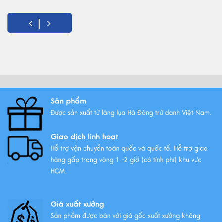
5 Món quà tặng 8/3 ý nghĩa
nhất!
Xem thêm
Vải lụa là gì ? Giới thiệu lụa Hà
Sản phẩm
Đông trứ danh
Được sản xuất từ làng lụa Hà Đông trứ danh Việt Nam.
Xem thêm
Giao dịch linh hoạt
Hỗ trợ vận chuyển toàn quốc và quốc tế. Hỗ trợ giao
hàng gấp trong vòng 1 -2 giờ (có tính phí) khu vực
HCM.
Giá xuất xưởng
Sản phẩm được bán với giá gốc xuất xưởng không