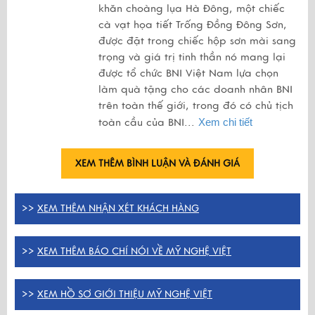
khăn choàng lụa Hà Đông, một chiếc
cà vạt họa tiết Trống Đồng Đông Sơn,
được đặt trong chiếc hộp sơn mài sang
trọng và giá trị tinh thần nó mang lại
được tổ chức BNI Việt Nam lựa chọn
làm quà tặng cho các doanh nhân BNI
trên toàn thế giới, trong đó có chủ tịch
toàn cầu của BNI...
Xem chi tiết
XEM THÊM BÌNH LUẬN VÀ ĐÁNH GIÁ
>>
XEM THÊM NHẬN XÉT KHÁCH HÀNG
>>
XEM THÊM BÁO CHÍ NÓI VỀ MỸ NGHỆ VIỆT
>>
XEM HỒ SƠ GIỚI THIỆU MỸ NGHỆ VIỆT