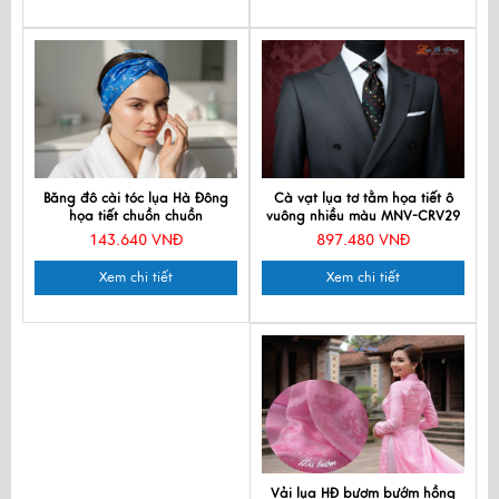
Băng đô cài tóc lụa Hà Đông
Cà vạt lụa tơ tằm họa tiết ô
họa tiết chuồn chuồn
vuông nhiều màu MNV-CRV29
143.640 VNĐ
897.480 VNĐ
Xem chi tiết
Xem chi tiết
Vải lụa HĐ bươm bướm hồng