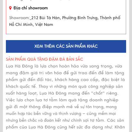
Địa chỉ showroom
Showroom:
212 Bùi Tá Hán, Phường Bình Trưng, Thành phố
Hồ Chí Minh, Việt Nam
XEM THÊM CÁC SẢN PHẨM KHÁC
SẢN PHẨM QUÀ TẶNG ĐẬM ĐÀ BẢN SẮC
Lụa Hà Đông là lựa chọn hoàn hảo vừa sang trọng, vừa
mang đậm giá trị văn hóa để gửi trao đến để làm tặng
phẩm gửi đến đối tác, khách hàng cao cấp, đặc biệt là
khách quốc tế. Thay vì những món quà công nghiệp sản
xuất hàng loạt, Lụa Hà Đông mang đến "chất" riêng.
Việc lựa chọn lụa tơ tằm làm quà tặng doanh nghiệp
gửi đi một thông điệp mạnh mẽ về
sự tôn trọng, mong
– cũng
muốn hợp tác bền vững và thịnh vượng
mềm mại
như chính sợi tơ tằm. Các sản
nhưng bền chắc và đoàn kết
phẩm của Lụa Hà Đông cũng hết sức đa dạng như: Khăn