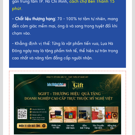
cách chợ Bến Thành 15
gần trung tâm TP. Hồ Chí Minh,
phút.
-
Chất liệu thượng hạng:
70 - 100% tơ tằm tự nhiên, mang
đến cảm giác mềm mại, óng ả và sang trọng tuyệt đối khi
chạm vào.
Khẳng định vị thế:
-
Từng là vật phẩm tiến vua, Lụa Hà
Đông ngày nay là tặng phẩm tinh tế, thể hiện sự trân trọng
cao nhất và nâng tầm đẳng cấp người nhận.