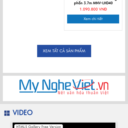
phấn 3.7m MNV-LHD40
1.090.800 VNĐ
Xem chi tiết
XEM TẤT CẢ SẢN PHẨM
VIDEO
HTML5 Gallery Free Version