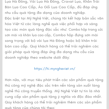
Lụa Hà Đông, Vải Lụa Hà Đông, Cravat Lụa, Khăn Trải
Bàn Lụa Cao Cấp, Áo Gối Lụa Cao Cấp, đủ đáp ứng
nhu cầu quà tặng đa dạng của doanh nghiệp.
Đặc biệt tại
, chúng tôi kết hợp bản sắc văn
Mỹ Nghệ Việt
hóa Việt từ các làng nghề quà việc phối hợp và sáng
tạo các món quà tặng đặc sắc như:
Combo hộp trang sức
, Combo hộp đựng sơn mài
sơn mài và khăn lụa cao cấp
sang trọng với bộ vải lụa Hà Đông hoặc bộ khăn trải
bàn cao cấp. Quý khách hàng có thể trải nghiệm các
giải pháp quà tặng đáp ứng đa dạng nhu cầu của
doanh nghiệp theo website dưới đây:
https://hi.myngheviet.vn/
Hơn nữa, với mục tiêu phát triển các sản phẩm quà tặng
thủ công mỹ nghệ đặc sắc trên nền tảng sản xuất làng
nghề thủ công truyền thống. Mỹ Nghệ Việt tự tin là nhà
cung cấp sản phẩm quà tặng ý nghĩa và độc đáo nhất.
Qúy khách hàng có thể trải nghiệm thêm các sản phẩm
quà tặng của chúng tôi theo: