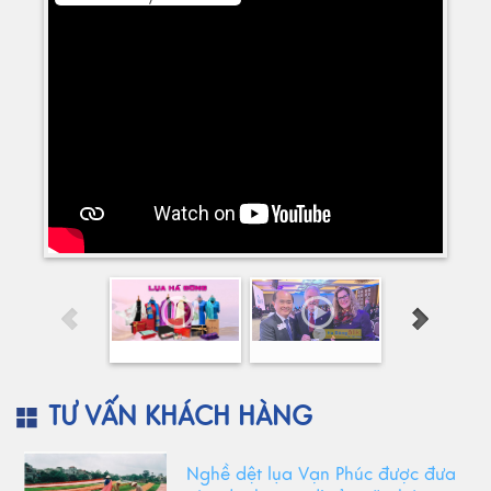
TƯ VẤN KHÁCH HÀNG
Nghề dệt lụa Vạn Phúc được đưa