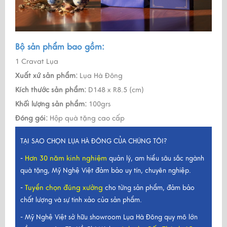
Bộ sản phẩm bao gồm:
1 Cravat Lụa
Xuất xứ sản phẩm:
Lụa Hà Đông
Kích thước sản phẩm:
D148 x R8.5 (cm)
Khối lượng sản phẩm:
100grs
Đóng gói:
Hộp quà tặng cao cấp
TẠI SAO CHỌN LỤA HÀ ĐÔNG CỦA CHÚNG TÔI?
Hơn 30 năm kinh nghiệm
-
quản lý, am hiểu sâu sắc ngành
quà tặng, Mỹ Nghệ Việt đảm bảo uy tín, chuyên nghiệp.
Tuyển chọn đúng xưởng
-
cho từng sản phẩm, đảm bảo
chất lượng và sự tinh xảo của sản phẩm.
- Mỹ Nghệ Việt sở hữu showroom Lụa Hà Đông quy mô lớn