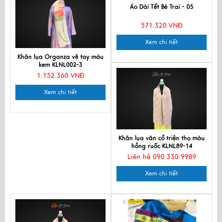
Áo Dài Tết Bé Trai - 05
571.320 VNĐ
Xem chi tiết
Khăn lụa Organza vẽ tay màu
kem KLNL002-3
1.152.360 VNĐ
Xem chi tiết
Khăn lụa vân cổ triện thọ màu
hồng ruốc KLNL89-14
Liên hệ 090 330 9989
Xem chi tiết