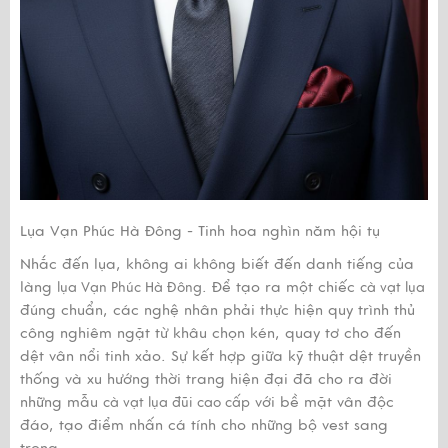
Lụa Vạn Phúc Hà Đông - Tinh hoa nghìn năm hội tụ
Nhắc đến lụa, không ai không biết đến danh tiếng của
làng
. Để tạo ra một chiếc
lụa Vạn Phúc Hà Đông
cà vạt lụa
đúng chuẩn, các nghệ nhân phải thực hiện quy trình thủ
công nghiêm ngặt từ khâu chọn kén, quay tơ cho đến
dệt vân nổi tinh xảo. Sự kết hợp giữa kỹ thuật dệt truyền
thống và xu hướng thời trang hiện đại đã cho ra đời
những mẫu
với bề mặt vân độc
cà vạt lụa đũi cao cấp
đáo, tạo điểm nhấn cá tính cho những bộ vest sang