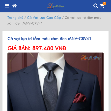
0
Trang chủ
/
Cà Vạt Lụa Cao Cấp
/
Cà vạt lụa tơ tằm màu
xám đen MNV-CRV41
Cà vạt lụa tơ tằm màu xám đen MNV-CRV41
GIÁ BÁN:
897.480 VNĐ