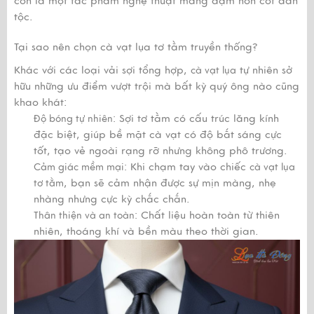
còn là một tác phẩm nghệ thuật mang đậm hồn cốt dân
tộc.
Tại sao nên chọn cà vạt lụa tơ tằm truyền thống?
Khác với các loại vải sợi tổng hợp,
tự nhiên sở
cà vạt lụa
hữu những ưu điểm vượt trội mà bất kỳ quý ông nào cũng
khao khát:
Sợi tơ tằm có cấu trúc lăng kính
Độ bóng tự nhiên:
đặc biệt, giúp bề mặt cà vạt có độ bắt sáng cực
tốt, tạo vẻ ngoài rạng rỡ nhưng không phô trương.
Khi chạm tay vào chiếc
Cảm giác mềm mại:
cà vạt lụa
, bạn sẽ cảm nhận được sự mịn màng, nhẹ
tơ tằm
nhàng nhưng cực kỳ chắc chắn.
Chất liệu hoàn toàn từ thiên
Thân thiện và an toàn:
nhiên, thoáng khí và bền màu theo thời gian.