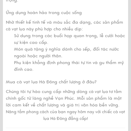
trọng.
Ứng dụng hoàn hảo trong cuộc sống
Nhờ thiết kế tinh tế và màu sắc đa dạng, các sản phẩm
này phù hợp cho nhiều dịp:
cà vạt lụa
Sử dụng trong các buổi họp quan trọng, lễ cưới hoặc
sự kiện cao cấp.
Món quà tặng ý nghĩa dành cho sếp, đối tác nước
ngoài hoặc người thân.
Phụ kiện khẳng định phong thái tự tin và gu thẩm mỹ
đỉnh cao.
Mua cà vạt lụa Hà Đông chất lượng ở đâu?
Chúng tôi tự hào cung cấp những dòng
cà vạt lụa tơ tằm
chính gốc từ làng nghề Vạn Phúc. Mỗi sản phẩm là một
lời cam kết về chất lượng và giá trị văn hóa bền vững.
Nâng tầm phong cách của bạn ngay hôm nay với chiếc cà vạt
lụa Hà Đông đẳng cấp!