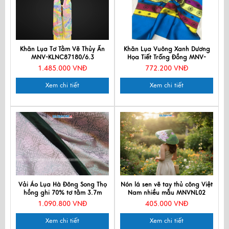
Khăn Lụa Tơ Tằm Vẽ Thủy Ấn
Khăn Lụa Vuông Xanh Dương
MNV-KLNC87180/6.3
Họa Tiết Trống Đồng MNV-
KLLS5252-1
1.485.000 VNĐ
772.200 VNĐ
Xem chi tiết
Xem chi tiết
Vải Áo Lụa Hà Đông Song Thọ
Nón lá sen vẽ tay thủ công Việt
hồng ghi 70% tơ tằm 3.7m
Nam nhiều mẫu MNVNL02
MNV-LNL130-5
1.090.800 VNĐ
405.000 VNĐ
Xem chi tiết
Xem chi tiết