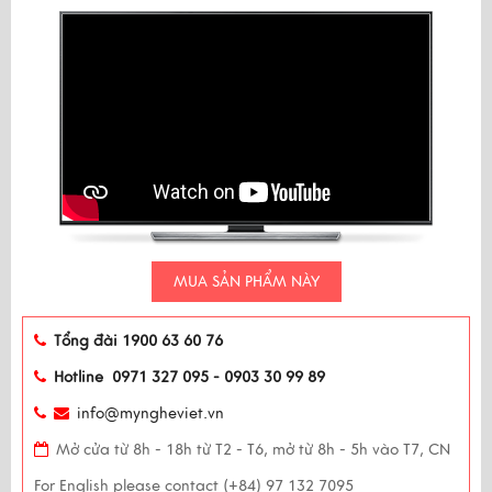
MUA SẢN PHẨM NÀY
Tổng đài 1900 63 60 76
Hotline 0971 327 095 - 0903 30 99 89
info@myngheviet.vn
Mở cửa từ 8h - 18h từ T2 - T6, mở từ 8h - 5h vào T7, CN
For English please contact (+84) 97 132 7095