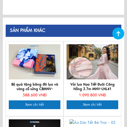
SẢN PHẨM KHÁC
Bộ quà tặng băng đô lụa và
Vải lụa Họa Tiết Đuôi Công
vòng cổ sừng CBMNV-
Hồng 3.7m MNV-LNL41
MNTD10/1
588.600 VNĐ
1.090.800 VNĐ
Xem chi tiết
Xem chi tiết