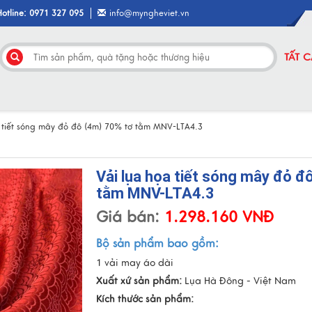
Hotline: 0971 327 095
info@myngheviet.vn
TẤT 
 tiết sóng mây đỏ đô (4m) 70% tơ tằm MNV-LTA4.3
Vải lụa họa tiết sóng mây đỏ đ
tằm MNV-LTA4.3
Giá bán:
1.298.160 VNĐ
Bộ sản phẩm bao gồm:
1 vải may áo dài
Xuất xứ sản phẩm:
Lụa Hà Đông - Việt Nam
Kích thước sản phẩm: