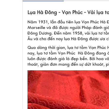
Lụa Hà Đông - Vạn Phúc - Vải lụa tơ
Năm 1931, lần đầu tiên lụa Vạn Phúc Hà Đ
Marseille và đã được người Pháp đánh giá 
Đông Dương. Đến năm 1958, vải lụa tơ tằ
Âu và cho đến nay lụa Hà Đông được ưa chu
Qua dòng thời gian, lụa tơ tằm Vạn Phúc 
nay, lụa tơ tằm Vạn Phúc  Hà Đông đang đ
luôn được đánh giá là đẹp bền. Bởi hoa vă
thoát, giản đơn mang đến sự dứt khoát, 