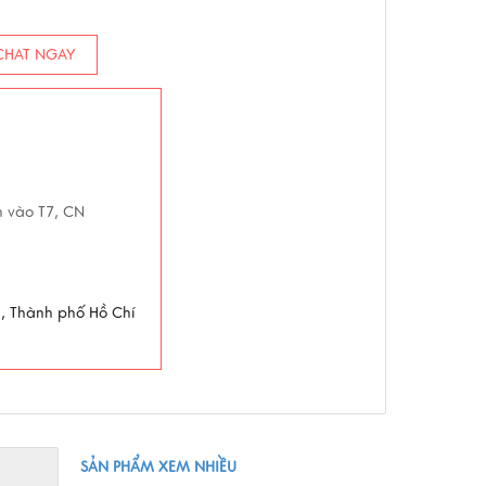
HAT NGAY
5h vào T7, CN
g, Thành phố Hồ Chí
SẢN PHẨM XEM NHIỀU