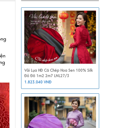
ng 
ện 
ng 
Vải Lụa HĐ Cá Chép Hoa Sen 100% Silk
Đỏ Đô 1m2 2m7 LNL27/3
1.823.040 VNĐ