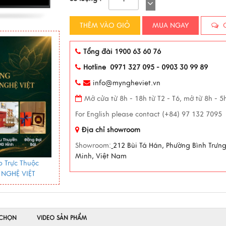
THÊM VÀO GIỎ
MUA NGAY
C
Tổng đài 1900 63 60 76
Hotline 0971 327 095 - 0903 30 99 89
info@myngheviet.vn
Mở cửa từ 8h - 18h từ T2 - T6, mở từ 8h - 
For English please contact (+84) 97 132 7095
Địa chỉ showroom
Showroom:
212 Bùi Tá Hán, Phường Bình Trưn
Minh, Việt Nam
 Trực Thuộc
 NGHỆ VIỆT
 CHỌN
VIDEO SẢN PHẨM