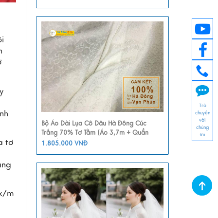
i 
 
 
 
Trò
nh 
chuyện
với
Bộ Áo Dài Lụa Cô Dâu Hà Đông Cúc
chúng
Trắng 70% Tơ Tằm (Áo 3,7m + Quần
tôi
 tơ 
2,3m) MNV-LHD17
1.805.000 VNĐ
ng 
k/m 