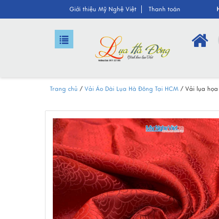
Giới thiệu M
ỹ Nghệ Việt
Tha
nh toán
Trang chủ
/
Vải Áo Dài Lụa Hà Đông Tại HCM
/
Vải lụa họa