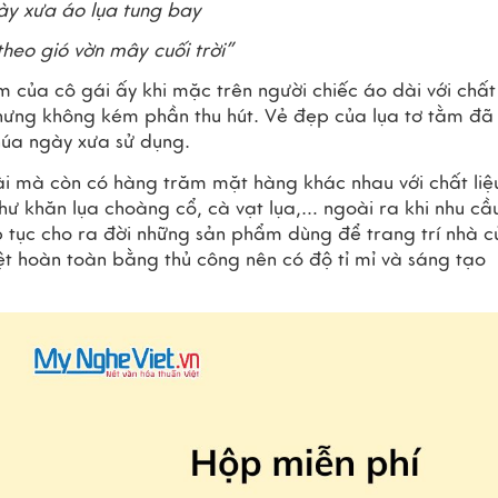
y xưa áo lụa tung bay
heo gió vờn mây cuối trời”
của cô gái ấy khi mặc trên người chiếc áo dài với chất l
nhưng không kém phần thu hút. Vẻ đẹp của lụa tơ tằm đã 
húa ngày xưa sử dụng.
 mà còn có hàng trăm mặt hàng khác nhau với chất liệu
hư khăn lụa choàng cổ, cà vạt lụa,… ngoài ra khi nhu cầu
ếp tục cho ra đời những sản phẩm dùng để trang trí nhà c
t hoàn toàn bằng thủ công nên có độ tỉ mỉ và sáng tạo 