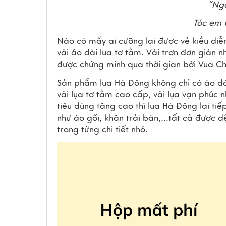
”Ngà
Tóc em t
Nào có mấy ai cưỡng lại được vẻ kiều diễm 
vải áo dài lụa tơ tằm. Vải trơn đơn giản 
được chứng minh qua thời gian bởi Vua C
Sản phẩm lụa Hà Đông không chỉ có áo dài
vải lụa tơ tằm cao cấp, vải lụa vạn phúc n
tiêu dùng tăng cao thì lụa Hà Đông lại ti
như áo gối, khăn trải bàn,…tất cả được dệ
trong từng chi tiết nhỏ.