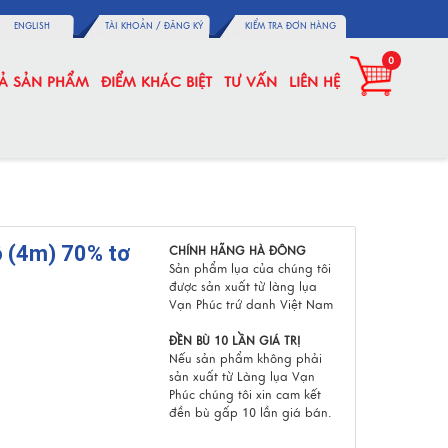
ENGLISH
TÀI KHOẢN /
ĐĂNG KÝ
KIỂM TRA ĐƠN HÀNG
0
CẢ SẢN PHẨM
ĐIỂM KHÁC BIỆT
TƯ VẤN
LIÊN HỆ
ô (4m) 70% tơ
CHÍNH HÃNG HÀ ĐÔNG
Sản phẩm lụa của chúng tôi
được sản xuất từ làng lụa
Vạn Phúc trứ danh Việt Nam
ĐỀN BÙ 10 LẦN GIÁ TRỊ
Nếu sản phẩm không phải
sản xuất từ Làng lụa Vạn
Phúc chúng tôi xin cam kết
đền bù gấp 10 lần giá bán.