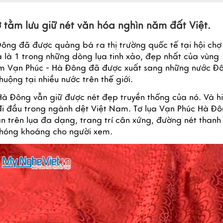
 tằm lưu giữ nét văn hóa nghìn năm đất Việt. 
ông đã được quảng bá ra thị trường quốc tế tại hội chợ 
là 1 trong những dòng lụa tinh xảo, đẹp nhất của vùng 
m Vạn Phúc - Hà Đông đã được xuất sang những nước Đô
ộng tại nhiều nước trên thế giới.
Hà Đông vẫn giữ được nét đẹp truyền thống của nó. Và hi
i đầu trong ngành dệt Việt Nam. Tơ lụa Vạn Phúc Hà Đô
n trên lụa đa dạng, trang trí cân xứng, đường nét thanh 
phóng khoáng cho người xem.