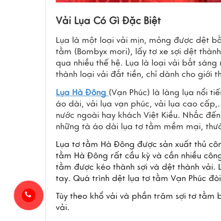
Vải Lụa Có Gì Đặc Biệt
Lụa là một loại vải mịn, mỏng được dệt bằn
tằm (Bombyx mori), lấy tơ xe sợi dệt thành
qua nhiều thế hệ. Lụa là loại vải bắt sáng 
thành loại vải đắt tiền, chỉ dành cho giới 
Lụa Hà Đông 
(Vạn Phúc) là làng lụa nổi ti
áo dài, vải lụa vạn phúc, vải lụa cao cấp
nước ngoài hay khách Việt Kiều. Nhắc đến 
những tà áo dài lụa tơ tằm mềm mại, thướ
Lụa tơ tằm Hà Đông được sản xuất thủ côn
tằm Hà Đông rất cầu kỳ và cần nhiều công 
tằm được kéo thành sợi và dệt thành vải. 
tay. Quá trình dệt lụa tơ tằm Vạn Phúc đòi 
Tùy theo khổ vải và phần trăm sợi tơ tằm
vải.