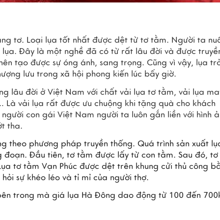
g tơ. Loại lụa tốt nhất được dệt từ tơ tằm. Người ta nuô
 lụa. Đây là một nghề đã có từ rất lâu đời và được truyền
nên tạo được sự óng ánh, sang trọng. Cũng vì vậy, lụa trở
thượng lưu trong xã hội phong kiến lúc bấy giờ.
ếng lâu đời ở Việt Nam với chất vải lụa tơ tằm, vải lụa may
,… Là vải lụa rất được ưu chuộng khi tặng quà cho khách 
người con gái Việt Nam người ta luôn gắn liền với hình ả
t tha.
g theo phương pháp truyền thống. Quá trình sản xuất lụa
đoạn. Đầu tiên, tơ tằm được lấy từ con tằm. Sau đó, tơ 
Lụa tơ tằm Vạn Phúc được dệt trên khung cửi thủ công bằ
hỏi sự khéo léo và tỉ mỉ của người thợ.
 bên trong mà giá lụa Hà Đông dao động từ 100 đến 700