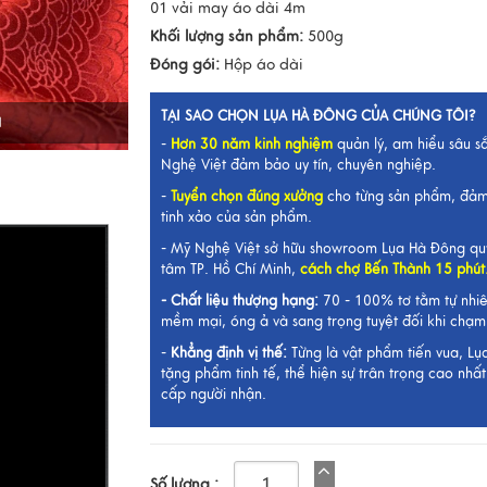
01 vải may áo dài 4m
Khối lượng sản phẩm:
500g
Đóng gói:
Hộp áo dài
TẠI SAO CHỌN LỤA HÀ ĐÔNG CỦA CHÚNG TÔI?
I
-
Hơn 30 năm kinh nghiệm
quản lý, am hiểu sâu s
Nghệ Việt đảm bảo uy tín, chuyên nghiệp.
-
Tuyển chọn đúng xưởng
cho từng sản phẩm, đảm
tinh xảo của sản phẩm.
- Mỹ Nghệ Việt sở hữu showroom Lụa Hà Đông qu
tâm TP. Hồ Chí Minh,
cách chợ Bến Thành 15 phút
-
Chất liệu thượng hạng:
70 - 100% tơ tằm tự nhi
mềm mại, óng ả và sang trọng tuyệt đối khi chạm
-
Khẳng định vị thế:
Từng là vật phẩm tiến vua, L
tặng phẩm tinh tế, thể hiện sự trân trọng cao nh
cấp người nhận.
Số lượng :