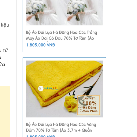
iệu 
Bộ Áo Dài Lụa Hà Đông Hoa Cúc Trắng
May Áo Dài Cô Dâu 70% Tơ Tằm (Áo
3,7m + Quần 2,3m) MNV-LHD17
1.805.000 VNĐ
 từ 
 
ửa 
Bộ Áo Dài Lụa Hà Đông Hoa Cúc Vàng
Đậm 70% Tơ Tằm (Áo 3,7m + Quần
2,3m) MNV-LHD33