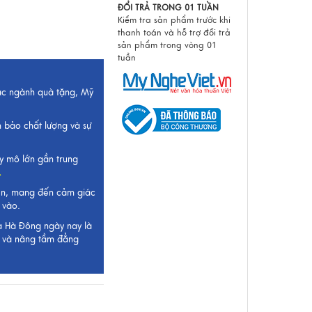
ĐỔI TRẢ TRONG 01 TUẦN
Kiểm tra sản phẩm trước khi
thanh toán và hỗ trợ đổi trả
sản phẩm trong vòng 01
tuần
ắc ngành quà tặng, Mỹ
 bảo chất lượng và sự
y mô lớn gần trung
.
ên, mang đến cảm giác
 vào.
ụa Hà Đông ngày nay là
ất và nâng tầm đẳng