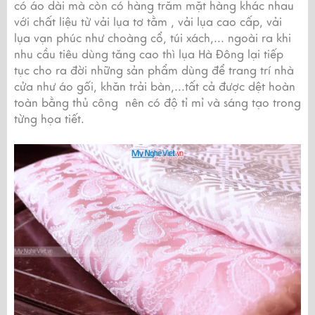
có áo dài mà còn có hàng trăm mặt hàng khác nhau
với chất liệu từ vải lụa tơ tằm , vải lụa cao cấp, vải
lụa vạn phúc như choàng cổ, túi xách,... ngoài ra khi
nhu cầu tiêu dùng tăng cao thì lụa Hà Đông lại tiếp
tục cho ra đời những sản phẩm dùng để trang trí nhà
cửa như áo gối, khăn trải bàn,...tất cả được dệt hoàn
toàn bằng thủ công nên có độ tỉ mỉ và sáng tạo trong
từng họa tiết.