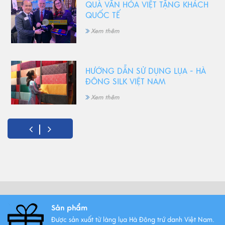
QUÀ VĂN HÓA VIỆT TẶNG KHÁCH
QUỐC TẾ
Xem thêm
HƯỚNG DẪN SỬ DỤNG LỤA - HÀ
ĐÔNG SILK VIỆT NAM
Xem thêm
5 Món quà tặng 8/3 ý nghĩa
nhất!
Xem thêm
Vải lụa là gì ? Giới thiệu lụa Hà
Sản phẩm
Đông trứ danh
Được sản xuất từ làng lụa Hà Đông trứ danh Việt Nam.