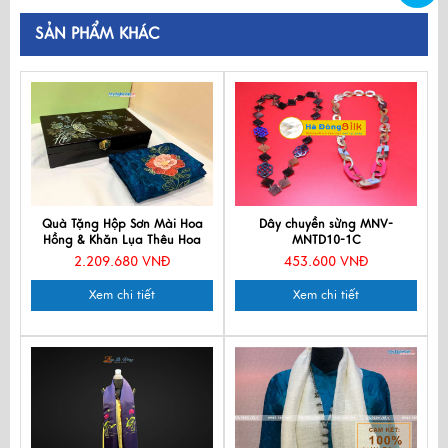
SẢN PHẨM KHÁC
Quà Tặng Hộp Sơn Mài Hoa
Dây chuyền sừng MNV-
Hồng & Khăn Lụa Thêu Hoa
MNTD10-1C
CBMNV-LNL45180.1
2.209.680 VNĐ
453.600 VNĐ
Xem chi tiết
Xem chi tiết