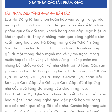
XEM THÊM CÁC SẢN PHẨM KHÁC
SẢN PHẨM QUÀ TẶNG ĐẬM ĐÀ BẢN SẮC
Lụa Hà Đông là lựa chọn hoàn hảo vừa sang trọng, vừa
mang đậm giá trị văn hóa để gửi trao đến để làm tặng
phẩm gửi đến đối tác, khách hàng cao cấp, đặc biệt là
khách quốc tế. Thay vì những món quà công nghiệp sản
xuất hàng loạt, Lụa Hà Đông mang đến "chất" riêng.
Việc lựa chọn lụa tơ tằm làm quà tặng doanh nghiệp
gửi đi một thông điệp mạnh mẽ về
sự tôn trọng, mong
– cũng
muốn hợp tác bền vững và thịnh vượng
mềm mại
như chính sợi tơ tằm. Các sản
nhưng bền chắc và đoàn kết
phẩm của Lụa Hà Đông cũng hết sức đa dạng như: Khăn
Lụa Hà Đông, Vải Lụa Hà Đông, Cravat Lụa, Khăn Trải
Bàn Lụa Cao Cấp, Áo Gối Lụa Cao Cấp, đủ đáp ứng
nhu cầu quà tặng đa dạng của doanh nghiệp.
Đặc biệt tại
, chúng tôi kết hợp bản sắc văn
Mỹ Nghệ Việt
hóa Việt từ các làng nghề quà việc phối hợp và sáng
tạo các món quà tặng đặc sắc như:
Combo hộp trang sức
, Combo hộp đựng sơn mài
sơn mài và khăn lụa cao cấp