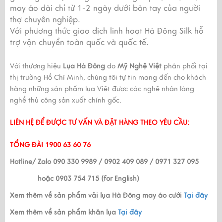
may áo dài chỉ từ 1-2 ngày dưới bàn tay của người
thợ chuyên nghiệp.
Với phương thức giao dịch linh hoạt Hà Đông Silk hỗ
trợ vận chuyển toàn quốc và quốc tế.
Với thương hiệu
Lụa Hà Đông
do
Mỹ Nghệ Việt
phân phối tại
thị trường Hồ Chí Minh, chúng tôi tự tin mang đến cho khách
hàng những sản phẩm lụa Việt được các nghệ nhân làng
nghề thủ công sản xuất chính gốc.
LIÊN HỆ ĐỂ ĐƯỢC TƯ VẤN VÀ ĐẶT HÀNG THEO YÊU CẦU:
TỔNG ĐÀI
1900 63 60 76
Hotline/ Zalo
090 330 9989 / 0902 409 089 / 0971 327 095
hoặc
0903 754 715 (for English)
Xem thêm về sản phẩm vải lụa Hà Đông may áo cưới
Tại đây
Xem thêm về sản phẩm khăn lụa
Tại đây