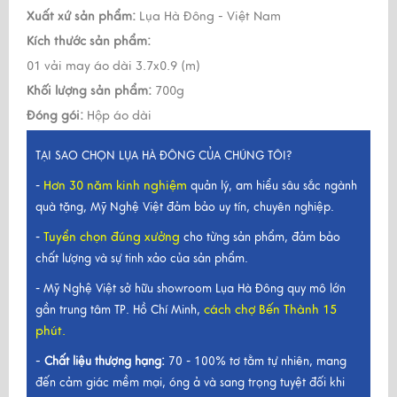
Xuất xứ sản phẩm:
Lụa Hà Đông - Việt Nam
Kích thước sản phẩm:
01 vải may áo dài 3.7x0.9 (m)
Khối lượng sản phẩm:
700g
Đóng gói:
Hộp áo dài
TẠI SAO CHỌN LỤA HÀ ĐÔNG CỦA CHÚNG TÔI?
Hơn 30 năm kinh nghiệm
-
quản lý, am hiểu sâu sắc ngành
quà tặng, Mỹ Nghệ Việt đảm bảo uy tín, chuyên nghiệp.
Tuyển chọn đúng xưởng
-
cho từng sản phẩm, đảm bảo
chất lượng và sự tinh xảo của sản phẩm.
- Mỹ Nghệ Việt sở hữu showroom Lụa Hà Đông quy mô lớn
cách chợ Bến Thành 15
gần trung tâm TP. Hồ Chí Minh,
phút.
-
Chất liệu thượng hạng:
70 - 100% tơ tằm tự nhiên, mang
đến cảm giác mềm mại, óng ả và sang trọng tuyệt đối khi