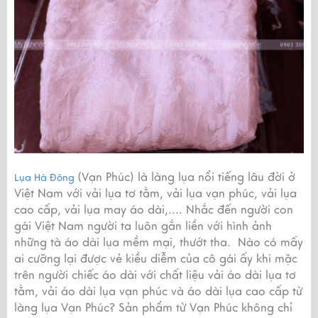
(Vạn Phúc) là làng lụa nổi tiếng lâu đời ở
Lụa Hà Đông
Việt Nam với vải lụa tơ tằm, vải lụa vạn phúc, vải lụa
cao cấp, vải lụa may áo dài,.... Nhắc đến người con
gái Việt Nam người ta luôn gắn liền với hình ảnh
những tà áo dài lụa mềm mại, thướt tha. Nào có mấy
ai cưỡng lại được vẻ kiều diễm của cô gái ấy khi mặc
trên người chiếc áo dài với chất liệu vải áo dài lụa tơ
tằm, vải áo dài lụa vạn phúc và áo dài lụa cao cấp từ
làng lụa Vạn Phúc? Sản phẩm từ Vạn Phúc không chỉ