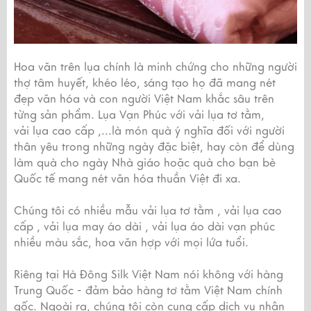
Hoa văn trên lụa chính là minh chứng cho những người
thợ tâm huyết, khéo léo, sáng tạo họ đã mang nét
đẹp văn hóa và con người Việt Nam khắc sâu trên
từng sản phẩm. Lụa Vạn Phúc với vải lụa tơ tằm,
vải lụa cao cấp ,...là món quà ý nghĩa đối với người
thân yêu trong những ngày đặc biệt, hay còn để dùng
làm quà cho ngày Nhà giáo hoặc quà cho bạn bè
Quốc tế mang nét văn hóa thuần Việt đi xa.
Chúng tôi có nhiều mẫu vải lụa tơ tằm , vải lụa cao
cấp , vải lụa may áo dài , vải lụa áo dài vạn phúc
nhiều màu sắc, hoa văn hợp với mọi lứa tuổi.
Riêng tại Hà Đông Silk Việt Nam nói không với hàng
Trung Quốc - đảm bảo hàng tơ tằm Việt Nam chính
gốc. Ngoài ra, chúng tôi còn cung cấp dịch vụ nhận