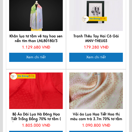
Khăn lụa tơ tằm vẽ tay hoa sen
Tranh Thêu Tay Hai Cô Gái
nền tím than LNL80180/3
MNV-THEU03
1.129.680 VNĐ
179.280 VNĐ
Xem chi tiết
Xem chi tiết
Bộ Áo Dài Lụa Hà Đông Họa
Vải áo Lụa Họa Tiết Hoa thị
Tiết Trống Đồng 70% tơ tằm (
màu cam trà 3.7m 70% tơ tằm
Áo 3,7m + Quần 2,3m) MNV-
MNV-LNL30
1.805.000 VNĐ
1.090.800 VNĐ
LHD19