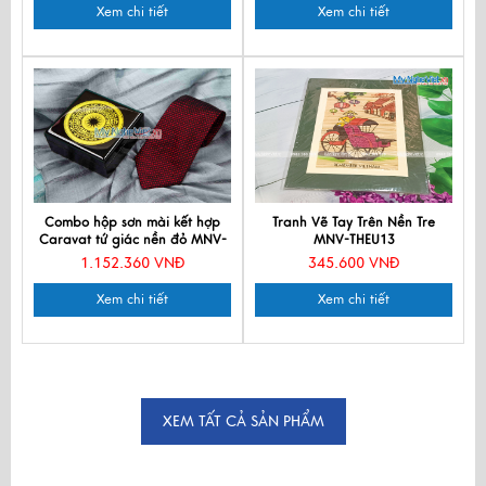
Xem chi tiết
Xem chi tiết
Combo hộp sơn mài kết hợp
Tranh Vẽ Tay Trên Nền Tre
Caravat tứ giác nền đỏ MNV-
MNV-THEU13
CBHSM07-44
1.152.360 VNĐ
345.600 VNĐ
Xem chi tiết
Xem chi tiết
XEM TẤT CẢ SẢN PHẨM