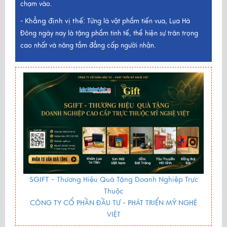
chạm vào.
Khẳng định vị thế:
-
Từng là vật phẩm tiến vua, Lụa Hà
Đông ngày nay là tặng phẩm tinh tế, thể hiện sự trân trọng
cao nhất và nâng tầm đẳng cấp người nhận.
SGIFT -
Thương Hiệu Quà Tặng Doanh Nghiệp Trực
Thuộc
CÔNG TY CỔ PHẦN ĐẦU TƯ - PHÁT TRIỂN MỸ NGHỆ
VIỆT