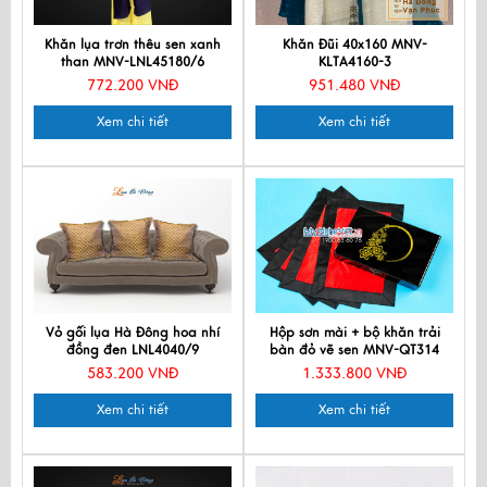
Khăn lụa trơn thêu sen xanh
Khăn Đũi 40x160 MNV-
than MNV-LNL45180/6
KLTA4160-3
772.200 VNĐ
951.480 VNĐ
Xem chi tiết
Xem chi tiết
Vỏ gối lụa Hà Đông hoa nhí
Hộp sơn mài + bộ khăn trải
đồng đen LNL4040/9
bàn đỏ vẽ sen MNV-QT314
583.200 VNĐ
1.333.800 VNĐ
Xem chi tiết
Xem chi tiết