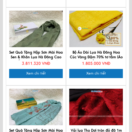
Set Quà Tặng Hộp Sơn Mài Hoa
Bộ Áo Dài Lụa Hà Đông Hoa
Sen & Khăn Lụa Hà Đông Cao
Cúc Vàng Đậm 70% tơ tằm (Áo
Cấp - Quà tặng Đối tác/
3,7m + Quần 2,3m) MNV-
3.811.320 VNĐ
1.805.000 VNĐ
Khách du lịch - Quà tặng văn
LHD33
hóa Việt CBKLNL89-2
Xem chi tiết
Xem chi tiết
Set Quà Tặng Hộp Sơn Mài Hoa
Vải lụa Thọ Dơi tròn đỏ đô 1m