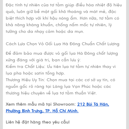
Đặc tính tự nhiên của tơ tằm giúp điều hòa nhiệt độ hiệu
quả, luôn giữ bề mặt gối khô thoáng và mát mẻ, đặc
biệt thích hợp với khí hậu nóng ẩm. Hơn nữa, tơ tằm có
khả năng kháng khuẩn, chống nấm mốc tự nhiên, lý
tưởng cho da nhạy cảm hoặc da mụn.
Cách Lựa Chọn Vỏ Gối Lụa Hà Đông Chuẩn Chất Lượng
Để đảm bảo mua được vỏ gối lụa Hà Đông chất lượng
xứng đáng với giá trị, bạn cần lưu ý:
Kiểm tra Chất Liệu: Ưu tiên lụa tơ tằm tự nhiên thay vì
lụa pha hoặc satin tổng hợp.
Thương Hiệu Uy Tín: Chọn mua tại các cơ sở uy tín, có
nguồn gốc rõ ràng tại Làng lụa Vạn Phúc hoặc các
thương hiệu chuyên về lụa tơ tằm thuần Việt.
Xem thêm mẫu mã tại Showroom:
212 Bùi Tá Hán,
Phường Bình Trưng, TP. Hồ Chí Minh.
Liên hệ đặt hàng theo yêu cầu!