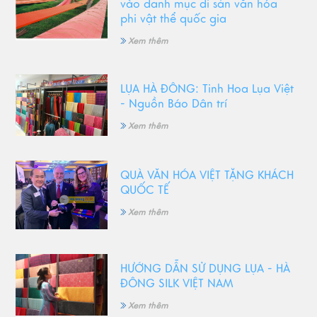
vào danh mục di sản văn hóa
phi vật thể quốc gia
Xem thêm
LỤA HÀ ĐÔNG: Tinh Hoa Lụa Việt
- Nguồn Báo Dân trí
Xem thêm
QUÀ VĂN HÓA VIỆT TẶNG KHÁCH
QUỐC TẾ
Xem thêm
HƯỚNG DẪN SỬ DỤNG LỤA - HÀ
ĐÔNG SILK VIỆT NAM
Xem thêm