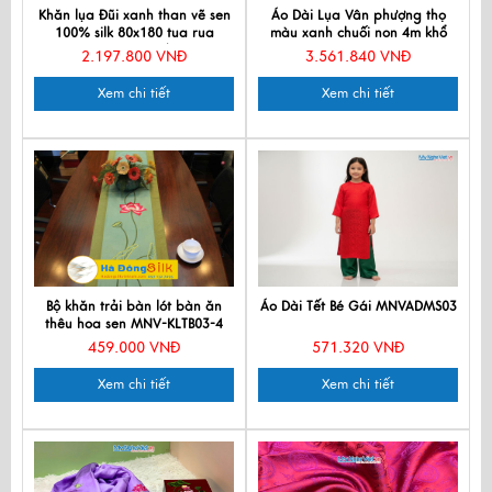
Khăn lụa Đũi xanh than vẽ sen
Áo Dài Lụa Vân phượng thọ
100% silk 80x180 tua rua
màu xanh chuối non 4m khổ
KLTA80180/5
80cm MNV-LNL691-3
2.197.800 VNĐ
3.561.840 VNĐ
Xem chi tiết
Xem chi tiết
Bộ khăn trải bàn lót bàn ăn
Áo Dài Tết Bé Gái MNVADMS03
thêu hoa sen MNV-KLTB03-4
459.000 VNĐ
571.320 VNĐ
Xem chi tiết
Xem chi tiết