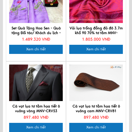
Set Quà Tặng Hoa Sen - Quà
Vải lụa trống đồng đỏ đô 3.7m
tặng Đối tác/ Khách du lịch -
khổ 90 70% tơ tằm MNV-
Quà tặng văn hóa Việt - Hộp
LHD230-7
1.489.320 VNĐ
1.805.000 VNĐ
Sơn Mài & Khăn Lụa Hà Đông
CBMNV-LNL45180/1
Xem chi tiết
Xem chi tiết
Cà vạt lụa tơ tằm họa tiết ô
Cà vạt lụa tơ tằm họa tiết ô
vuông vàng MNV-CRV53
vuông cam MNV-CRV81
897.480 VNĐ
897.480 VNĐ
Xem chi tiết
Xem chi tiết