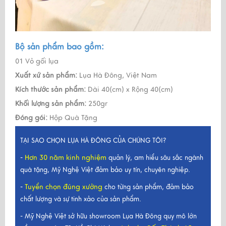
Bộ sản phẩm bao gồm:
01 Vỏ gối lụa
Xuất xứ sản phẩm:
Lụa Hà Đông, Việt Nam
Kích thước sản phẩm:
Dài 40(cm) x Rộng 40(cm)
Khối lượng sản phẩm:
250gr
Đóng gói:
Hộp Quà Tặng
TẠI SAO CHỌN LỤA HÀ ĐÔNG CỦA CHÚNG TÔI?
Hơn 30 năm kinh nghiệm
-
quản lý, am hiểu sâu sắc ngành
quà tặng, Mỹ Nghệ Việt đảm bảo uy tín, chuyên nghiệp.
Tuyển chọn đúng xưởng
-
cho từng sản phẩm, đảm bảo
chất lượng và sự tinh xảo của sản phẩm.
- Mỹ Nghệ Việt sở hữu showroom Lụa Hà Đông quy mô lớn