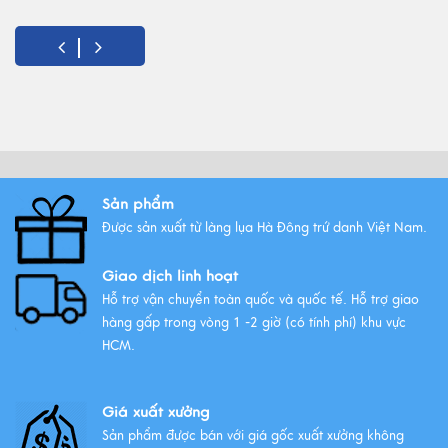
5 Món quà tặng 8/3 ý nghĩa
nhất!
Xem thêm
Vải lụa là gì ? Giới thiệu lụa Hà
Sản phẩm
Đông trứ danh
Được sản xuất từ làng lụa Hà Đông trứ danh Việt Nam.
Xem thêm
Giao dịch linh hoạt
Hỗ trợ vận chuyển toàn quốc và quốc tế. Hỗ trợ giao
hàng gấp trong vòng 1 -2 giờ (có tính phí) khu vực
HCM.
Giá xuất xưởng
Sản phẩm được bán với giá gốc xuất xưởng không