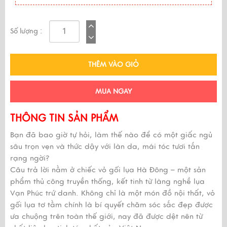
Số lượng :
THÊM VÀO GIỎ
MUA NGAY
THÔNG TIN SẢN PHẨM
Bạn đã bao giờ tự hỏi, làm thế nào để có một giấc ngủ
sâu trọn vẹn và thức dậy với làn da, mái tóc tươi tắn
rạng ngời?
Câu trả lời nằm ở chiếc vỏ gối lụa Hà Đông – một sản
phẩm thủ công truyền thống, kết tinh từ làng nghề lụa
Vạn Phúc trứ danh. Không chỉ là một món đồ nội thất, vỏ
gối lụa tơ tằm chính là bí quyết chăm sóc sắc đẹp được
ưa chuộng trên toàn thế giới, nay đã được dệt nên từ