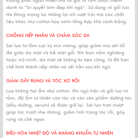
Không phải ngẫu nhiên mà vỏ gối tơ tằm được mệnh
danh là "bí quyết làm đẹp khi ngủ". Sử dụng vỏ gối lụa
Hà Đông mang lại những lợi ích vượt trội mà các chất
liệu khác như cotton hay satin tổng hợp khó sánh bằng:
CHỐNG NẾP NHĂN VÀ CHĂM SÓC DA
Sợi lụa tơ tằm cực kỳ mịn màng, giúp giảm ma sát tối
đa giữa da mặt và bề mặt gối. Khi bạn nằm nghiêng
hoặc trở mình, da mặt sẽ không bị kéo căng, từ đó hạn
chế hình thành nếp nhăn và vết hằn sau khi ngủ.
GIẢM GÃY RỤNG VÀ TÓC XƠ RỐI
Lụa không hút ẩm như cotton. Khi ngủ trên vỏ gối lụa tơ
tằm, độ ẩm tự nhiên của tóc và các sản phẩm dưỡng tóc
(dầu dưỡng, serum) sẽ được giữ lại. Sợi lụa trơn mượt
giúp tóc trượt nhẹ nhàng, giảm tình trạng tóc rối, gãy
rụng và chẻ ngọn.
ĐIỀU HÒA NHIỆT ĐỘ VÀ KHÁNG KHUẨN TỰ NHIÊN