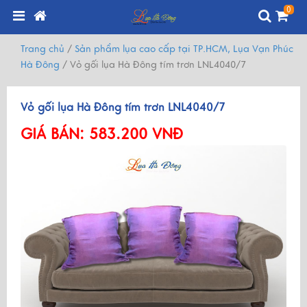
0
Trang chủ
/
Sản phẩm lụa cao cấp tại TP.HCM, Lụa Vạn Phúc
Hà Đông
/
Vỏ gối lụa Hà Đông tím trơn LNL4040/7
Vỏ gối lụa Hà Đông tím trơn LNL4040/7
GIÁ BÁN:
583.200 VNĐ