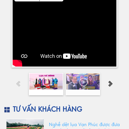
TƯ VẤN KHÁCH HÀNG
Nghề dệt lụa Vạn Phúc được đưa