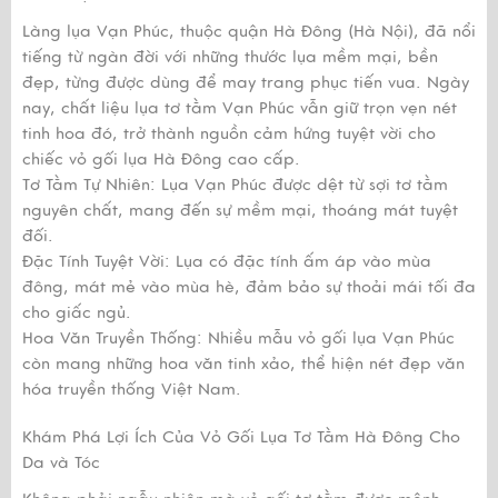
Làng lụa Vạn Phúc, thuộc quận Hà Đông (Hà Nội), đã nổi
tiếng từ ngàn đời với những thước lụa mềm mại, bền
đẹp, từng được dùng để may trang phục tiến vua. Ngày
nay, chất liệu lụa tơ tằm Vạn Phúc vẫn giữ trọn vẹn nét
tinh hoa đó, trở thành nguồn cảm hứng tuyệt vời cho
chiếc vỏ gối lụa Hà Đông cao cấp.
Tơ Tằm Tự Nhiên: Lụa Vạn Phúc được dệt từ sợi tơ tằm
nguyên chất, mang đến sự mềm mại, thoáng mát tuyệt
đối.
Đặc Tính Tuyệt Vời: Lụa có đặc tính ấm áp vào mùa
đông, mát mẻ vào mùa hè, đảm bảo sự thoải mái tối đa
cho giấc ngủ.
Hoa Văn Truyền Thống: Nhiều mẫu vỏ gối lụa Vạn Phúc
còn mang những hoa văn tinh xảo, thể hiện nét đẹp văn
hóa truyền thống Việt Nam.
Khám Phá Lợi Ích Của Vỏ Gối Lụa Tơ Tằm Hà Đông Cho
Da và Tóc