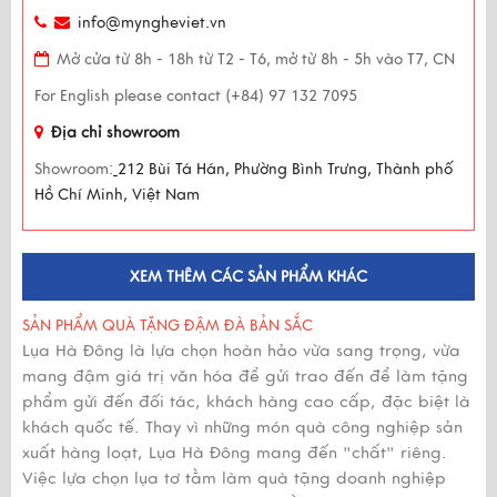
info@myngheviet.vn
Mở cửa từ 8h - 18h từ T2 - T6, mở từ 8h - 5h vào T7, CN
For English please contact (+84) 97 132 7095
Địa chỉ showroom
Showroom:
212 Bùi Tá Hán, Phường Bình Trưng, Thành phố
Hồ Chí Minh, Việt Nam
XEM THÊM CÁC SẢN PHẨM KHÁC
SẢN PHẨM QUÀ TẶNG ĐẬM ĐÀ BẢN SẮC
Lụa Hà Đông là lựa chọn hoàn hảo vừa sang trọng, vừa
mang đậm giá trị văn hóa để gửi trao đến để làm tặng
phẩm gửi đến đối tác, khách hàng cao cấp, đặc biệt là
khách quốc tế. Thay vì những món quà công nghiệp sản
xuất hàng loạt, Lụa Hà Đông mang đến "chất" riêng.
Việc lựa chọn lụa tơ tằm làm quà tặng doanh nghiệp