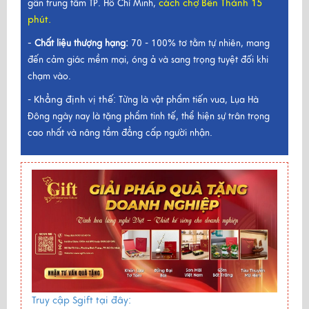
cách chợ Bến Thành 15
gần trung tâm TP. Hồ Chí Minh,
phút.
-
Chất liệu thượng hạng:
70 - 100% tơ tằm tự nhiên, mang
đến cảm giác mềm mại, óng ả và sang trọng tuyệt đối khi
chạm vào.
Khẳng định vị thế:
-
Từng là vật phẩm tiến vua, Lụa Hà
Đông ngày nay là tặng phẩm tinh tế, thể hiện sự trân trọng
cao nhất và nâng tầm đẳng cấp người nhận.
Truy cập Sgift tại đây: