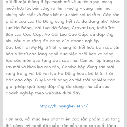
gửi đi một thông điệp mạnh mẽ về
sự tôn trọng, mong
– cũng
muốn hợp tác bền vững và thịnh vượng
mềm mại
như chính sợi tơ tằm. Các sản
nhưng bền chắc và đoàn kết
phẩm của Lụa Hà Đông cũng hết sức đa dạng như: Khăn
Lụa Hà Đông, Vải Lụa Hà Đông, Cravat Lụa, Khăn Trải
Bàn Lụa Cao Cấp, Áo Gối Lụa Cao Cấp, đủ đáp ứng
nhu cầu quà tặng đa dạng của doanh nghiệp.
Đặc biệt tại
, chúng tôi kết hợp bản sắc văn
Mỹ Nghệ Việt
hóa Việt từ các làng nghề quà việc phối hợp và sáng
tạo các món quà tặng đặc sắc như:
Combo hộp trang sức
, Combo hộp đựng sơn mài
sơn mài và khăn lụa cao cấp
sang trọng với bộ vải lụa Hà Đông hoặc bộ khăn trải
bàn cao cấp. Quý khách hàng có thể trải nghiệm các
giải pháp quà tặng đáp ứng đa dạng nhu cầu của
doanh nghiệp theo website dưới đây:
https://hi.myngheviet.vn/
Hơn nữa, với mục tiêu phát triển các sản phẩm quà tặng
thủ công mỹ nghệ đặc sắc trên nền tảng sản xuất làng