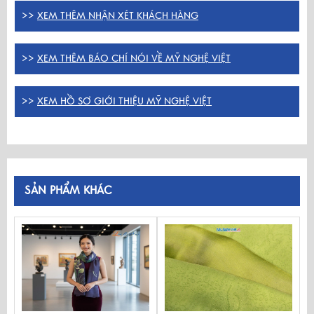
>>
XEM THÊM NHẬN XÉT KHÁCH HÀNG
>>
XEM THÊM BÁO CHÍ NÓI VỀ MỸ NGHỆ VIỆT
>>
XEM HỒ SƠ GIỚI THIỆU MỸ NGHỆ VIỆT
SẢN PHẨM KHÁC