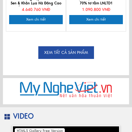
Sen & Khăn Lụa Hà Đông Cao
70% tơ tằm LNLTD1
Cấp - Quà tặng Đối tác/
4.640.760 VNĐ
1.090.800 VNĐ
Khách du lịch - Quà tặng văn
hóa Việt CBPT70180T3-1
Xem chi tiết
Xem chi tiết
XEM TẤT CẢ SẢN PHẨM
VIDEO
HTML5 Gallery Free Version