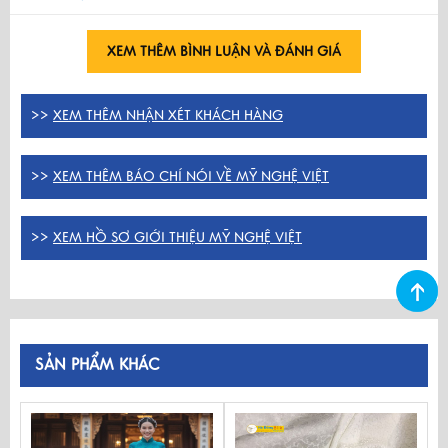
XEM THÊM BÌNH LUẬN VÀ ĐÁNH GIÁ
>>
XEM THÊM NHẬN XÉT KHÁCH HÀNG
>>
XEM THÊM BÁO CHÍ NÓI VỀ MỸ NGHỆ VIỆT
>>
XEM HỒ SƠ GIỚI THIỆU MỸ NGHỆ VIỆT
SẢN PHẨM KHÁC