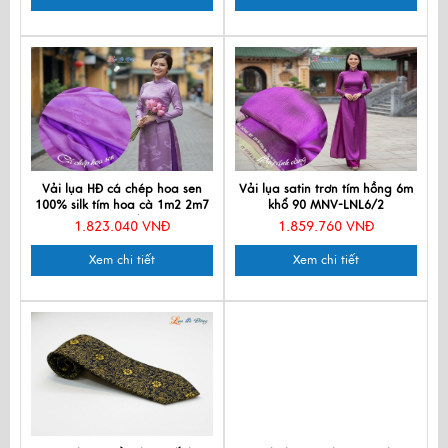
Vải lụa HĐ cá chép hoa sen
Vải lụa satin trơn tím hồng 6m
100% silk tím hoa cà 1m2 2m7
khổ 90 MNV-LNL6/2
LNL27/2
1.823.040 VNĐ
1.859.760 VNĐ
Xem chi tiết
Xem chi tiết