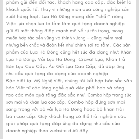
phẩm gửi đến đối tác, khách hàng cao cấp, đặc biệt là
khách quốc tế. Thay vì những món quà công nghiệp sản
xuất hàng loạt, Lụa Hà Đông mang đến "chất" riêng.
Việc lựa chọn lụa tơ tằm làm quà tặng doanh nghiệp
gửi đi một thông điệp mạnh mẽ về
sự tôn trọng, mong
– cũng
muốn hợp tác bền vững và thịnh vượng
mềm mại
như chính sợi tơ tằm. Các sản
nhưng bền chắc và đoàn kết
phẩm của Lụa Hà Đông cũng hết sức đa dạng như: Khăn
Lụa Hà Đông, Vải Lụa Hà Đông, Cravat Lụa, Khăn Trải
Bàn Lụa Cao Cấp, Áo Gối Lụa Cao Cấp, đủ đáp ứng
nhu cầu quà tặng đa dạng của doanh nghiệp.
Đặc biệt tại
, chúng tôi kết hợp bản sắc văn
Mỹ Nghệ Việt
hóa Việt từ các làng nghề quà việc phối hợp và sáng
tạo các món quà tặng đặc sắc như:
Combo hộp trang sức
, Combo hộp đựng sơn mài
sơn mài và khăn lụa cao cấp
sang trọng với bộ vải lụa Hà Đông hoặc bộ khăn trải
bàn cao cấp. Quý khách hàng có thể trải nghiệm các
giải pháp quà tặng đáp ứng đa dạng nhu cầu của
doanh nghiệp theo website dưới đây: