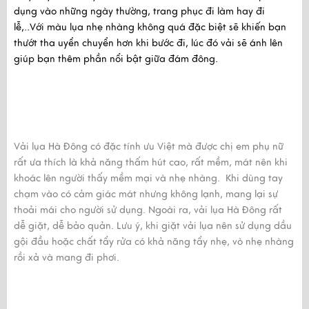
dụng vào những ngày thường, trang phục đi làm hay đi
lễ,..Với màu lụa nhẹ nhàng không quá đặc biệt sẽ khiến bạn
thướt tha uyển chuyển hơn khi bước đi, lúc đó vải sẽ ánh lên
giúp bạn thêm phần nổi bật giữa đám đông.
Vải lụa Hà Đông có đặc tính ưu Việt mà được chị em phụ nữ
rất ưa thích là khả năng thấm hút cao, rất mềm, mát nên khi
khoác lên người thấy mềm mại và nhẹ nhàng. Khi dùng tay
chạm vào có cảm giác mát nhưng không lạnh, mang lại sự
thoải mái cho người sử dụng. Ngoài ra, vải lụa Hà Đông rất
dễ giặt, dễ bảo quản. Lưu ý, khi giặt vải lụa nên sử dụng dầu
gội đầu hoặc chất tẩy rửa có khả năng tẩy nhẹ, vò nhẹ nhàng
rồi xả và mang đi phơi.