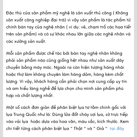
Đặc thù của sản phẩm mỹ nghệ là sản xuất thủ công ( Không
sản xuất công nghiệp đại trà) vì vậy sản phẩm là tác phẩm từ
chính bàn tay của nghệ nhân ( ví dụ: vẽ, chạm trổ các họa tiết
trên sản phẩm) và có sự khác nhau lớn giữa các nghệ nhân và
các xưởng sản xuất.
Mỗi sản phẩm được chế tác bởi bàn tay nghệ nhân không 
phải sản phẩm nào cũng giống hệt nhau như sản xuất dây 
chuyền bằng máy móc. Ngoài ra còn hiện tượng hàng nhái 
hoặc thợ làm không chuyên làm hàng dỏm, hàng kém chất 
lượng. Vì vậy, khách hàng cần phải chọn nơi cung cấp uy tín 
và am hiểu làng nghề để lựa chọn cho mình sản phẩm phù 
hợp và chất lượng nhất. 
Một số cách đơn giản để phân biệt lụa tơ tằm chính gốc với
lụa Trung Quốc như là: Dùng lửa đốt cháy sợi lụa, sờ trực tiếp
vào vải lụa hoặc dựa vào hoa văn, màu sắc, kích thước. Xem
chi tiết từng cách phân biệt lụa " Thật " và " Giả "
tại đây