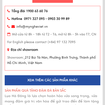
Tổng đài 1900 63 60 76
Hotline 0971 327 095 - 0903 30 99 89
info@myngheviet.vn
Mở cửa từ 8h - 18h từ T2 - T6, mở từ 8h - 5h vào T7, CN
For English please contact (+84) 97 132 7095
Địa chỉ showroom
Showroom:
212 Bùi Tá Hán, Phường Bình Trưng, Thành phố
Hồ Chí Minh, Việt Nam
XEM THÊM CÁC SẢN PHẨM KHÁC
SẢN PHẨM QUÀ TẶNG ĐẬM ĐÀ BẢN SẮC
Lụa Hà Đông là lựa chọn hoàn hảo vừa sang trọng, vừa
mang đậm giá trị văn hóa để gửi trao đến để làm tặng