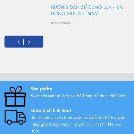
HƯỚNG DẪN SỬ DỤNG LỤA - HÀ
ĐÔNG SILK VIỆT NAM
Xem thêm
5 Món quà tặng 8/3 ý nghĩa
nhất!
Xem thêm
Vải lụa là gì ? Giới thiệu lụa Hà
Đông trứ danh
Sản phẩm
Xem thêm
Được sản xuất từ làng lụa Hà Đông trứ danh Việt Nam.
Giao dịch linh hoạt
Hỗ trợ vận chuyển toàn quốc và quốc tế. Hỗ trợ giao
hàng gấp trong vòng 1 -2 giờ (có tính phí) khu vực
HCM.