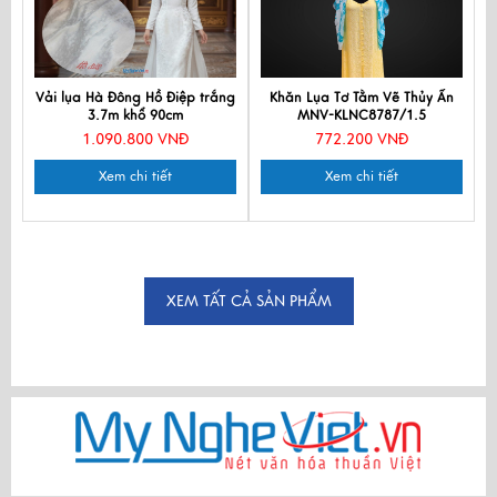
Vải lụa Hà Đông Hồ Điệp trắng
Khăn Lụa Tơ Tằm Vẽ Thủy Ấn
3.7m khổ 90cm
MNV-KLNC8787/1.5
1.090.800 VNĐ
772.200 VNĐ
Xem chi tiết
Xem chi tiết
XEM TẤT CẢ SẢN PHẨM