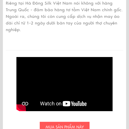
Riêng tại Hà Đông Silk Việt Nam nói không với hàng
Trung Quốc - đảm bảo hàng tơ tằm Việt Nam chính gốc.
Ngoài ra, chúng tôi còn cung cấp dịch vụ nhận may áo
dài chỉ từ 1-2 ngày dưới bàn tay của người thợ chuyên
nghiệp.
MUA SẢN PHẨM NÀY