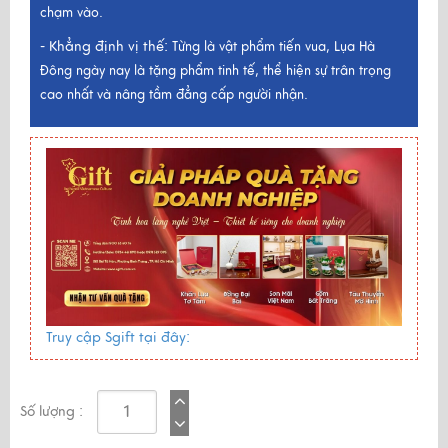
chạm vào.
Khẳng định vị thế:
-
Từng là vật phẩm tiến vua, Lụa Hà
Đông ngày nay là tặng phẩm tinh tế, thể hiện sự trân trọng
cao nhất và nâng tầm đẳng cấp người nhận.
Truy cập Sgift tại đây:
Số lượng :