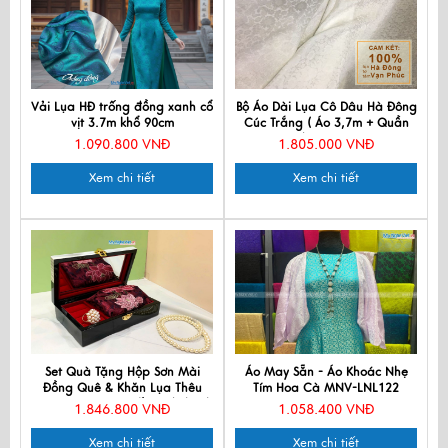
Vải Lụa HĐ trống đồng xanh cổ
Bộ Áo Dài Lụa Cô Dâu Hà Đông
vịt 3.7m khổ 90cm
Cúc Trắng ( Áo 3,7m + Quần
2,3m) MNV-LHD17
1.090.800 VNĐ
1.805.000 VNĐ
Xem chi tiết
Xem chi tiết
Set Quà Tặng Hộp Sơn Mài
Áo May Sẵn - Áo Khoác Nhẹ
Đồng Quê & Khăn Lụa Thêu
Tím Hoa Cà MNV-LNL122
Hoa - Quà tặng Đối tác/ Khách
1.846.800 VNĐ
1.058.400 VNĐ
du lịch - Quà tặng văn hóa
Việt CBMNV-LNL45180.3
Xem chi tiết
Xem chi tiết