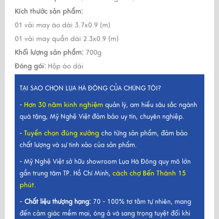
Kích thước sản phẩm:
01 vải may áo dài 3.7x0.9 (m)
01 vải may quần dài 2.3x0.9 (m)
Khối lượng sản phẩm:
700g
Đóng gói:
Hộp áo dài
TẠI SAO CHỌN LỤA HÀ ĐÔNG CỦA CHÚNG TÔI?
Hơn 30 năm kinh nghiệm
-
quản lý, am hiểu sâu sắc ngành
quà tặng, Mỹ Nghệ Việt đảm bảo uy tín, chuyên nghiệp.
Tuyển chọn đúng xưởng
-
cho từng sản phẩm, đảm bảo
chất lượng và sự tinh xảo của sản phẩm.
- Mỹ Nghệ Việt sở hữu showroom Lụa Hà Đông quy mô lớn
cách chợ Bến Thành 15
gần trung tâm TP. Hồ Chí Minh,
phút.
-
Chất liệu thượng hạng:
70 - 100% tơ tằm tự nhiên, mang
đến cảm giác mềm mại, óng ả và sang trọng tuyệt đối khi