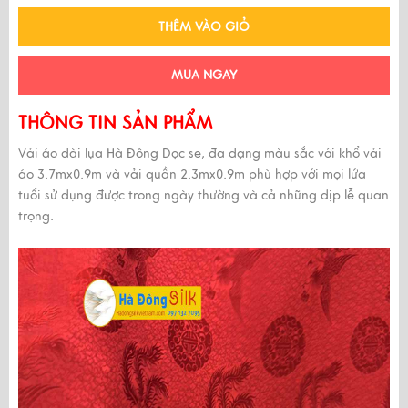
THÊM VÀO GIỎ
MUA NGAY
THÔNG TIN SẢN PHẨM
Vải áo dài lụa Hà Đông Dọc se, đa dạng màu sắc với khổ vải
áo 3.7mx0.9m và vải quần 2.3mx0.9m phù hợp với mọi lứa
tuổi sử dụng được trong ngày thường và cả những dịp lễ quan
trọng.