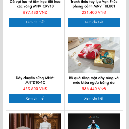
Cà vạt lụa tơ tằm họa tiết hoa
Tranh thêu tay lụa Vạn Phúc
cúc vàng MNV-CRV10
phong cảnh MNV-THEU01
897.480 VNĐ
221.400 VNĐ
Xem chi tiết
Xem chi tiết
Dây chuyền sừng MNV-
Bộ quà tặng mặt dây sừng và
MNTD10-1C
móc khóa ngựa bằng da
CBMNV-MNTD11/2
453.600 VNĐ
586.440 VNĐ
Xem chi tiết
Xem chi tiết