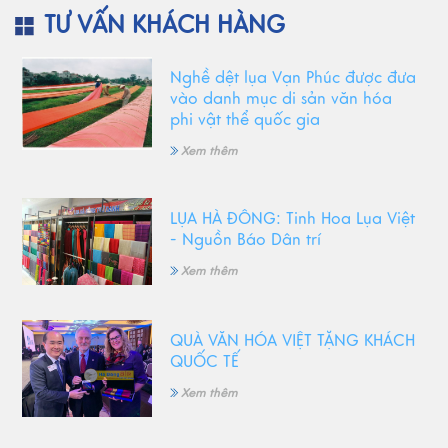
TƯ VẤN KHÁCH HÀNG
Nghề dệt lụa Vạn Phúc được đưa
vào danh mục di sản văn hóa
phi vật thể quốc gia
Xem thêm
LỤA HÀ ĐÔNG: Tinh Hoa Lụa Việt
- Nguồn Báo Dân trí
Xem thêm
QUÀ VĂN HÓA VIỆT TẶNG KHÁCH
QUỐC TẾ
Xem thêm