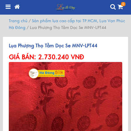
0
Trang chủ
/
Sản phẩm lụa cao cấp tại TP.HCM, Lụa Vạn Phúc
Hà Đông
/
Lụa Phượng Thọ Tằm Dọc Se MNV-LPT44
Lụa Phượng Thọ Tằm Dọc Se MNV-LPT44
GIÁ BÁN:
2.730.240 VNĐ