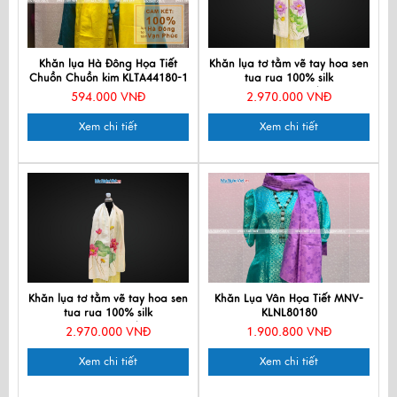
Khăn lụa Hà Đông Họa Tiết
Khăn lụa tơ tằm vẽ tay hoa sen
Chuồn Chuồn kim KLTA44180-1
tua rua 100% silk
KLNC79212/7
594.000 VNĐ
2.970.000 VNĐ
Xem chi tiết
Xem chi tiết
Khăn lụa tơ tằm vẽ tay hoa sen
Khăn Lụa Vân Họa Tiết MNV-
tua rua 100% silk
KLNL80180
KLNC79212/5
2.970.000 VNĐ
1.900.800 VNĐ
Xem chi tiết
Xem chi tiết