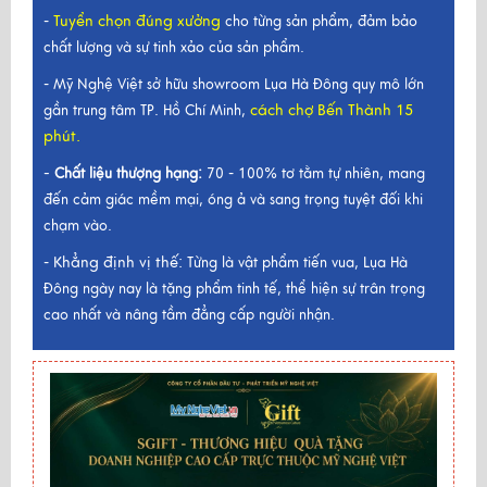
Tuyển chọn đúng xưởng
-
cho từng sản phẩm, đảm bảo
chất lượng và sự tinh xảo của sản phẩm.
- Mỹ Nghệ Việt sở hữu showroom Lụa Hà Đông quy mô lớn
cách chợ Bến Thành 15
gần trung tâm TP. Hồ Chí Minh,
phút.
-
Chất liệu thượng hạng:
70 - 100% tơ tằm tự nhiên, mang
đến cảm giác mềm mại, óng ả và sang trọng tuyệt đối khi
chạm vào.
Khẳng định vị thế:
-
Từng là vật phẩm tiến vua, Lụa Hà
Đông ngày nay là tặng phẩm tinh tế, thể hiện sự trân trọng
cao nhất và nâng tầm đẳng cấp người nhận.