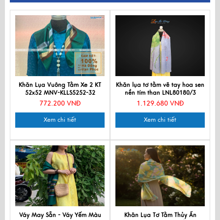
Khăn Lụa Vuông Tằm Xe 2 KT
Khăn lụa tơ tằm vẽ tay hoa sen
52x52 MNV-KLLS5252-32
nền tím than LNL80180/3
772.200 VNĐ
1.129.680 VNĐ
Xem chi tiết
Xem chi tiết
Váy May Sẵn - Váy Yếm Màu
Khăn Lụa Tơ Tằm Thủy Ấn