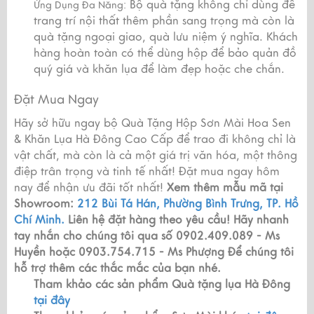
Bộ quà tặng không chỉ dùng để
Ứng Dụng Đa Năng:
trang trí nội thất thêm phần sang trọng mà còn là
quà tặng ngoại giao, quà lưu niệm ý nghĩa. Khách
hàng hoàn toàn có thể dùng hộp để bảo quản đồ
quý giá và khăn lụa để làm đẹp hoặc che chắn.
Đặt Mua Ngay
Hãy sở hữu ngay bộ Quà Tặng Hộp Sơn Mài Hoa Sen
& Khăn Lụa Hà Đông Cao Cấp để trao đi không chỉ là
vật chất, mà còn là cả một giá trị văn hóa, một thông
điệp trân trọng và tinh tế nhất! Đặt mua ngay hôm
nay để nhận ưu đãi tốt nhất!
Xem thêm mẫu mã tại
Showroom:
212 Bùi Tá Hán, Phường Bình Trưng, TP. Hồ
Chí Minh.
Liên hệ đặt hàng theo yêu cầu!
Hãy nhanh
tay nhắn cho chúng tôi qua số 0902.409.089 - Ms
Huyền hoặc 0903.754.715 - Ms Phượng
Để chúng tôi
hỗ trợ thêm các thắc mắc của bạn nhé.
Tham khảo các sản phẩm Quà tặng lụa Hà Đông
tại đây