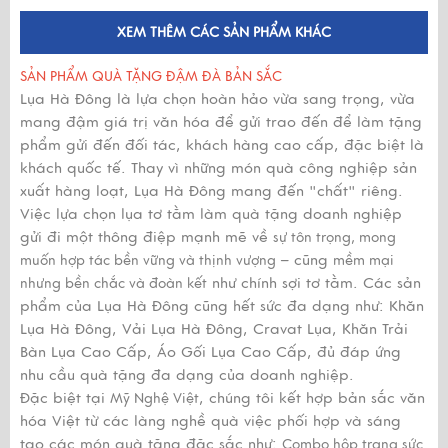
XEM THÊM CÁC SẢN PHẨM KHÁC
SẢN PHẨM QUÀ TẶNG ĐẬM ĐÀ BẢN SẮC
Lụa Hà Đông là lựa chọn hoàn hảo vừa sang trọng, vừa
mang đậm giá trị văn hóa để gửi trao đến để làm tặng
phẩm gửi đến đối tác, khách hàng cao cấp, đặc biệt là
khách quốc tế. Thay vì những món quà công nghiệp sản
xuất hàng loạt, Lụa Hà Đông mang đến "chất" riêng.
Việc lựa chọn lụa tơ tằm làm quà tặng doanh nghiệp
gửi đi một thông điệp mạnh mẽ về
sự tôn trọng, mong
– cũng
muốn hợp tác bền vững và thịnh vượng
mềm mại
như chính sợi tơ tằm. Các sản
nhưng bền chắc và đoàn kết
phẩm của Lụa Hà Đông cũng hết sức đa dạng như: Khăn
Lụa Hà Đông, Vải Lụa Hà Đông, Cravat Lụa, Khăn Trải
Bàn Lụa Cao Cấp, Áo Gối Lụa Cao Cấp, đủ đáp ứng
nhu cầu quà tặng đa dạng của doanh nghiệp.
Đặc biệt tại
, chúng tôi kết hợp bản sắc văn
Mỹ Nghệ Việt
hóa Việt từ các làng nghề quà việc phối hợp và sáng
tạo các món quà tặng đặc sắc như:
Combo hộp trang sức