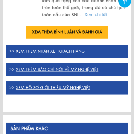
làm quà tặng cho các doanh nhân BNI
trên toàn thế giới, trong đó có chủ tịch
toàn cầu của BNI...
Xem chi tiết
XEM THÊM BÌNH LUẬN VÀ ĐÁNH GIÁ
>>
XEM THÊM NHẬN XÉT KHÁCH HÀNG
>>
XEM THÊM BÁO CHÍ NÓI VỀ MỸ NGHỆ VIỆT
>>
XEM HỒ SƠ GIỚI THIỆU MỸ NGHỆ VIỆT
SẢN PHẨM KHÁC