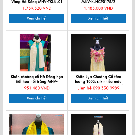
Vàng Hà Đông MNV-TKLNL01
MNV-KLNC90178/2
1.759.320 VNĐ
1.485.000 VNĐ
Xem chi tiết
Xem chi tiết
Khăn choàng cổ Hà Đông họa
Khăn Lụa Choàng Cổ tằm
tiết hoa nổi trắng MNV-
loang 100% silk nhiều màu
KL44180
90x190cm KLTA919 màu xanh
951.480 VNĐ
Liên hệ 090 330 9989
hồng
Xem chi tiết
Xem chi tiết