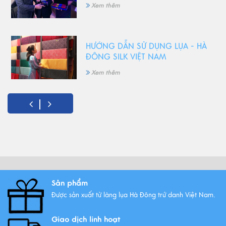
Xem thêm
HƯỚNG DẪN SỬ DỤNG LỤA - HÀ
ĐÔNG SILK VIỆT NAM
Xem thêm
5 Món quà tặng 8/3 ý nghĩa
nhất!
Xem thêm
Vải lụa là gì ? Giới thiệu lụa Hà
Sản phẩm
Đông trứ danh
Được sản xuất từ làng lụa Hà Đông trứ danh Việt Nam.
Xem thêm
Giao dịch linh hoạt