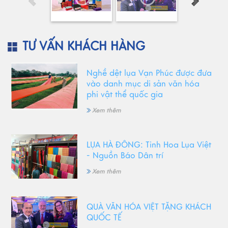
TƯ VẤN KHÁCH HÀNG
Nghề dệt lụa Vạn Phúc được đưa
vào danh mục di sản văn hóa
phi vật thể quốc gia
Xem thêm
LỤA HÀ ĐÔNG: Tinh Hoa Lụa Việt
- Nguồn Báo Dân trí
Xem thêm
QUÀ VĂN HÓA VIỆT TẶNG KHÁCH
QUỐC TẾ