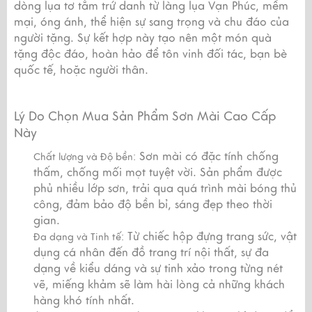
dòng lụa tơ tằm trứ danh từ làng lụa Vạn Phúc, mềm
mại, óng ánh, thể hiện sự sang trọng và chu đáo của
người tặng. Sự kết hợp này tạo nên một món quà
tặng độc đáo, hoàn hảo để tôn vinh đối tác, bạn bè
quốc tế, hoặc người thân.
Lý Do Chọn Mua Sản Phẩm Sơn Mài Cao Cấp
Này
Sơn mài có đặc tính chống
Chất lượng và Độ bền:
thấm, chống mối mọt tuyệt vời. Sản phẩm được
phủ nhiều lớp sơn, trải qua quá trình mài bóng thủ
công, đảm bảo độ bền bỉ, sáng đẹp theo thời
gian.
Từ chiếc hộp đựng trang sức, vật
Đa dạng và Tinh tế:
dụng cá nhân đến đồ trang trí nội thất, sự đa
dạng về kiểu dáng và sự tinh xảo trong từng nét
vẽ, miếng khảm sẽ làm hài lòng cả những khách
hàng khó tính nhất.