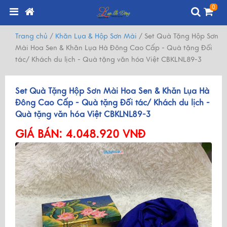
0
Trang chủ
/
Khăn Lụa & Hộp Sơn Mài
/
Set Quà Tặng Hộp Sơn
Mài Hoa Sen & Khăn Lụa Hà Đông Cao Cấp - Quà tặng Đối
tác/ Khách du lịch - Quà tặng văn hóa Việt CBKLNL89-3
Set Quà Tặng Hộp Sơn Mài Hoa Sen & Khăn Lụa Hà
Đông Cao Cấp - Quà tặng Đối tác/ Khách du lịch -
Quà tặng văn hóa Việt CBKLNL89-3
GIÁ BÁN:
4.048.920 VNĐ