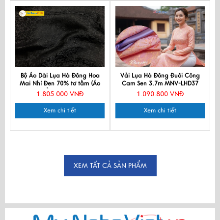
Bộ Áo Dài Lụa Hà Đông Hoa
Vải Lụa Hà Đông Đuôi Công
Mai Nhí Đen 70% tơ tằm (Áo
Cam Sen 3.7m MNV-LHD37
3,7m + Quần 2,3m)MNV-LHD65
1.805.000 VNĐ
1.090.800 VNĐ
Xem chi tiết
Xem chi tiết
XEM TẤT CẢ SẢN PHẨM