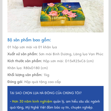
Bộ sản phẩm bao gồm:
01 hộp sơn mài và 01 khăn lụa
Xuất xứ sản phẩm:
Sơn mài Bình Dương, Làng lụa Vạn Phúc
Kích thước sản phẩm:
Hộp sơn mài: D15xR25xC6 (cm)
Khăn lụa: R80xD180 (cm)
Khối lượng sản phẩm:
1kg
Đóng gói:
Hộp quà tặng cao cấp
TẠI SAO CHỌN LỤA HÀ ĐÔNG CỦA CHÚNG TÔI?
Hơn 30 năm kinh nghiệm
-
quản lý, am hiểu sâu sắc ngành
quà tặng, Mỹ Nghệ Việt đảm bảo uy tín, chuyên nghiệp.