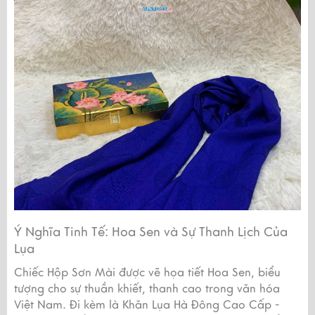
Ý Nghĩa Tinh Tế: Hoa Sen và Sự Thanh Lịch Của
Lụa
Chiếc Hộp Sơn Mài được vẽ họa tiết Hoa Sen, biểu
tượng cho sự thuần khiết, thanh cao trong văn hóa
Việt Nam. Đi kèm là Khăn Lụa Hà Đông Cao Cấp -