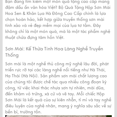
Bạn đang tìm kiếm một món quà tặng cao cấp mang
đậm dấu ấn văn hóa Việt? Bộ Quà Tặng Hộp Sơn Mài
Hoa Sen & Khăn Lụa Hà Đông Cao Cấp chính là lựa
chọn hoàn hảo, kết hợp giữa truyền thống sơn mài
tinh xảo và vẻ đẹp mềm mại của lụa tơ tằm. Đây
không chỉ là một món quà, mà là một tác phẩm nghệ
thuật chứa đựng tâm hồn Việt.
Sơn Mài: Kế Thừa Tinh Hoa Làng Nghề Truyền
Thống
Sơn mài là một nghề thủ công mỹ nghệ lâu đời, phát
triển rực rỡ tại các làng nghề nổi tiếng như Hà Thái,
Hạ Thái (Hà Nội). Sản phẩm sơn mài chất lượng cao
của chúng tôi được chế tác qua nhiều công đoạn kỳ
công, từ việc khai thác nhựa sơn tự nhiên, mài dũa,
đến khảm vỏ trứng, xà cừ và vẽ tay. Mỗi chiếc Hộp
Sơn Mài là kết quả của sự kiên nhẫn, tỉ mỉ và tay nghề
điêu luyện của nghệ nhân, mang ý nghĩa sâu sắc về sự
bền bỉ, trường tồn.