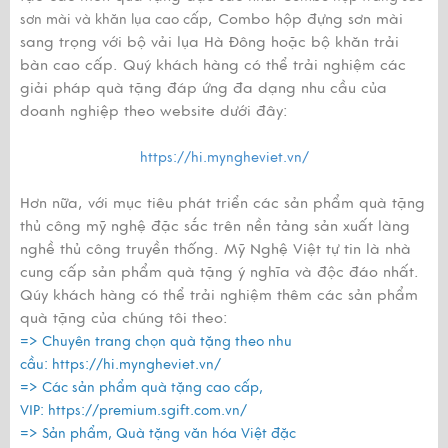
, Combo hộp đựng sơn mài
sơn mài và khăn lụa cao cấp
sang trọng với bộ vải lụa Hà Đông hoặc bộ khăn trải
bàn cao cấp. Quý khách hàng có thể trải nghiệm các
giải pháp quà tặng đáp ứng đa dạng nhu cầu của
doanh nghiệp theo website dưới đây:
https://hi.myngheviet.vn/
Hơn nữa, với mục tiêu phát triển các sản phẩm quà tặng
thủ công mỹ nghệ đặc sắc trên nền tảng sản xuất làng
nghề thủ công truyền thống. Mỹ Nghệ Việt tự tin là nhà
cung cấp sản phẩm quà tặng ý nghĩa và độc đáo nhất.
Qúy khách hàng có thể trải nghiệm thêm các sản phẩm
quà tặng của chúng tôi theo:
=> Chuyên trang chọn quà tặng theo nhu
cầu:
https://hi.myngheviet.vn/
=> Các sản phẩm quà tặng cao cấp,
VIP:
https://premium.sgift.com.vn/
=> Sản phẩm, Quà tặng văn hóa Việt đặc