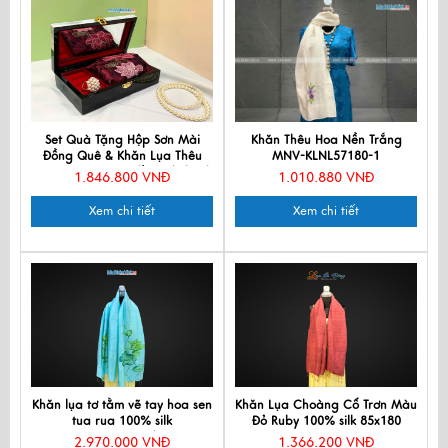
Set Quà Tặng Hộp Sơn Mài
Khăn Thêu Hoa Nền Trắng
Đồng Quê & Khăn Lụa Thêu
MNV-KLNL57180-1
Hoa - Quà tặng Đối tác/ Khách
1.846.800 VNĐ
1.010.880 VNĐ
du lịch - Quà tặng văn hóa
Việt CBMNV-LNL45180.3
Xem chi tiết
Xem chi tiết
Khăn lụa tơ tằm vẽ tay hoa sen
Khăn Lụa Choàng Cổ Trơn Màu
tua rua 100% silk
Đỏ Ruby 100% silk 85x180
KLNC79212/4
MNV-KLPT002-6
2.970.000 VNĐ
1.366.200 VNĐ