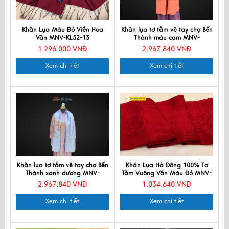
Khăn Lụa Màu Đỏ Viền Hoa
Khăn lụa tơ tằm vẽ tay chợ Bến
Văn MNV-KL52-13
Thành màu cam MNV-
PT70180/10.4
1.296.000 VNĐ
2.967.840 VNĐ
Xem chi tiết
Xem chi tiết
Khăn lụa tơ tằm vẽ tay chợ Bến
Khăn Lụa Hà Đông 100% Tơ
Thành xanh dương MNV-
Tằm Vuông Vân Màu Đỏ MNV-
PT70180/10.3
KLLS8585
2.967.840 VNĐ
1.034.640 VNĐ
Xem chi tiết
Xem chi tiết