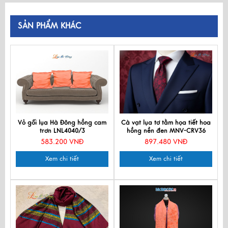
SẢN PHẨM KHÁC
Vỏ gối lụa Hà Đông hồng cam
Cà vạt lụa tơ tằm họa tiết hoa
trơn LNL4040/3
hồng nền đen MNV-CRV36
583.200 VNĐ
897.480 VNĐ
Xem chi tiết
Xem chi tiết