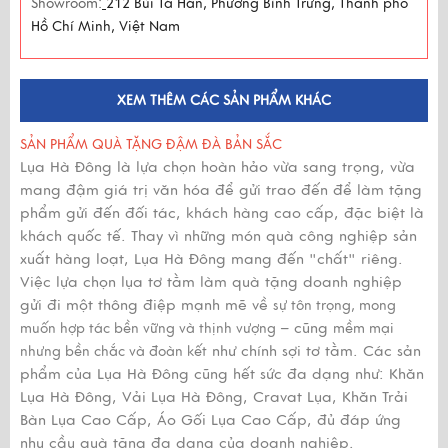
Showroom:
212 Bùi Tá Hán, Phường Bình Trưng, Thành phố
Hồ Chí Minh, Việt Nam
XEM THÊM CÁC SẢN PHẨM KHÁC
SẢN PHẨM QUÀ TẶNG ĐẬM ĐÀ BẢN SẮC
Lụa Hà Đông là lựa chọn hoàn hảo vừa sang trọng, vừa
mang đậm giá trị văn hóa để gửi trao đến để làm tặng
phẩm gửi đến đối tác, khách hàng cao cấp, đặc biệt là
khách quốc tế. Thay vì những món quà công nghiệp sản
xuất hàng loạt, Lụa Hà Đông mang đến "chất" riêng.
Việc lựa chọn lụa tơ tằm làm quà tặng doanh nghiệp
gửi đi một thông điệp mạnh mẽ về
sự tôn trọng, mong
– cũng
muốn hợp tác bền vững và thịnh vượng
mềm mại
như chính sợi tơ tằm. Các sản
nhưng bền chắc và đoàn kết
phẩm của Lụa Hà Đông cũng hết sức đa dạng như: Khăn
Lụa Hà Đông, Vải Lụa Hà Đông, Cravat Lụa, Khăn Trải
Bàn Lụa Cao Cấp, Áo Gối Lụa Cao Cấp, đủ đáp ứng
nhu cầu quà tặng đa dạng của doanh nghiệp.