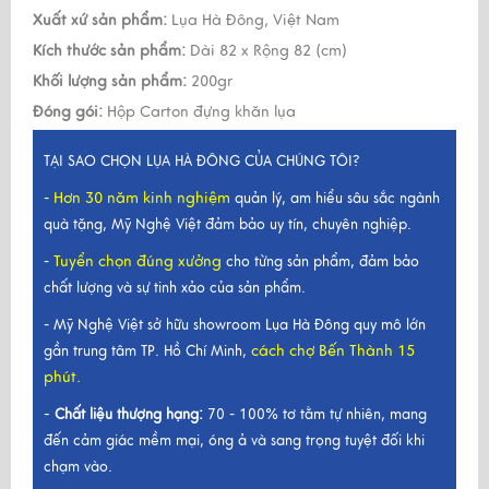
Xuất xứ sản phẩm:
Lụa Hà Đông, Việt Nam
Kích thước sản phẩm:
Dài 82 x Rộng 82 (cm)
Khối lượng sản phẩm:
200gr
Đóng gói:
Hộp Carton đựng khăn lụa
TẠI SAO CHỌN LỤA HÀ ĐÔNG CỦA CHÚNG TÔI?
Hơn 30 năm kinh nghiệm
-
quản lý, am hiểu sâu sắc ngành
quà tặng, Mỹ Nghệ Việt đảm bảo uy tín, chuyên nghiệp.
Tuyển chọn đúng xưởng
-
cho từng sản phẩm, đảm bảo
chất lượng và sự tinh xảo của sản phẩm.
- Mỹ Nghệ Việt sở hữu showroom Lụa Hà Đông quy mô lớn
cách chợ Bến Thành 15
gần trung tâm TP. Hồ Chí Minh,
phút.
-
Chất liệu thượng hạng:
70 - 100% tơ tằm tự nhiên, mang
đến cảm giác mềm mại, óng ả và sang trọng tuyệt đối khi
chạm vào.