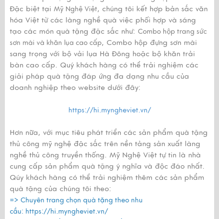
Đặc biệt tại
, chúng tôi kết hợp bản sắc văn
Mỹ Nghệ Việt
hóa Việt từ các làng nghề quà việc phối hợp và sáng
tạo các món quà tặng đặc sắc như:
Combo hộp trang sức
, Combo hộp đựng sơn mài
sơn mài và khăn lụa cao cấp
sang trọng với bộ vải lụa Hà Đông hoặc bộ khăn trải
bàn cao cấp. Quý khách hàng có thể trải nghiệm các
giải pháp quà tặng đáp ứng đa dạng nhu cầu của
doanh nghiệp theo website dưới đây:
https://hi.myngheviet.vn/
Hơn nữa, với mục tiêu phát triển các sản phẩm quà tặng
thủ công mỹ nghệ đặc sắc trên nền tảng sản xuất làng
nghề thủ công truyền thống. Mỹ Nghệ Việt tự tin là nhà
cung cấp sản phẩm quà tặng ý nghĩa và độc đáo nhất.
Qúy khách hàng có thể trải nghiệm thêm các sản phẩm
quà tặng của chúng tôi theo:
=> Chuyên trang chọn quà tặng theo nhu
cầu:
https://hi.myngheviet.vn/