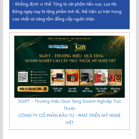
Khẳng định vị thế:
-
Từng là vật phẩm tiến vua, Lụa Hà
Đông ngày nay là tặng phẩm tinh tế, thể hiện sự trân trọng
cao nhất và nâng tầm đẳng cấp người nhận.
SGIFT -
Thương Hiệu Quà Tặng Doanh Nghiệp Trực
Thuộc
CÔNG TY CỔ PHẦN ĐẦU TƯ - PHÁT TRIỂN MỸ NGHỆ
VIỆT