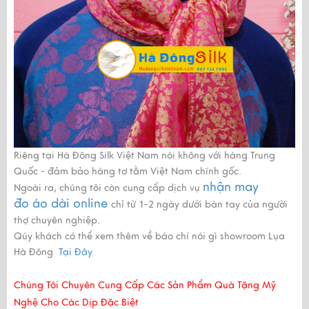
Riêng tại Hà Đông Silk Việt Nam nói không với hàng Trung
Quốc - đảm bảo hàng tơ tằm Việt Nam chính gốc.
nhận may
Ngoài ra, chúng tôi còn cung cấp dịch vụ
đo áo dài online
chỉ từ 1-2 ngày dưới bàn tay của người
thợ chuyên nghiệp.
Qúy khách có thể xem thêm về báo chí nói gì showroom Lụa
Hà Đông
Tại Đây
Chúng Tôi Chuyên Cung Cấp Các Sản Phẩm Quà Tặng Mỹ
Nghệ Cho Các Dịp Đặc Biệt