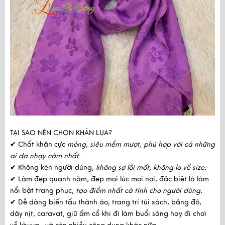
TẠI SAO NÊN CHỌN KHĂN LỤA?
✔ Chất khăn cực
mỏng, siêu mềm mượt, phù hợp với cả những
ai da nhạy cảm nhất.
✔ Không kén người dùng,
không sợ lỗi mốt, không lo về size.
✔ Làm đẹp quanh năm, đẹp mọi lúc mọi nơi, đặc biệt là làm
nổi bật trang phục,
tạo điểm nhất cá tính cho người dùng.
✔ Dễ dàng biến tấu thành áo, trang trí túi xách, băng đô,
dây nịt, caravat, giữ ấm cổ khi đi làm buổi sáng hay đi chơi