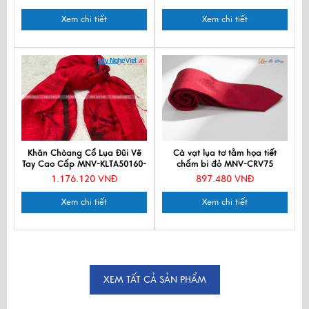
Xem chi tiết
Xem chi tiết
Khăn Chòang Cổ Lụa Đũi Vẽ
Cà vạt lụa tơ tằm họa tiết
Tay Cao Cấp MNV-KLTA50160-
chấm bi đỏ MNV-CRV75
1
1.176.120 VNĐ
897.480 VNĐ
Xem chi tiết
Xem chi tiết
XEM TẤT CẢ SẢN PHẨM