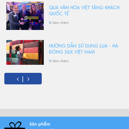
QUÀ VĂN HÓA VIỆT TẶNG KHÁCH
QUỐC TẾ
Xem thêm
HƯỚNG DẪN SỬ DỤNG LỤA - HÀ
ĐÔNG SILK VIỆT NAM
Xem thêm
5 Món quà tặng 8/3 ý nghĩa
nhất!
Xem thêm
Vải lụa là gì ? Giới thiệu lụa Hà
Sản phẩm
Đông trứ danh