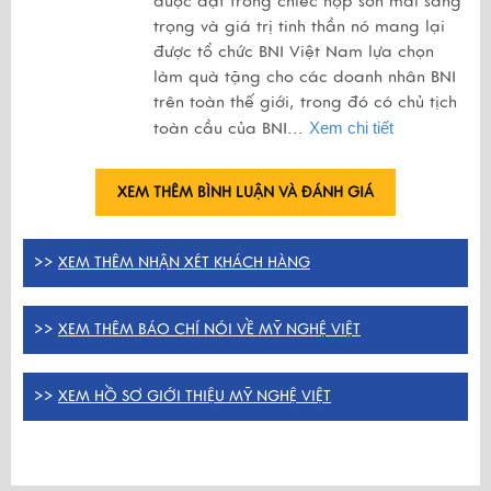
được đặt trong chiếc hộp sơn mài sang
trọng và giá trị tinh thần nó mang lại
được tổ chức BNI Việt Nam lựa chọn
làm quà tặng cho các doanh nhân BNI
trên toàn thế giới, trong đó có chủ tịch
toàn cầu của BNI...
Xem chi tiết
XEM THÊM BÌNH LUẬN VÀ ĐÁNH GIÁ
>>
XEM THÊM NHẬN XÉT KHÁCH HÀNG
>>
XEM THÊM BÁO CHÍ NÓI VỀ MỸ NGHỆ VIỆT
>>
XEM HỒ SƠ GIỚI THIỆU MỸ NGHỆ VIỆT