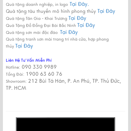
Tại Đây.
Quà tặng doanh nghiệp, in logo
Tại Đây
Quà tặng tàu thuyền mô hình phong thủy
Tại Đây
Quà tặng Tân Gia - Khai Trương
Tại Đây
Quà Tặng Đồ Đồng Đại Bái Bắc Ninh
Tại Đây
Quà tặng sơn mài độc đáo
Quà tặng tranh sơn mài trang trí nhà cửa, hợp phong
Tại Đây
thủy
Liên Hệ Tư Vấn Miễn Phí
090 330 9989
Hotline:
1900 63 60 76
Tổng Đài:
212 Bùi Tá Hán, P. An Phú, TP. Thủ Đức,
Showroom:
TP. HCM