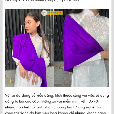
về khuya...và còn nhiều công dụng khác nữa.
Với sự đa dạng về kiểu dáng, kích thước cùng với việc sử dụng
dòng tơ lụa cao cấp, những xớ vải mềm mịn, kết hợp với
những họa tiết nổi bật,
khăn choàng lụa
từ làng nghề thủ
công trứ danh đã làm siêu lòng không chỉ những khách hàng