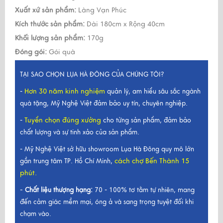
Xuất xứ sản phẩm:
Làng Vạn Phúc
Kích thước sản phẩm:
Dài 180cm x Rộng 40cm
Khối lượng sản phẩm:
170g
Đóng gói:
Gói quà
TẠI SAO CHỌN LỤA HÀ ĐÔNG CỦA CHÚNG TÔI?
Hơn 30 năm kinh nghiệm
-
quản lý, am hiểu sâu sắc ngành
quà tặng, Mỹ Nghệ Việt đảm bảo uy tín, chuyên nghiệp.
Tuyển chọn đúng xưởng
-
cho từng sản phẩm, đảm bảo
chất lượng và sự tinh xảo của sản phẩm.
- Mỹ Nghệ Việt sở hữu showroom Lụa Hà Đông quy mô lớn
cách chợ Bến Thành 15
gần trung tâm TP. Hồ Chí Minh,
phút.
-
Chất liệu thượng hạng:
70 - 100% tơ tằm tự nhiên, mang
đến cảm giác mềm mại, óng ả và sang trọng tuyệt đối khi
chạm vào.