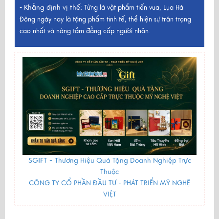
Khẳng định vị thế:
-
Từng là vật phẩm tiến vua, Lụa Hà
Đông ngày nay là tặng phẩm tinh tế, thể hiện sự trân trọng
cao nhất và nâng tầm đẳng cấp người nhận.
SGIFT -
Thương Hiệu Quà Tặng Doanh Nghiệp Trực
Thuộc
CÔNG TY CỔ PHẦN ĐẦU TƯ - PHÁT TRIỂN MỸ NGHỆ
VIỆT