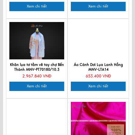
hóa Việt CBKLNL89-10
Xem chi tiết
Xem chi tiết
Khăn lụa tơ tằm vẽ tay chợ Bến
Áo Cánh Dơi Lụa Lanh Hồng
Thành MNV-PT70180/10.3
MNV-LTA14
2.967.840 VNĐ
653.400 VNĐ
Xem chi tiết
Xem chi tiết