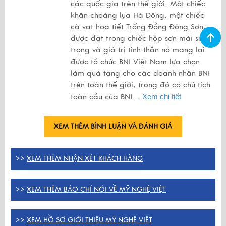
các quốc gia trên thế giới. Một chiếc
khăn choàng lụa Hà Đông, một chiếc
cà vạt họa tiết Trống Đồng Đông Sơn,
được đặt trong chiếc hộp sơn mài sang
trọng và giá trị tinh thần nó mang lại
được tổ chức BNI Việt Nam lựa chọn
làm quà tặng cho các doanh nhân BNI
trên toàn thế giới, trong đó có chủ tịch
toàn cầu của BNI...
Xem chi tiết
XEM THÊM BÌNH LUẬN VÀ ĐÁNH GIÁ
>>
XEM THÊM NHẬN XÉT KHÁCH HÀNG
>>
XEM THÊM BÁO CHÍ NÓI VỀ MỸ NGHỆ VIỆT
>>
XEM HỒ SƠ GIỚI THIỆU MỸ NGHỆ VIỆT