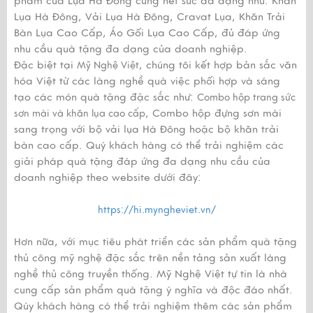
phẩm của Lụa Hà Đông cũng hết sức đa dạng như: Khăn
Lụa Hà Đông, Vải Lụa Hà Đông, Cravat Lụa, Khăn Trải
Bàn Lụa Cao Cấp, Áo Gối Lụa Cao Cấp, đủ đáp ứng
nhu cầu quà tặng đa dạng của doanh nghiệp.
Đặc biệt tại
, chúng tôi kết hợp bản sắc văn
Mỹ Nghệ Việt
hóa Việt từ các làng nghề quà việc phối hợp và sáng
tạo các món quà tặng đặc sắc như:
Combo hộp trang sức
, Combo hộp đựng sơn mài
sơn mài và khăn lụa cao cấp
sang trọng với bộ vải lụa Hà Đông hoặc bộ khăn trải
bàn cao cấp. Quý khách hàng có thể trải nghiệm các
giải pháp quà tặng đáp ứng đa dạng nhu cầu của
doanh nghiệp theo website dưới đây:
https://hi.myngheviet.vn/
Hơn nữa, với mục tiêu phát triển các sản phẩm quà tặng
thủ công mỹ nghệ đặc sắc trên nền tảng sản xuất làng
nghề thủ công truyền thống. Mỹ Nghệ Việt tự tin là nhà
cung cấp sản phẩm quà tặng ý nghĩa và độc đáo nhất.
Qúy khách hàng có thể trải nghiệm thêm các sản phẩm