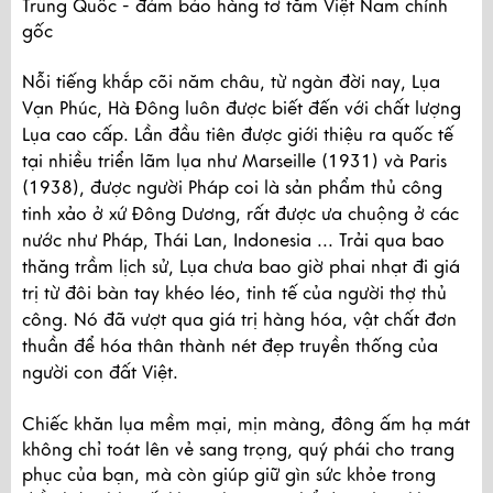
Trung Quốc - đảm bảo hàng tơ tằm Việt Nam chính
gốc
Nỗi tiếng khắp cõi năm châu, từ ngàn đời nay, Lụa
Vạn Phúc, Hà Đông luôn được biết đến với chất lượng
Lụa cao cấp. Lần đầu tiên được giới thiệu ra quốc tế
tại nhiều triển lãm lụa như Marseille (1931) và Paris
(1938), được người Pháp coi là sản phẩm thủ công
tinh xảo ở xứ Đông Dương, rất được ưa chuộng ở các
nước như Pháp, Thái Lan, Indonesia ... Trải qua bao
thăng trầm lịch sử, Lụa chưa bao giờ phai nhạt đi giá
trị từ đôi bàn tay khéo léo, tinh tế của người thợ thủ
công. Nó đã vượt qua giá trị hàng hóa, vật chất đơn
thuần để hóa thân thành nét đẹp truyền thống của
người con đất Việt.
Chiếc khăn lụa mềm mại, mịn màng, đông ấm hạ mát
không chỉ toát lên vẻ sang trọng, quý phái cho trang
phục của bạn, mà còn giúp giữ gìn sức khỏe trong