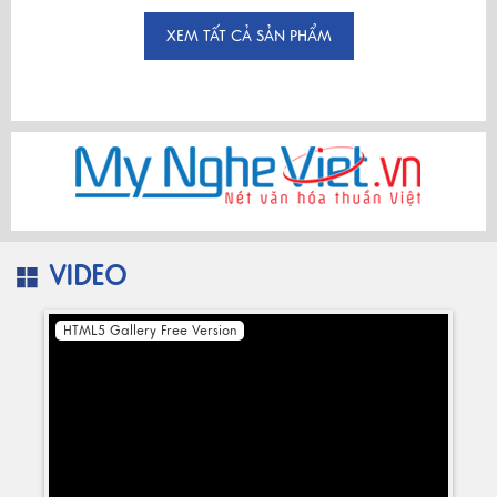
XEM TẤT CẢ SẢN PHẨM
VIDEO
HTML5 Gallery Free Version