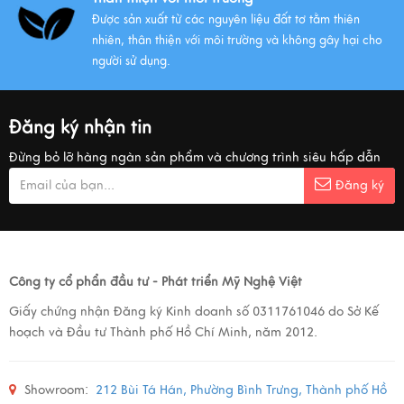
Được sản xuất từ các nguyên liệu đất tơ tằm thiên
nhiên, thân thiện với môi trường và không gây hại cho
người sử dụng.
Đăng ký nhận tin
Đừng bỏ lỡ hàng ngàn sản phẩm và chương trình siêu hấp dẫn
Đăng ký
Công ty cổ phẩn đầu tư - Phát triển Mỹ Nghệ Việt
Giấy chứng nhận Đăng ký Kinh doanh số 0311761046 do Sở Kế
hoạch và Đầu tư Thành phố Hồ Chí Minh, năm 2012.
Showroom:
212 Bùi Tá Hán, Phường Bình Trưng, Thành phố Hồ