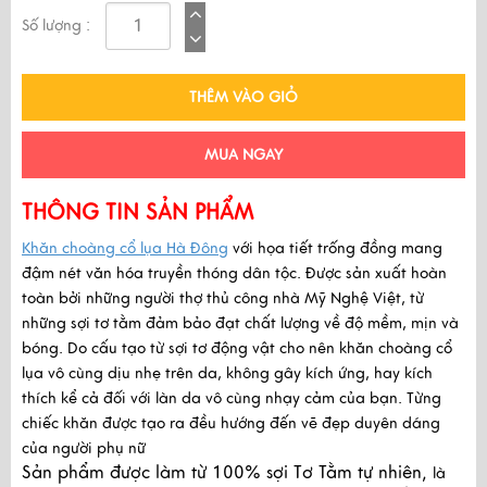
Số lượng :
THÊM VÀO GIỎ
MUA NGAY
THÔNG TIN SẢN PHẨM
Khăn choàng cổ lụa Hà Đông
với họa tiết trống đồng mang
đậm nét văn hóa truyền thóng dân tộc. Đ
ược sản xuất hoàn
toàn bởi những người thợ thủ công nhà Mỹ Nghệ Việt, từ
những sợi tơ tằm đảm bảo đạt chất lượng về độ mềm, mịn và
bóng. Do cấu tạo từ sợi tơ động vật cho nên khăn choàng cổ
lụa vô cùng dịu nhẹ trên da, không gây kích ứng, hay kích
thích kể cả đối với làn da vô cùng nhạy cảm của bạn. Từng
chiếc khăn được tạo ra đều hướng đến vẽ đẹp duyên dáng
của người phụ nữ
Sản phẩm được làm từ 100% sợi Tơ Tằm tự nhiên,
là