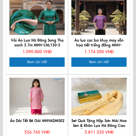
Vải Áo Lụa Hà Đông Song Thọ
Áo lụa cọc ba khuy may sẵn
xanh 3.7m MNV-LNL130-3
họa tiết trống đồng MNV-
LTA38.2
1.090.800 VNĐ
1.174.500 VNĐ
Xem chi tiết
Xem chi tiết
Áo Dài Tết Bé Gái MNVADMS02
Set Quà Tặng Hộp Sơn Mài Hoa
Sen & Khăn Lụa Hà Đông Cao
Cấp - Quà tặng Đối tác/
536.760 VNĐ
3.811.320 VNĐ
Khách du lịch - Quà tặng văn