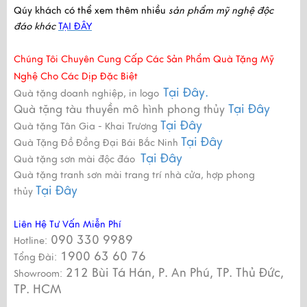
Qúy khách có thể xem thêm nhiều
sản phẩm mỹ nghệ độc
đáo khác
TẠI ĐÂY
Chúng Tôi Chuyên Cung Cấp Các Sản Phẩm Quà Tặng Mỹ
Nghệ Cho Các Dịp Đặc Biệt
Tại Đây.
Quà tặng doanh nghiệp, in logo
Tại Đây
Quà tặng tàu thuyền mô hình phong thủy
Tại Đây
Quà tặng Tân Gia - Khai Trương
Tại Đây
Quà Tặng Đồ Đồng Đại Bái Bắc Ninh
Tại Đây
Quà tặng sơn mài độc đáo
Quà tặng tranh sơn mài trang trí nhà cửa, hợp phong
Tại Đây
thủy
Liên Hệ Tư Vấn Miễn Phí
090 330 9989
Hotline:
1900 63 60 76
Tổng Đài:
212 Bùi Tá Hán, P. An Phú, TP. Thủ Đức,
Showroom:
TP. HCM