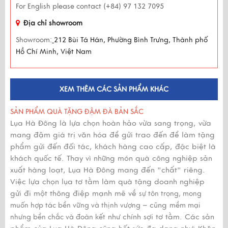
For English please contact (+84) 97 132 7095
Địa chỉ showroom
Showroom:
212 Bùi Tá Hán, Phường Bình Trưng, Thành phố
Hồ Chí Minh, Việt Nam
XEM THÊM CÁC SẢN PHẨM KHÁC
SẢN PHẨM QUÀ TẶNG ĐẬM ĐÀ BẢN SẮC
Lụa Hà Đông là lựa chọn hoàn hảo vừa sang trọng, vừa
mang đậm giá trị văn hóa để gửi trao đến để làm tặng
phẩm gửi đến đối tác, khách hàng cao cấp, đặc biệt là
khách quốc tế. Thay vì những món quà công nghiệp sản
xuất hàng loạt, Lụa Hà Đông mang đến "chất" riêng.
Việc lựa chọn lụa tơ tằm làm quà tặng doanh nghiệp
gửi đi một thông điệp mạnh mẽ về
sự tôn trọng, mong
– cũng
muốn hợp tác bền vững và thịnh vượng
mềm mại
như chính sợi tơ tằm. Các sản
nhưng bền chắc và đoàn kết