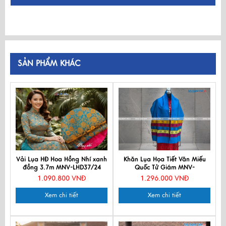
SẢN PHẨM KHÁC
Vải Lụa HĐ Hoa Hồng Nhí xanh
Khăn Lụa Họa Tiết Văn Miếu
đồng 3.7m MNV-LHD37/24
Quốc Tử Giám MNV-
KLLS36180-12.1
1.090.800 VNĐ
1.296.000 VNĐ
Xem chi tiết
Xem chi tiết