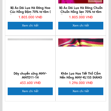
Bộ Áo Dài Lụa Hà Đông Hoa
Bộ Áo Dài Lụa Hà Đông Chuồn
Cúc Hồng Đậm 70% tơ tằm (
Chuồn Hồng Sen 70% tơ tằm
Áo 3,7m + Quần 2,3m) MNV-
(Áo 2.5m + Quần 2,3m) MNV-
1.805.000 VNĐ
1.805.000 VNĐ
LHD01
LNL27
Xem chi tiết
Xem chi tiết
Dây chuyền sừng MNV-
Khăn Lụa Họa Tiết Thổ Cẩm
MNTD11-1H
Nền Hồng MNV-KL155 (HÀNG
ĐẶT)
453.600 VNĐ
1.296.000 VNĐ
Xem chi tiết
Xem chi tiết