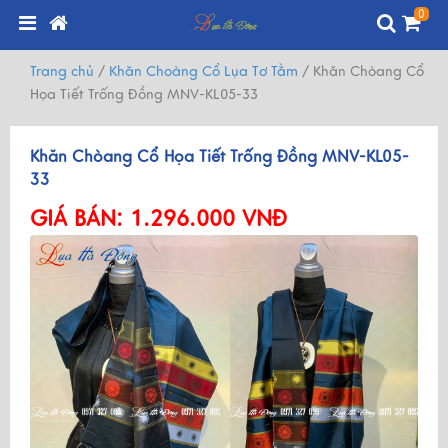
0
Trang chủ
/
Khăn Choàng Cổ Lụa Tơ Tằm
/
Khăn Chòang Cổ
Họa Tiết Trống Đồng MNV-KL05-33
Khăn Chòang Cổ Họa Tiết Trống Đồng MNV-KL05-
33
GIÁ BÁN:
1.296.000 VNĐ