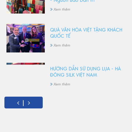
- Nguồn Báo Dân trí
Xem thêm
QUÀ VĂN HÓA VIỆT TẶNG KHÁCH
QUỐC TẾ
Xem thêm
HƯỚNG DẪN SỬ DỤNG LỤA - HÀ
ĐÔNG SILK VIỆT NAM
Xem thêm
5 Món quà tặng 8/3 ý nghĩa
nhất!
Xem thêm